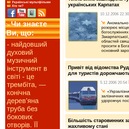
Українські мультфільми
українських Карпатах
Хто ти?
10.12.2006 22:30
Чи знаєте
Аномально 
розорює місце
Ви, що:
богослужіннях 
Закарпатської,
областей свя
- найдовший
просити в Бога
основний заро
духовий
музичний
інструмент в
Привіт від відомства Руд
для туристів дорожчають
світі - це
5.12.2006 20:54
трембіта, —
конічна
«Укрзалізн
залізничних кв
дерев’яна
удорожчує пос
труба без
бокових
Більшість старовинних з
отворів. ЇЇ
жахливому стані