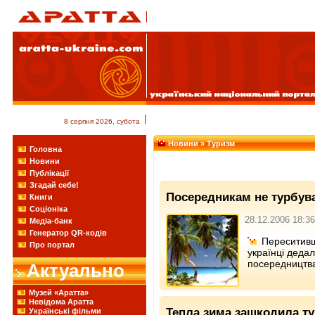
8 серпня 2026, субота
Новини
» Туризм
Головна
Новини
Публікації
Згадай себе!
Посередникам не турбув
Книги
Соціоніка
28.12.2006 18:36
Медіа-банк
Генератор QR-кодів
Переситивш
Про портал
українці дедал
посередництва
Актуально
Музей «Аратта»
Невідома Аратта
Тепла зима зашкодила ту
Українські фільми