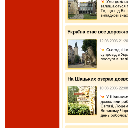
Уже декільк
залишаються т
Те, що під Ві
випадкові знах
Україна стає все дорожч
12.08.2006 21:20
Сьогодні і
супровід в Укра
послуги в Італі
На Шацьких озерах дозво
10.08.2006 22:08
У Шацькому
дозволили риб
Світязі, Люце
Великому Чорн
день риболовл