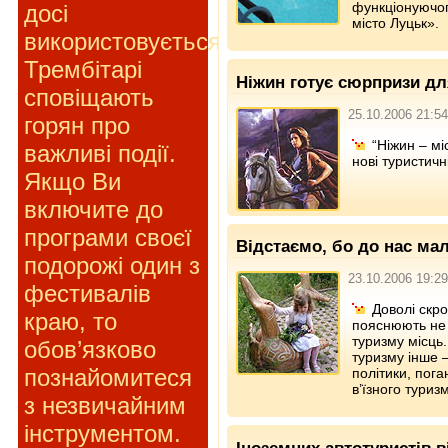
функціонуючог
досі
місто Луцьк».
використовується.
Трембітарі
Ніжин готує сюрпризи дл
сповіщають
25.10.2006 21:54
горян про
“Ніжин – мі
важливі події.
нові туристич
Якщо Ви
включите до
програми своєї
Відстаємо, бо до нас мал
подорожі один з
23.10.2006 19:29
фестивалів
Доволі скро
краю, то
пояснюють не 
туризму місць.
обов’язково
туризму інше 
познайомитеся
політики, пога
в’їзного туризм
з незвичайним
інструментом.