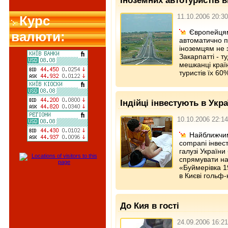
Іноземних автотуристів 
11.10.2006 20:30
Курс
Європейцям
валюти:
автоматично п
іноземцям не 
Закарпатті - т
мешканці краї
туристів їх 60
Індійці інвестують в Укр
10.10.2006 22:14
Найближчим
compani інвест
галузі Україн
спрямувати на
«Буймерівка 1
в Києві гольф-
До Кия в гості
24.09.2006 16:21