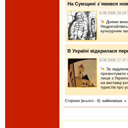
На Сумщині з`явився нов
8.08.2006 20:19
Днями визн
Недригайлівсь
культурним за
В Україні відкрилася пе
8.08.2006 17:37
За задумом
презентувати 
лише з Україн
на виставці р
туристів про у
Сторінки (всього - 4):
найновіша
«