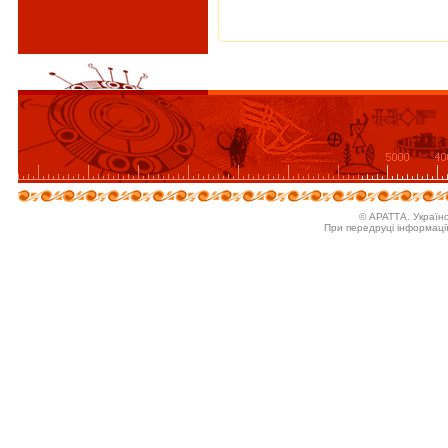
© АРАТТА. Україн
При передруці інформаці