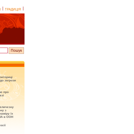
І
ТРАДИЦІЯ
риториці
до загрози
ію про
азі
величезну
ону з
наміру їх
ША в ООН
осії