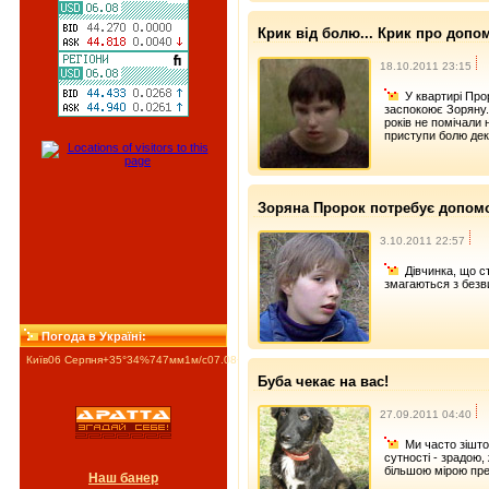
Крик від болю... Крик про допом
18.10.2011 23:15
У квартирі Про
заспокоює Зоряну. 
років не помічали 
приступи болю декі
Зоряна Пророк потребує допомо
3.10.2011 22:57
Дівчинка, що ст
змагаються з безв
Погода в Україні:
Київ
06 Серпня
+35°
34
%
747
мм
1
м/c
07.08
+36°
08.08
+27°
09.08
+25°
Буба чекає на вас!
27.09.2011 04:40
Ми часто зішт
сутності - зрадою,
більшою мірою пре
Наш банер