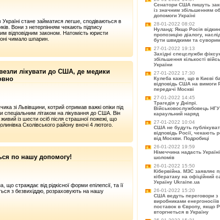
Сенатори США пишуть зак
із значним збільшенням о
допомоги Україні
в Україні стане займатися легше, сподіваються в
28-01-2022 08:02
ників. Вони з нетерпінням чекають підпису
Нуланд: Якщо Росія відки
вим відповідним законом. Натомість юристи
пропозицію діалогу, насл
коні чимало шпарин.
бути швидкими та сувори
27-01-2022 19:13
Західні спецслужби фіксу
збільшення кількості війс
України
везли лікувати до США, де медики
27-01-2022 17:30
овно
Кулеба каже, що в Києві б
відповідь США на вимоги Ро
передачі Москві
27-01-2022 14:45
Трагедія у Дніпрі.
чика зі Львівщини, котрий отримав важкі опіки під
Військовослужбовець НГУ
и спеціальним літаком на лікування до США. Він
караульний наряд
живий із шести осіб після страшної пожежі, що
27-01-2022 10:04
олинівка Сколівського району вночі 4 лютого.
США не будуть публікува
відповідь Росії, чекають 
від Москви. Подробиці
26-01-2022 19:59
Німеччина надасть Україні
ься по нашу допомогу!
шоломів
26-01-2022 15:50
Кібервійна. МЗС заявляє 
кібератаку на офіційний с
Україну Ukraine.ua
, що страждає від рідкісної форми епілепсії, та її
26-01-2022 15:20
ються з безвихіддю, розраховують на нашу
США ведуть переговори з
виробниками енергоносіїв
поставок в Європу, якщо Р
вторгнеться в Україну