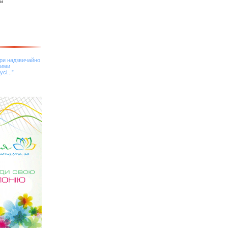
ти
ри надзвичайно
ними
сі...”