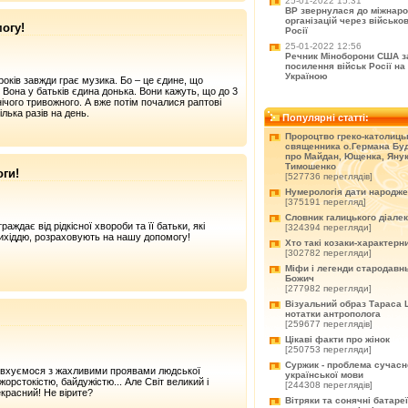
25-01-2022 15:31
ВР звернулася до міжнар
організацій через військо
огу!
Росії
25-01-2022 12:56
Речник Міноборони США з
посилення військ Росії на 
Україною
років завжди грає музика. Бо – це єдине, що
Вона у батьків єдина донька. Вони кажуть, що до 3
нічого тривожного. А вже потім почалися раптові
лька разів на день.
Популярні статті:
Пророцтво греко-католиць
священника о.Германа Буд
про Майдан, Ющенка, Янук
Тимошенко
ги!
[527736 переглядів]
Нумерологія дати народж
[375191 перегляд]
Словник галицького діале
раждає від рідкісної хвороби та її батьки, які
[324394 перегляди]
ихіддю, розраховують на нашу допомогу!
Хто такі козаки-характерн
[302782 перегляди]
Міфи і легенди стародавнь
Божич
[277982 перегляди]
Візуальний образ Тараса 
нотатки антрополога
[259677 переглядів]
Цікаві факти про жінок
[250753 перегляди]
Суржик - проблема сучасн
овхуємося з жахливими проявами людської
української мови
 жорстокістю, байдужістю... Але Світ великий і
[244308 переглядів]
красний! Не вірите?
Вітряки та сонячні батареї