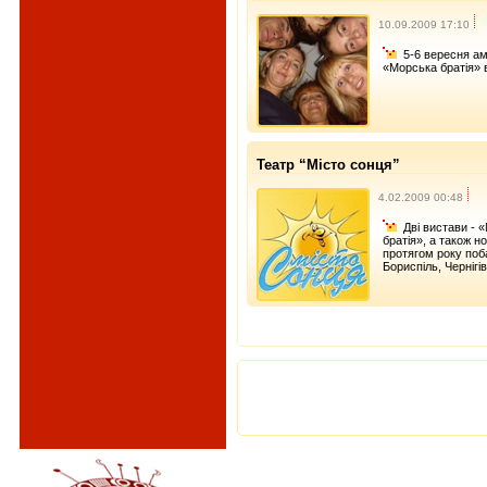
10.09.2009 17:10
5-6 вересня ам
«Морська братія» 
Театр “Місто сонця”
4.02.2009 00:48
Дві вистави - 
братія», а також н
протягом року поба
Бориспіль, Чернігі