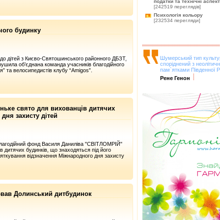
податки та технічні аспек
[242519 переглядів]
Психологія кольору
[232534 перегляди]
чого будинку
Шумерський тип культу
і до дітей з Києво-Святошинського районного ДБЗТ,
споріднений з неолітич
рушила об’єднана команда учасників благодійного
пам`ятками Південної Ру
я” та велосипедистів клубу “Amigos”.
Рене Генон
ньке свято для вихованців дитячих
 дня захисту дітей
лагодійний фонд Василя Даниліва "СВІТЛОМРІЙ"
в дитячих будинків, що знаходяться під його
святкування відзначення Міжнародного дня захисту
ював Долинський дитбудинок