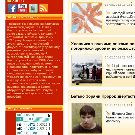
Хто ти?
13.08.2012 11:02
Благодійністю 
асоціації благодій
Чи знаєте Ви, що:
президента під но
- першою Українською конституцією
застерігають: в за
вважається документ «Пакти і
Конституція прав і вольностей
запорозького війська», складений
гетьманом Пилипом Орликом у
1710 році. Історики мають різні
Хлопчика з важкими опіками по
думки щодо того, чи був цей
документ Конституцією у сучасному
погодилася зробити це безкошт
розумінні цього слова або
прогресивним твором, який
випередив свій час, адже перші
10.02.2012 21:46
Конституції в Європі і США з’явилися
лише за сімдесят років потому.
11-річного хлоп
Реальної сили Конституція Пилипа
час пожежі, повезл
Орлика так і не набула, оскільки
єдиний залишився 
складалася вона на чужині та її
вибухнула в селі Д
укладачі не мали змоги повернутися
в країну. Але в історії вона
залишилася як оригінальна правова
пам’ятка, яка вперше в Європі
обгрунтовує можливість існування
парламентської демократичної
Батько Зоряни Пророк звертаєт
республіки.
28.11.2011 19:13
Курс валюти:
Дівчинка Зоряна
батьки, які змага
допомогу!