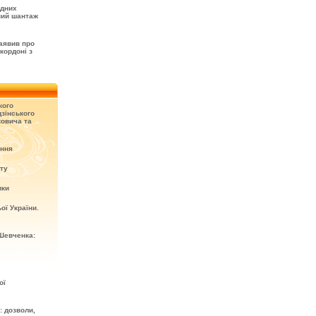
одних
вий шантаж
аявив про
кордоні з
кого
зінського
овича та
ення
кту
ики
ої України.
Шевченка:
ої
: дозволи,