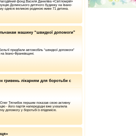
лагодійний фонд Василя Даниліва «Світломрій»
укцію Долинського дитячого будинку на Івано-
ому однією великою родиною живе 71 дитина.
ельчанам машину “швидкої допомоги”
Бельгії придбали автомобіль “швидкої допомоги”
 на Івано-Франківщині.
н гривень лікарням для боротьби с
 Олег Тягнибок першим показав свою активну
цію - його партія напередодні вже ухвалила
ну допомогу у боротьбі із епідемією.
нця»