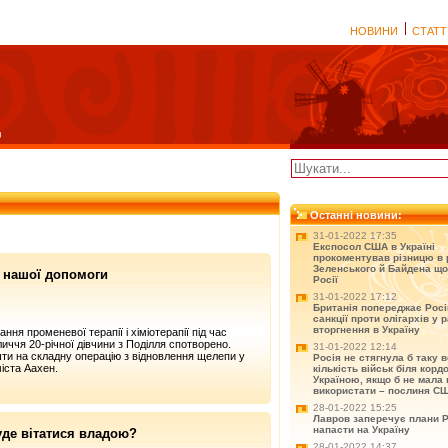
НОВИНИ
СТАТТ
Останні новини:
31-01-2022 17:35
Експосол США в Україні
прокоментував різницю в 
Зеленського й Байдена що
є нашої допомоги
Росії
31-01-2022 17:12
Британія попереджає Рос
санкції проти олігархів у р
вторгнення в Україну
ння променевої терапії і хіміотерапії під час
личчя 20-річної дівчини з Поділля спотворено.
31-01-2022 12:14
ти на складну операцію з відновлення щелепи у
Росія не стягнула б таку 
міста Аахен.
кількість військ біля корд
Україною, якщо б не мала 
використати – послиня С
28-01-2022 15:25
Лавров заперечує плани Р
напасти на Україну
уде вітатися владою?
28-01-2022 14:37