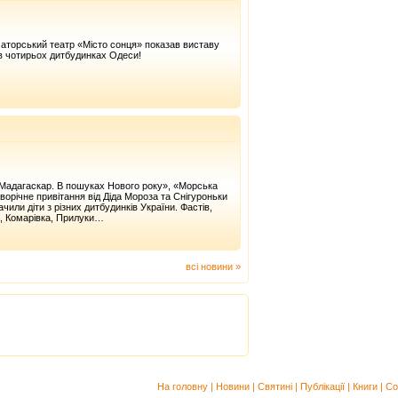
аторський театр «Місто сонця» показав виставу
в чотирьох дитбудинках Одеси!
«Мадагаскар. В пошуках Нового року», «Морська
оворічне привітання від Діда Мороза та Снігуроньки
чили діти з різних дитбудинків України. Фастів,
в, Комарівка, Прилуки…
всі новини »
На головну
|
Новини
|
Святині
|
Публікації
|
Книги
|
Со