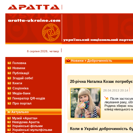
6 серпня 2026, четвер
Новини
» Доброчинність
Головна
Новини
Публікації
Згадай себе!
20-річна Наталка Козак потребу
Книги
Соціоніка
26.04.2013 20:14
Медіа-банк
Генератор QR-кодів
Після застосува
лікування раку, об
Про портал
Родина збирає кош
клініці німецького 
Актуально
Музей «Аратта»
Невідома Аратта
Українські фільми
Коли в Україні доброчинність б
Українські мультфільми