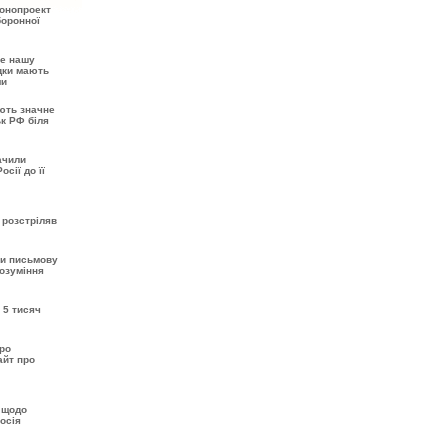
онопроект
боронної
не нашу
ідки мають
ми
ють значне
ьк РФ біля
ачили
сії до її
 розстріляв
ти письмову
розуміння
 5 тисяч
про
айт про
 щодо
осія