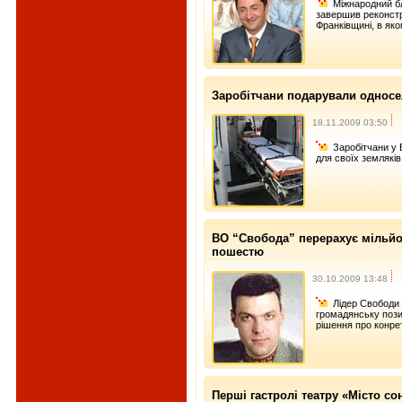
Міжнародний б
завершив реконстр
Франківщині, в як
Заробітчани подарували однос
18.11.2009 03:50
Заробітчани у 
для своїх земляків
ВО “Свобода” перерахує мільйо
пошестю
30.10.2009 13:48
Лідер Свободи
громадянську пози
рішення про конрет
Перші гастролі театру «Місто со