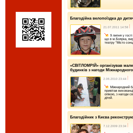
Благодійна велопоїздка до дитя
21.07.2011 14:58
9 липня у гост
що в м.Боярка, ви
театру “Місто сонц
«СВІТЛОМРІЙ» організував мале
будинків з нагоди Міжнародного
2.06.2010 23:44
Міжнародний б
привітав вихованці
опікою, з нагоди 
дітей.
Благодійник з Києва реконстру
7.12.2009 23:34