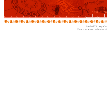
© АРАТТА. Україн
При передруці інформаці