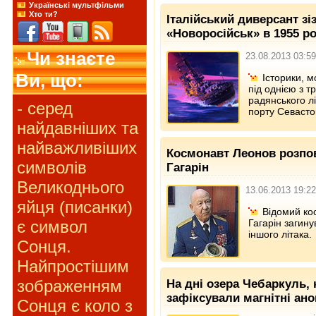
Українські мультфільми
Хто ти?
Італійський диверсант зі
«Новоросійськ» в 1955 ро
Чи знаєте
23.08.2013 03:59
Ви, що:
Історики, м
під однією з т
радянського л
- серед
порту Севасто
найдавніших та
найважливіших
Космонавт Леонов розпов
символів
Гагарін
Великоднього
13.06.2013 19:22
яйця (писанки)
Відомий ко
є символ
Гагарін загин
іншого літака.
Сонця.
Найпростішим
зображенням
На дні озера Чебаркуль, 
зафіксували магнітні ано
Сонця є коло з