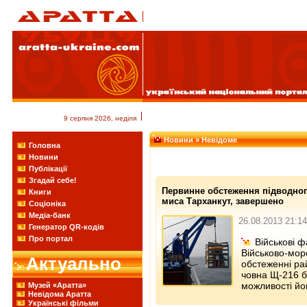
9 серпня 2026, неділя
Новини
» Невідоме
Головна
Новини
Публікації
Згадай себе!
Первинне обстеження підводног
Книги
миса Тарханкут, завершено
Соціоніка
Медіа-банк
26.08.2013 21:14
Генератор QR-кодів
Про портал
Військові ф
Військово-мор
Актуально
обстеженні ра
човна Щ-216 б
можливості йо
Музей «Аратта»
Невідома Аратта
Українські фільми