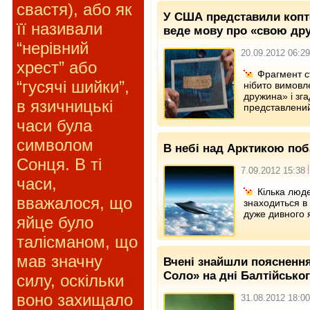
свастя), або як
У США представили коптс
її називали
веде мову про «свою др
“нерівний
20.09.2012 06:29
хрест” або
Фрагмент с
“гусячі шийки”,
нібито вимов
дружина» і зг
в язичницькі
представлени
часи була
символом
В небі над Арктикою по
Сонця. В ті
7.09.2012 15:38
часи,
Кілька люд
вважалося, що
знаходиться в 
дуже дивного 
яйце було
талісманом, що
мав значну
Вчені знайшли пояснення
Соло» на дні Балтійсько
силу, оскільки
воно захищало
31.08.2012 18:00