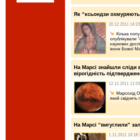
Як “ксьондзи охмуряють”
20.12.2011 14:23
Кілька попу
опублікували “
наукових досл
ікони Божої Ма
На Марсі знайшли сліди в
вірогідність підтверджен
12.12.2011 11:03
Марсохід O
який свідчить 
На Марсі “вигуглили” за
1.11.2011 10:18