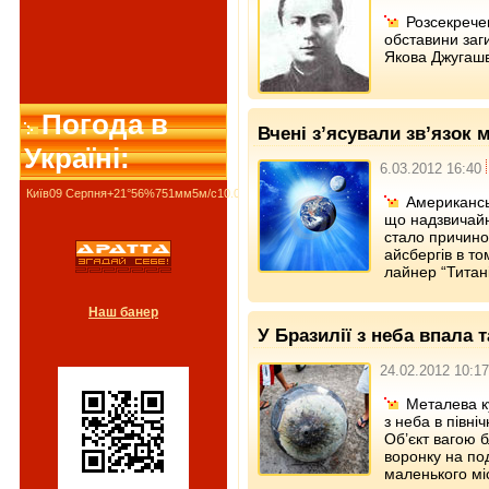
Розсекречен
обставини заг
Якова Джугашв
Погода в
Вчені з’ясували зв’язок 
Україні:
6.03.2012 16:40
Київ
09 Серпня
+21°
56
%
751
мм
5
м/c
10.08
+28°
11.08
+30°
12.08
+25°
Американськ
що надзвичайн
стало причино
айсбергів в том
лайнер “Титані
Наш банер
У Бразилії з неба впала 
24.02.2012 10:17
Металева к
з неба в півн
Об’єкт вагою б
воронку на под
маленького мі