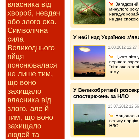
власника від
Загадковий
минулого року 
хвороб, невдач
нагадує кораб
не дає споко
або злого ока.
Символічна
У небі над Україною з’я
сила
Великоднього
1.08.2012 12:27
яйця
Цього літа 
першого зареє
пояснювалася
“літаючою тарі
тому.
не лише тим,
що воно
захищало
У Великобританії розсек
спостережень за НЛО
власника від
13.07.2012 12:56
злого, але й
тим, що воно
Національн
велику порцію 
захищало
НЛО.
людей та