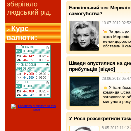
зберігало
Банківський чек Мерилін
людський рід.
самогубства?
10.07.2012 02:52
Курс
За день до 
валюти:
зірка Мерилін
ненайдорожчог
обставин її см
Шведи опустилися на дно
прибульців [відео]
28.06.2012 05:47
У Балтійсь
команда Ocean
загадкового об
минулого року
У Росії розсекретили тає
8.05.2012 11:12