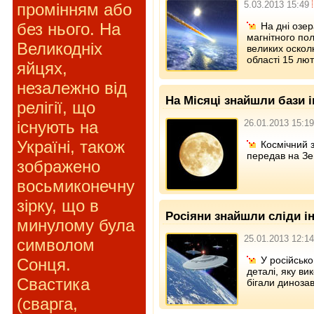
5.03.2013 15:49
промінням або
без нього. На
На дні озе
магнітного пол
Великодніх
великих оскол
області 15 лют
яйцях,
незалежно від
На Місяці знайшли бази 
релігії, що
існують на
26.01.2013 15:19
Україні, також
Космічний 
передав на Зем
зображено
восьмиконечну
зірку, що в
Росіяни знайшли сліди і
минулому була
25.01.2013 12:14
символом
У російськ
Сонця.
деталі, яку ви
Свастика
бігали динозав
(сварга,