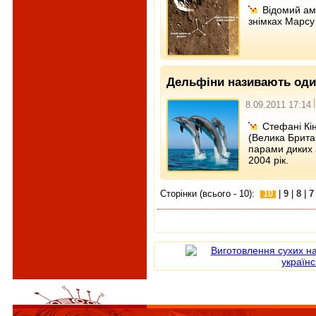
Відомий ам
знімках Марсу 
Дельфіни називають оди
8.09.2011 17:14
Стефані Кін
(Велика Британ
парами диких 
2004 рік.
Сторінки (всього - 10):
10
|
9
|
8
|
7