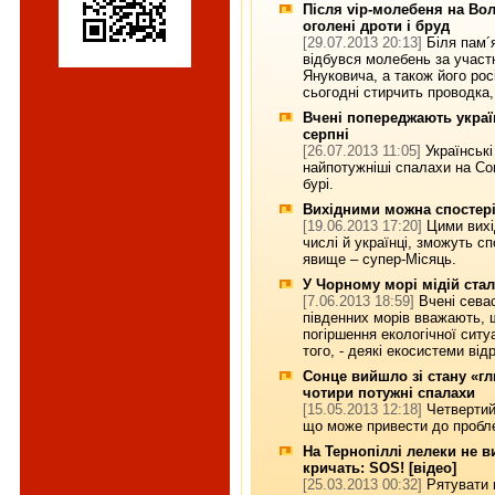
Після vip-молебеня на Во
оголені дроти і бруд
[29.07.2013 20:13]
Біля пам´
відбувся молебень за участ
Януковича, а також його рос
сьогодні стирчить проводка, 
Вчені попереджають україн
серпні
[26.07.2013 11:05]
Українські
найпотужніші спалахи на Сонц
бурі.
Вихідними можна спостері
[19.06.2013 17:20]
Цими вихі
числі й українці, зможуть с
явище – супер-Місяць.
У Чорному морі мідій стал
[7.06.2013 18:59]
Вчені севас
південних морів вважають, 
погіршення екологічної ситу
того, - деякі екосистеми ві
Сонце вийшло зі стану «гл
чотири потужні спалахи
[15.05.2013 12:18]
Четвертий
що може привести до проблем
На Тернопіллі лелеки не 
кричать: SOS! [відео]
[25.03.2013 00:32]
Рятувати 