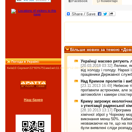
Facebook
Коментарі
Більше новин за темою «Дов
Українці масово рятують л
Погода в Україні:
[20.03.2018 03:32]
Лелеки, я
Київ
10 Серпня
+22°
60
%
751
мм
1
м/c
11.08
+30°
12.08
+25°
13.08
+25°
від холоду і голоду. Наразі 
працівники Державної служб
Над Кримом пролетів і ви
[23.11.2013 16:49]
Небесне т
проґавили астрономи, але з
автомобіля і камери спосте
Наш банер
Криму загрожує екологічн
з утилізації радянської хі
[28.10.2013 13:17]
Програма 
хімічної зброї у Чорному мо
виконання менш 50%. Кабмін
незважаючи на те, що на по
були виявлені сліди розпад