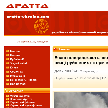
10 серпня 2026, понеділок
Новини
Головна
Новини
Вчені попереджають, що
Публікації
низці руйнівних штормі
Згадай себе!
Книги
Довкілля
24162
перегляди
Соціоніка
Медіа-банк
Всі
Опубліковано - 1.11.2012 20:07 |
Генератор QR-кодів
Про портал
Актуально
Музей «Аратта»
Невідома Аратта
Українські фільми
Українські мультфільми