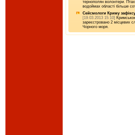
тернополян волонтери. Птахи
водоймах області більше сот
Сейсмологи Криму зафіксу
[19.03.2013 15:10]
Кримською
зареєстровано 2 місцевих с
Чорного моря.