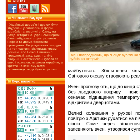
Хто ти?
Чи знаєте Ви, що:
- Українські дерев`яні церкви були
збудовані у символічній формі
кораблів та звернуті зі Сходу на
Захід. Історично, українські церкви
були побудовані з центральним
нефом та двома боковими
проходами. Це розділення споруди
на три частини відповідає трьом
догмам, або Божої Священної
Вчені попереджають, що “Сенді” був тільки 
триєдності: духу, душі, та тілу
руйнівних штормів
людини. Багаточислені куполи та
шпилі позначають щогли кораблю, а
хрести на кожному вістрі
розмежовують де бути вітрилам.
майбутнього. Збільшення кіл
Світового океану створюють реал
Курс валюти:
Вчені прогнозують, що до кінця 
без льодового покриву, і поя
означає підвищення температ
відкритими дверцятами.
Великі коливання у рухові п
повітрю з Арктики рухатися на пі
північ. Саме через зіткненн
запевняють вчені, утворився су