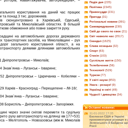
– роторів, навантажувачів, автогрейдерів», –
Подія дня
(235)
Політика
(2345)
агального користування на даний час працює
Правосуддя
(231)
и та понад 3 тис. дорожників.
Пригода
(31)
в сконцентровано в Харківській, Одеській,
Регіональні новини
(391)
етровській та Миколаївській областях. В більшій
Самоврядування
(230)
сткове обмеження або повне закриття руху.
Свій до свого по своє
(21)
градщині на автомобільних дорогах державного
Світ навколо нас
(3517)
х транспортних засобів, на Миколаївщині – рух
Скандал
(1625)
доріг загального користування області, а на
Слава козацька
(32)
тотранспорту деякими ділянками автомобільних
Спорт
(63)
Стихія
(103)
11 Дніпропетровськ – Миколаїв;
Суспільне життя
(150)
Телебачення
(58)
4 Знам`янка – Луганськ – Ізварине;
Технології
(529)
Туризм
(77)
-52 Дніпропетровськ – Царичанка – Кобеляки –
У світі науки
(853)
Увага - розшук!
(9)
-29 Харків – Красноград – Перещепене – /М-18/;
Українці в світі
(49)
Чудасії і дивацтва
(34)
04 Знам`янка – Луганськ – Ізварине;
-08 Бориспіль – Дніпропетровськ – Запоріжжя.
Останні новини:
щині через значні снігові перемети та суцільну
31-01-2022 17:35
рито руху автотранспорту на ділянці км 177+531
Експосол США в Україні
прокоментував різницю в 
еса – Мелітополь – Новоазовськ (між м. Миколаїв
Зеленського й Байдена що
Росії