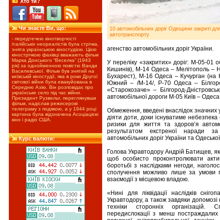
Хто ти?
Чи знаєте Ви, що:
10 автомобільних доріг Одещини закриті для 
автотранспорту
- передтечею кінотворчості
італійськіх неореалістів була стрічка,
агенство автомобільних доріг України.
знята українською кіностудією. Цією
кінострічкою фахівці вважають фільм
Марка Донського “Веселка” (1943
У переліку «закритих» доріг: М-05-01 
рік) за однойменною повістю Ванди
Кишинів), М-14 Одеса – Мелітополь – Н
Василевської. Фільм був знятий на
Бухарест), М-16 Одеса – Кучурган (на 
київській кіностудії, яка в роки Другої
світової війни була евакуйована в
Южний – /М-14/, Р-70 Одеса – Білгор
Середню Азію. Він розповідає про
«Старокозаче» – Білгород-Дністровсь
українське село під час війни.
автомобільної дороги М-05 Київ – Одеса
Президент Рузвельт, переглянувши
фільм, надіслав режисерові
телеграму з подякою, а у 1944 році
Обмеження, введені внаслідок значних 
картина була відзначена Асоціацією
діяти доти, доки існуватиме небезпека
кіно і радіо США.
ризики для життя та здоров’я автомо
результатом екстреної наради за 
автомобільних доріг України та Одеської
Курс валюти:
Голова Укравтодору Андрій Батищев, яки
щоб особисто проконтролювати актив
боротьбі з наслідками негоди, наголо
сполучення можливо лише за умови гр
взаємодії з місцевою владою.
«Нині для ліквідації наслідків сніго
Укравтодору, а також завдяки допомозі
техніки сторонніх організацій. 
передислокації з менш постраждалих 