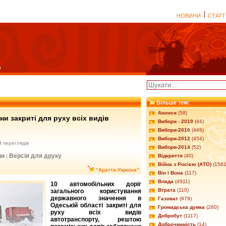
НОВИНИ
СТАТТ
Більше тем:
Анонси
(58)
и закриті для руху всіх видів
Вибори - 2019
(44)
Вибори-2010
(446)
Вибори-2012
(454)
0
переглядів
Вибори-2014
(52)
ни
Версія для друку
Відкриття
(40)
|
Війна з Росією (АТО)
(1562
“Аратта-Україна”
Він і Вона
(117)
Влада
(4911)
10 автомобільних доріг
Втрата
(110)
загального користування
державного значення в
Газоват
(979)
Одеській області закриті для
Громадська думка
(260)
руху всіх видів
Добробут
(1117)
автотранспорту, рештою
Доброчинність
(14)