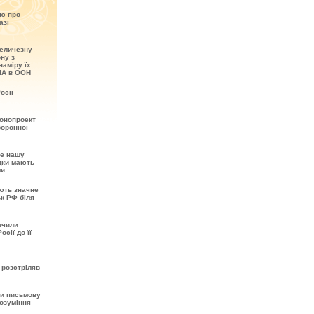
ію про
азі
величезну
ону з
наміру їх
ША в ООН
осії
онопроект
боронної
не нашу
ідки мають
ми
ють значне
ьк РФ біля
ачили
сії до її
 розстріляв
ти письмову
розуміння