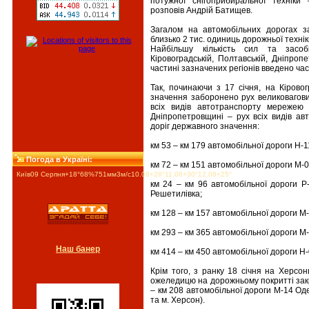
потужної снігоприбиральної техніки 
розповів Андрій Батищев.
Загалом на автомобільних дорогах з
близько 2 тис. одиниць дорожньої технік
Найбільшу кількість сил та засобі
Кіровоградській, Полтавській, Дніпроп
частині зазначених регіонів введено ча
Так, починаючи з 17 січня, на Кірово
значення заборонено рух великовагови
всіх видів автотранспорту мережею 
Дніпропетровщині – рух всіх видів ав
доріг державного значення:
км 53 – км 179 автомобільної дороги Н-
Погода в Україні:
км 72 – км 151 автомобільної дороги М-0
Київ
09 Серпня
+18°
68
%
751
мм
3
м/c
10.08
+28°
11.08
+30°
12.08
+25°
км 24 – км 96 автомобільної дороги Р
Решетилівка;
км 128 – км 157 автомобільної дороги М
км 293 – км 365 автомобільної дороги М-
Наш банер
км 414 – км 450 автомобільної дороги Н
Крім того, з ранку 18 січня на Херсон
ожеледицю на дорожньому покритті зак
– км 208 автомобільної дороги М-14 Од
та м. Херсон).