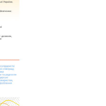
ої України.
Шевченка:
ої
: дозволи,
ти
 солідаристи
ї співпраці,
вики
и та радгоспи
дарські
овариства,
оброблення