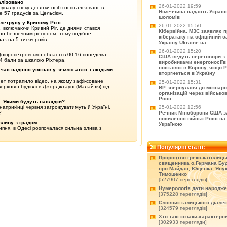
алізовано
26-01-2022 19:59
валу спеку десятки осіб госпіталізовані, в
Німеччина надасть Україні
е 57 градусів за Цельсієм.
шоломів
летрусу у Кривому Розі
26-01-2022 15:50
, включаючи Кривий Ріг, де днями стався
Кібервійна. МЗС заявляє 
но безпечним регіоном, тому подібне
кібератаку на офіційний с
з на 5 тисяч років.
Україну Ukraine.ua
26-01-2022 15:20
ніпропетровської області в 00.16 понеділка
США ведуть переговори з
4 бали за шкалою Ріхтера.
виробниками енергоносіїв
поставок в Європу, якщо Р
 час падіння увігнав у землю авто з людьми
вторгнеться в Україну
ет потрапило відео, на якому зафіксоване
25-01-2022 15:31
ерхової будівлі в Джорджтауні (Малайзія) під
ВР звернулася до міжнар
організацій через військо
Росії
и. Якими будуть наслідки?
25-01-2022 12:56
наприкінці червня загрожуватимуть й Україні.
Речник Міноборони США з
?
посилення військ Росії на 
зливу з градом
Україною
ипня, в Одесі розпочалася сильна злива з
Популярні статті:
Пророцтво греко-католиць
священника о.Германа Буд
про Майдан, Ющенка, Янук
Тимошенко
[527907 переглядів]
Нумерологія дати народж
[375228 переглядів]
Словник галицького діале
[324579 переглядів]
Хто такі козаки-характерн
[302933 перегляди]