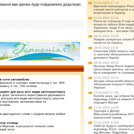
31-01-2022 17:12
вання вже діючих буде повідомлено додатково.
Британія попереджає Рос
санкції проти олігархів у р
вторгнення в Україну
31-01-2022 12:14
Росія не стягнула б таку 
кількість військ біля корд
Україною, якщо б не мала 
використати – послиня С
28-01-2022 15:25
Лавров заперечує плани Р
напасти на Україну
28-01-2022 14:37
Сенатори США пишуть зак
із значним збільшенням о
допомоги Україні
28-01-2022 08:02
Нуланд: Якщо Росія відки
пропозицію діалогу, насл
бути швидкими та сувори
27-01-2022 19:13
в сотні автомобілів
Західні спецслужби фіксу
ільнили із снігових заметів понад 1 тис. 800
збільшення кількості війс
помогу 3 тис. 700 особам.
України
акриті для руху всіх видів автотранспорту
27-01-2022 17:30
х доріг загального користування державного
Кулеба каже, що в Києві б
і для руху всіх видів автотранспорту, рештою
відповідь США на вимоги Ро
ти вантажним, великоваговим та
передачі Москві
асобам.
27-01-2022 14:45
Трагедія у Дніпрі.
ом двогодинної зливи з градом випала майже
Військовослужбовець НГУ
караульний наряд
27-01-2022 10:04
ртне селище
США не будуть публікува
лі Морське, в результаті сильних злив
відповідь Росії, чекають 
евий потік.
від Москви. Подробиці