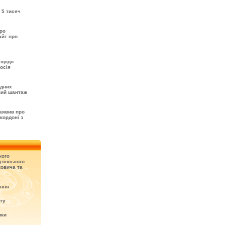
 5 тисяч
про
айт про
 щодо
осія
одних
вий шантаж
аявив про
кордоні з
кого
зінського
овича та
ення
кту
ики