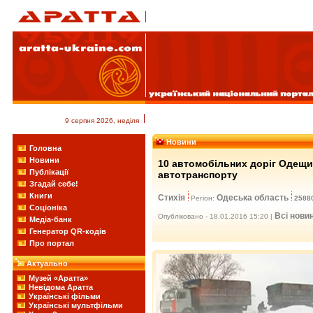
9 серпня 2026, неділя
Новини
Головна
Новини
10 автомобільних доріг Одещин
Публікації
автотранспорту
Згадай себе!
Книги
Стихія
Одеська область
Регіон:
2588
Соціоніка
Всі нови
Опубліковано - 18.01.2016 15:20 |
Медіа-банк
Генератор QR-кодів
Про портал
Актуально
Музей «Аратта»
Невідома Аратта
Українські фільми
Українські мультфільми