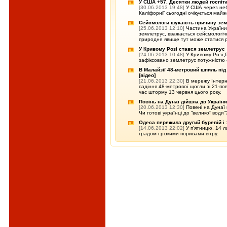
У США +57. Десятки людей госпіт
[30.06.2013 19:48]
У США через небу
Каліфорнії сьогодні очікується майж
Сейсмологи шукають причину зем
[25.06.2013 12:10]
Частина України
землетрус, вважається сейсмологіч
природне явище тут може статися ра
У Кривому Розі стався землетрус
[24.06.2013 10:48]
У Кривому Розі Д
зафіксовано землетрус потужністю 
В Малайзії 48-метровий шпиль під
[відео]
[21.06.2013 22:30]
В мережу Інтерн
падіння 48-метрової щогли зі 21-пов
час шторму 13 червня цього року.
Повінь на Дунаї дійшла до Україн
[20.06.2013 12:30]
Повені на Дунаї 
Чи готові українці до “великої води”
Одеса пережила другий буревій і 
[14.06.2013 22:02]
У п’ятницю, 14 л
градом і різкими поривами вітру.