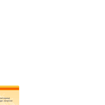
риториці
до загрози