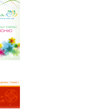
ціоніка
|
Знаки
|