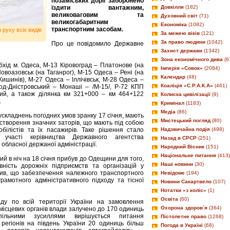
позаміських доріг заборонено
їздити вантажним,
Довкілля
(182)
великоваговим та
Духовний світ
(71)
великогабаритним
Економіка
(1082)
транспортним засобам.
руху всіх видів 
За межею віків
(121)
За право людини
(1042)
Про це повідомило Державне
Захист держави
(1342)
Зона економічного дива
(6
обхід м. Одеса, М-13 Кіровоград – Платонове (на
Імперія «Совок»
(2084)
овоазовськ (на Таганрог), М-15 Одеса – Рені (на
Календар
(48)
Кишинів), М-27 Одеса – Іллічівськ, М-28 Одеса –
Коаліція «С.Р.А.К.А»
(461)
од-Дністровський – Монаші – /М-15/, Р-72 КПП
кий, а також ділянка км 321+000 – км 464+122
Колиска цивілізації
(9)
.
Кримінал
(1183)
Медіа
(86)
ускладнень погодних умов зранку 17 січня, мають
Мистецький погляд
(80)
 створення значних заторів, що мають під собою
білістів та їх пасажирів. Таке рішення стало
Надзвичайна подія
(498)
участі керівництва Державного агентства
Назад в СРСР
(251)
 обласної держаної адміністрації.
Народний Вісник
(151)
Національне питання
(413)
й в ніч на 18 січня прибув до Одещини для того,
Наші новини
(30)
ність дорожніх підприємств та організацій у
сив, що забезпечення належного транспортного
Невідоме
(194)
амотного адміністративного підходу та тісної
Новини Сакартвело
(107)
Нотатки «з коліс»
(1)
Освіта
(60)
паду по всій території України на замовлення
Охорона здоров`я
(364)
 місцевих органів влади залучено до 170 одиниць
Спільними зусиллями вирішується питання
Пістолетне право
(1268)
регіонів на південь України 20 одиниць більш
Погода в Україні
(68)