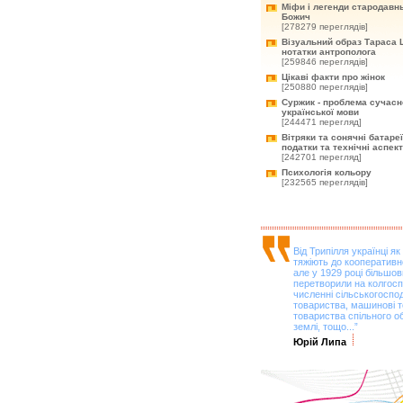
Міфи і легенди стародавнь
Божич
[278279 переглядів]
Візуальний образ Тараса 
нотатки антрополога
[259846 переглядів]
Цікаві факти про жінок
[250880 переглядів]
Суржик - проблема сучасн
української мови
[244471 перегляд]
Вітряки та сонячні батареї
податки та технічні аспек
[242701 перегляд]
Психологія кольору
[232565 переглядів]
Від Трипілля українці як
тяжіють до кооперативно
але у 1929 році більшо
перетворили на колгосп
численні сільськогоспо
товариства, машинові т
товариства спільного 
землі, тощо...”
Юрій Липа