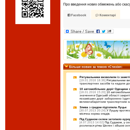
Про введення нових обмежень або скасу
Facebook
Коментарі
Більше новин за темою «Стихія»:
Рятувальники визволили із заметі
[19.01.2016 18:36]
Рятувальники вив
транспортних засобів та надали до
10 автомобільних доріг Одещини з
[18.01.2016 15:20]
10 автомобільни
значення в Одеській області закрит
позаміських доріг заборонено їзди
великогабаритним транспортним з
Злива з градом підтопила Луцьк
[30.07.2013 20:24]
У Луцьку протяг
місячна норма опадів.
Під Судаком селем затопило куро
[4.07.2013 14:02]
Під Судаком, у се
розлилася річка Шелен і зійшов сел