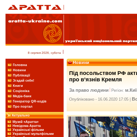
8 серпня 2026, субота
Новини
Головна
Новини
Під посольством РФ акт
Публікації
про в’язнів Кремля
Згадай себе!
Книги
За право людини
м.Киї
Регіон:
Соціоніка
Медіа-банк
Вс
Опубліковано - 16.06.2020 17:05 |
Генератор QR-кодів
Про портал
Актуально
Музей «Аратта»
Невідома Аратта
Українські фільми
Українські мультфільми