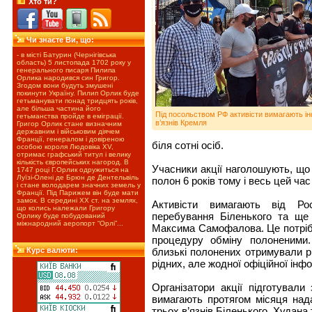
Хто ти?
Чи знаєте Ви, що:
- в місті Батурин (Чернігівська
область) 5 листопада 1702 року у
генерального писаря Пилипа
Орлика народився син Григор.
Згодом вони будуть змушені
покинути Україну. Пилип Орлик буде
гетьманувати понад тридцять років,
але більша частина його
Під посольством РФ активісти вимагають ін
гетьманства пройде в еміграції.
в’язнів Кремля
Григор Орлик стане визначним
державним і військовим діячем
Франції, генералом і довіреною
біля сотні осіб.
особою короля Людовіка XV,
отримає графський титул і велику
кількість європейських нагород. В
Учасники акції наголошують, що
1747 році Г.Орлик одружиться на
Луїзі-Олені де Брюн де Дентельвіль
полон 6 років тому і весь цей ч
і стане володарем значних земель у
Франції. Під Парижем він буде мати
замок. В середині ХХ ст. на землях,
Активісти вимагають від Ро
що колись належали Григору
перебування Біленького та щ
Орлику буде побудований
міжнародний аеропорт “Орлі”...
Максима Самофалова. Це потріб
процедуру обміну полоненими. 
близькі полонених отримували р
Курс валюти:
рідних, але жодної офіційної інф
Організатори акції підготувал
вимагають протягом місяця над
трьох в’язнів Біленького, Худан