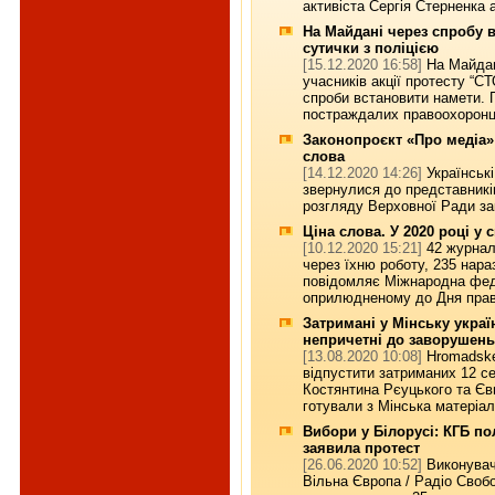
активіста Сергія Стерненка 
На Майдані через спробу 
сутички з поліцією
[15.12.2020 16:58]
На Майдан
учасників акції протесту “С
спроби встановити намети. П
постраждалих правоохоронц
Законопроєкт «Про медіа
слова
[14.12.2020 14:26]
Українськ
звернулися до представникі
розгляду Верховної Ради за
Ціна слова. У 2020 році у 
[10.12.2020 15:21]
42 журналі
через їхню роботу, 235 нара
повідомляє Міжнародна федер
оприлюдненому до Дня прав
Затримані у Мінську україн
непричетні до заворушень
[13.08.2020 10:08]
Hromadske
відпустити затриманих 12 с
Костянтина Рєуцького та Єв
готували з Мінська матеріа
Вибори у Білорусі: КГБ п
заявила протест
[26.06.2020 10:52]
Виконувач
Вільна Європа / Радіо Своб