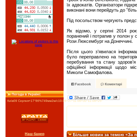
їх адвокатів. Організатори підк
виконані вони перейдуть до "біль
Під посольством чергують предст
Як відомо, у серпні 2014 ро
поранений і потрапив у полон у с
Рози Люксембург на Донеччині.
Після цього з’явилася інформа
було переправлено на територі
перебування та стану здоров’я
офіційної інформації щодо м
Миколи Самофалова.
Facebook
Коментарі
Погода в Україні:
Київ
09 Серпня
+17°
86
%
749
мм
2
м/c
10.08
+27°
11.08
+30°
12.08
+25°
Наш банер
Більше новин за темою «За 