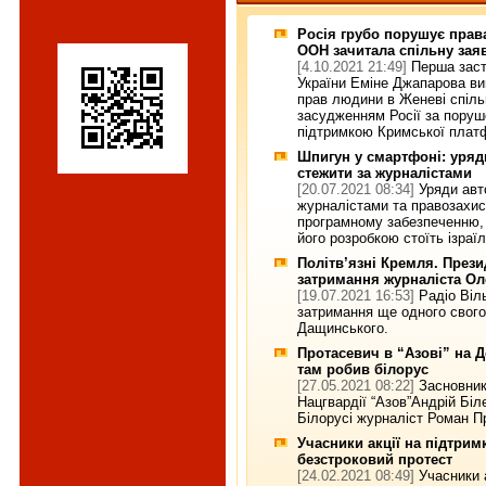
Росія грубо порушує прав
ООН зачитала спільну заяв
[4.10.2021 21:49]
Перша заст
України Еміне Джапарова ви
прав людини в Женеві спільн
засудженням Росії за поруш
підтримкою Кримської плат
Шпигун у смартфоні: уряд
стежити за журналістами
[20.07.2021 08:34]
Уряди авт
журналістами та правозахи
програмному забезпеченню,
його розробкою стоїть ізраї
Політв’язні Кремля. През
затримання журналіста Ол
[19.07.2021 16:53]
Радіо Віл
затримання ще одного свого
Дащинського.
Протасевич в “Азові” на Д
там робив білорус
[27.05.2021 08:22]
Засновник
Нацгвардії “Азов”Андрій Біл
Білорусі журналіст Роман Пр
Учасники акції на підтри
безстроковий протест
[24.02.2021 08:49]
Учасники 