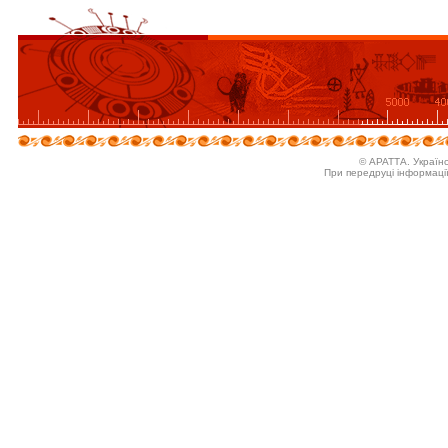
© АРАТТА. Україн
При передруці інформаці