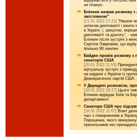
відбувається у посольствах
не планує.
Блінкен назвав розмову з
змістовною”
[21.01.2022 17:21]
“Нашою ме
шляхом дипломатії і вжити і
в Україні, і, зрештою, вирі
дипломатії та діалогу”, - з
Блінкен після зустрічі з мін
Сергієм Лавровим, що відбу
близько 90 хвилин.
Байден провів розмову з 
сенаторів США
[20.01.2022 11:53]
Президент
віртуальну зустріч з привод
на кордоні з України із груп
Демократичної партій США.
У Держдепі розповіли, про
[18.01.2022 18:27]
Цього ти
Блінкен відвідає Київ та Б
департаменті.
Сенатори США про підсумк
[18.01.2022 11:07]
Візит деле
часі з поверненням в Україн
Порошенка, якого звинувачу
прихильників екс-президент