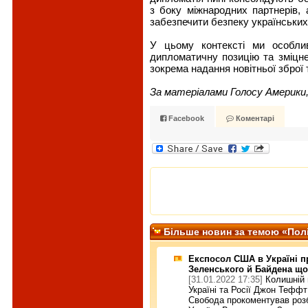
з боку міжнародних партнерів, 
забезпечити безпеку українських
У цьому контексті ми особли
дипломатичну позицію та зміцн
зокрема надання новітньої зброї т
За матеріалами Голосу Америки,
Facebook
Коментарі
Більше новин за темою «Полі
Експосол США в Україні п
Зеленського й Байдена щод
[31.01.2022 17:35]
Колишній 
Україні та Росії Джон Теффт
Свобода прокоментував розб