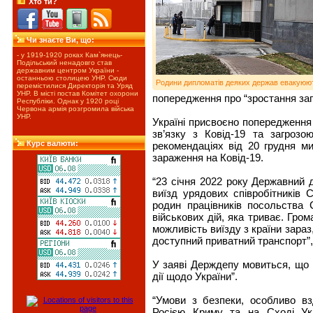
Хто ти?
Чи знаєте Ви, що:
- у 1919-1920 роках Кам`янець-
Подільський ненадовго став
державним центром України -
останньою столицею УНР. Сюди
Родини дипломатів деяких держав евакуюют
перемістилися Директорія та Уряд
УНР. В місті постав Комітет охорони
попередження про “зростання загр
Республіки. Однак у 1920 році
Червона армія розгромила війська
УНР.
Україні присвоєно попередження 
зв’язку з Ковід-19 та загрозо
Курс валюти:
рекомендаціях від 20 грудня м
зараження на Ковід-19.
“23 січня 2022 року Державний 
виїзд урядових співробітників 
родин працівників посольства 
військових дій, яка триває. Гро
можливість виїзду з країни зара
доступний приватний транспорт”,
У заяві Держдепу мовиться, що Р
дії щодо України”.
“Умови з безпеки, особливо вз
Росією Криму та на Сході Ук