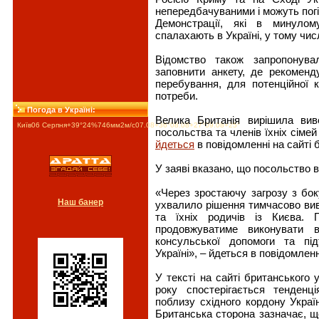
непередбачуваними і можуть пог
Демонстрації, які в минулом
спалахають в Україні, у тому числі
Відомство також запропонув
заповнити анкету, де рекоменд
перебування, для потенційної к
потреби.
Погода в Україні:
Велика Британія вирішила виве
Київ
06 Серпня
+39°
24
%
746
мм
2
м/c
07.08
+36°
08.08
+27°
09.08
+25°
посольства та членів їхніх сімей
йдеться
в повідомленні на сайті 
У заяві вказано, що посольство в
«Через зростаючу загрозу з бок
Наш банер
ухвалило рішення тимчасово вив
та їхніх родичів із Києва. 
продовжуватиме виконувати 
консульської допомоги та пі
Україні», – йдеться в повідомленн
У тексті на сайті британського 
року спостерігається тенденц
поблизу східного кордону Украї
Британська сторона зазначає, що