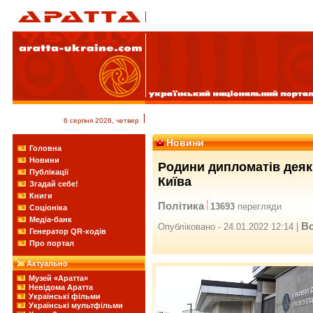
6 серпня 2026, четвер
Новини
Головна
Новини
Родини дипломатів деяк
Публікації
Київа
Згадай себе!
Книги
Політика
13693
перегляди
Соціоніка
Медіа-банк
Вс
Опубліковано - 24.01.2022 12:14 |
Генератор QR-кодів
Про портал
Актуально
Музей «Аратта»
Невідома Аратта
Українські фільми
Українські мультфільми