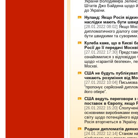
України Володимира Зеленс
Штатів Джо Байдена щодо йм
до України.
Нуланд: Якщо Росія відки
наслідки мають бути шви
[28.01.2022 08:02]
Якщо Моск
дипломатичного діалогу озв
бути швидкими та суворими
Кулеба каже, що в Києві 
Росії до її передачі Москві
[27.01.2022 17:30]
Представн
ознайомилися з відповіддю 
щодо «гарантій безпеки», п
Москві.
США не будуть публікуват
чекають розуміння від Мо
[27.01.2022 10:04]
Письмова 
“пропонує серйозний дипло
його обере”.
США ведуть переговори з
поставок в Європу, якщо Р
[26.01.2022 15:20]
Сполучені
основними виробниками енер
світу щодо потенційного від
Росія вторгнеться в Україну.
Родини дипломатів деяких
[24.01.2022 12:14]
Станом на