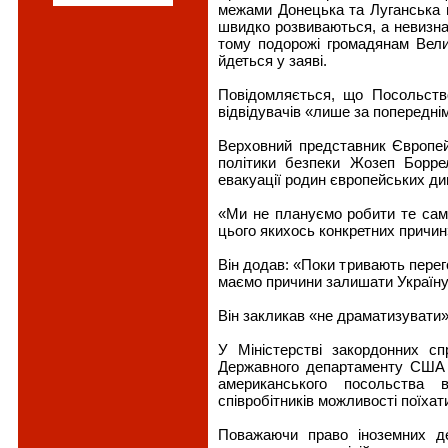
межами Донецька та Луганська в 
швидко розвиваються, а невизнач
тому подорожі громадянам Велик
йдеться у заяві.
Повідомляється, що Посольство
відвідувачів «лише за попередні
Верховний представник Європейс
політики безпеки Жозеп Борр
евакуації родин європейських дип
«Ми не плануємо робити те сам
цього якихось конкретних причин
Він додав: «Поки тривають перего
маємо причини залишати Україну
Він закликав «не драматизувати» 
У Міністерстві закордонних с
Державного департаменту США пр
американського посольства 
співробітників можливості поїхат
Поважаючи право іноземних д