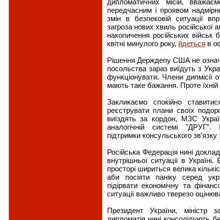
дипломатичних місій, вважає
передчасним і проявом надмірн
змін в безпековій ситуації вп
загроза нових хвиль російської а
накопичення російських військ 
квітні минулого року,
йдеться
в о
Рішення Держдепу США не означа
посольства зараз виїдуть з Укр
функціонувати. Члени дипмісії 
мають таке бажання. Проте їхній в
Закликаємо спокійно ставити
реєструвати плани своїх подоро
виїздять за кордон, МЗС Укра
аналогічній системі "ДРУГ".
підтримки консульського зв’язку 
Російська Федерація нині доклад
внутрішньої ситуації в Україні.
просторі шириться велика кількіс
аби посіяти паніку серед укра
підірвати економічну та фінанс
ситуації важливо тверезо оцінюват
Президент України, міністр 
дипломатія нині консолідують б