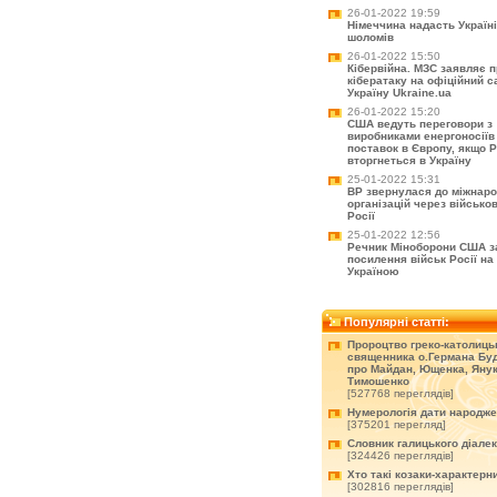
26-01-2022 19:59
Німеччина надасть Україні
шоломів
26-01-2022 15:50
Кібервійна. МЗС заявляє 
кібератаку на офіційний с
Україну Ukraine.ua
26-01-2022 15:20
США ведуть переговори з
виробниками енергоносіїв
поставок в Європу, якщо Р
вторгнеться в Україну
25-01-2022 15:31
ВР звернулася до міжнар
організацій через військо
Росії
25-01-2022 12:56
Речник Міноборони США з
посилення військ Росії на 
Україною
Популярні статті:
Пророцтво греко-католиць
священника о.Германа Буд
про Майдан, Ющенка, Янук
Тимошенко
[527768 переглядів]
Нумерологія дати народж
[375201 перегляд]
Словник галицького діале
[324426 переглядів]
Хто такі козаки-характерн
[302816 переглядів]