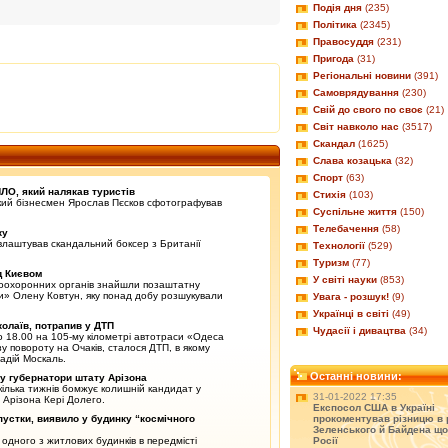
Подія дня
(235)
Політика
(2345)
Правосуддя
(231)
Пригода
(31)
Регіональні новини
(391)
Самоврядування
(230)
Свій до свого по своє
(21)
Світ навколо нас
(3517)
Скандал
(1625)
Слава козацька
(32)
Спорт
(63)
ЛО, який налякав туристів
Стихія
(103)
ький бізнесмен Ярослав Пєсков сфотографував
Суспільне життя
(150)
Телебачення
(58)
ку
 влаштував скандальний боксер з Британії
Технології
(529)
Туризм
(77)
д Києвом
У світі науки
(853)
воохоронних органів знайшли позаштатну
и» Олену Ковтун, яку понад добу розшукували
Увага - розшук!
(9)
Українці в світі
(49)
олаїв, потрапив у ДТП
Чудасії і дивацтва
(34)
о 18.00 на 105-му кілометрі автотраси «Одеса
зу повороту на Очаків, сталося ДТП, в якому
адій Москаль.
Останні новини:
 у губернатори штату Арізона
кілька тижнів бомжує колишній кандидат у
31-01-2022 17:35
Арізона Кері Долего.
Експосол США в Україні
устки, виявило у будинку “космічного
прокоментував різницю в 
Зеленського й Байдена що
 одного з житлових будинків в передмісті
Росії