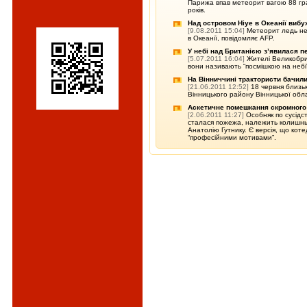
Парижа впав метеорит вагою 88 грам
років.
Над островом Ніуе в Океанії виб
[9.08.2011 15:04]
Метеорит ледь не
в Океанії, повідомляє AFP.
У небі над Британією з’явилася п
[5.07.2011 16:04]
Жителі Великобрит
вони називають “посмішкою на небі”
На Вінниччині трактористи бачили
[21.06.2011 12:52]
18 червня близь
Вінницького району Вінницької обла
Аскетичне помешкання скромного
[2.06.2011 11:27]
Особняк по сусідс
сталася пожежа, належить колишн
Анатолію Гутнику. Є версія, що коте
“професійними мотивами”.