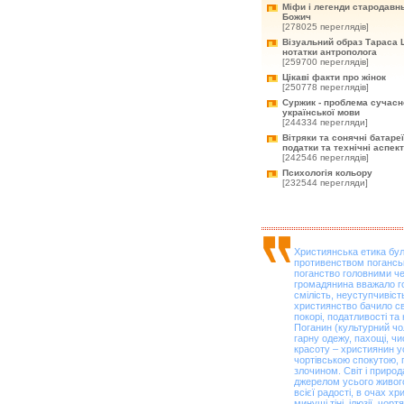
Міфи і легенди стародавнь
Божич
[278025 переглядів]
Візуальний образ Тараса 
нотатки антрополога
[259700 переглядів]
Цікаві факти про жінок
[250778 переглядів]
Суржик - проблема сучасн
української мови
[244334 перегляди]
Вітряки та сонячні батареї
податки та технічні аспек
[242546 переглядів]
Психологія кольору
[232544 перегляди]
Християнська етика бу
противенством поганськ
поганство головними ч
громадянина вважало го
смілість, неуступчивість
християнство бачило св
покорі, податливості та 
Поганин (культурний чо
гарну одежу, пахощі, чи
красоту – християнин у
чортівською спокутою, 
злочином. Світ і природа
джерелом усього живого,
всієї радості, в очах х
минущі тіні, ілюзії, чор