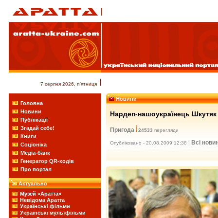
7 серпня 2026, п`ятниця
Новини
Головна
Новини
Нардеп-нашоукраїнець Шкутяк 
Публікації
Згадай себе!
Пригода
24533
перегляди
Книги
Всі нови
Опубліковано - 20.08.2009 12:38 |
Соціоніка
Медіа-банк
Генератор QR-кодів
Про портал
Актуально
Музей «Аратта»
Невідома Аратта
Українські фільми
Українські мультфільми