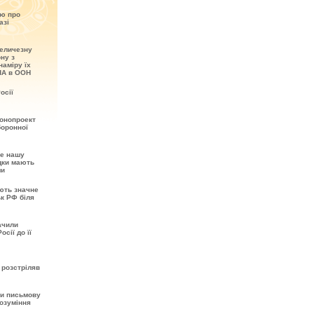
ію про
азі
величезну
ону з
наміру їх
ША в ООН
осії
онопроект
боронної
не нашу
ідки мають
ми
ють значне
ьк РФ біля
ачили
сії до її
 розстріляв
ти письмову
розуміння