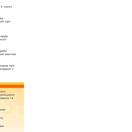
 5 тисяч
про
айт про
 щодо
осія
одних
вий шантаж
аявив про
кордоні з
кого
зінського
овича та
ення
кту
ики