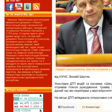
Хто ти?
Чи знаєте Ви, що:
- першою Українською конституцією
вважається документ «Пакти і
Конституція прав і вольностей
запорозького війська», складений
гетьманом Пилипом Орликом у
1710 році. Історики мають різні
думки щодо того, чи був цей
документ Конституцією у сучасному
розумінні цього слова або
прогресивним твором, який
випередив свій час, адже перші
Конституції в Європі і США з’явилися
лише за сімдесят років потому.
Реальної сили Конституція Пилипа
Орлика так і не набула, оскільки
складалася вона на чужині та її
укладачі не мали змоги повернутися
в країну. Але в історії вона
Нардеп-нашоукраїнець Шкутяк потрапив у 
залишилася як оригінальна правова
пам’ятка, яка вперше в Європі
обгрунтовує можливість існування
від НУНС Зіновій Шкутяк.
парламентської демократичної
республіки.
Унаслідок ДТП водій та пасажир «Шко
отримав тілесні ушкодження: травму х
Курс валюти:
даний час він перебуває у вертебрологіч
На місце ДТП виїжджала оперативно-сл
Facebook
Коментарі