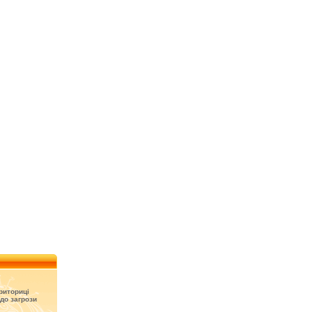
риториці
до загрози