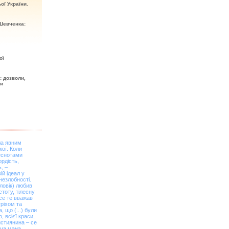
ої України.
Шевченка:
ої
: дозволи,
ти
ла явним
ої. Коли
еснотами
рдість,
, –
ій ідеал у
незлобності.
ловік) любив
стоту, тілесну
се те вважав
гріхом та
, що (...) були
 всієї краси,
ристиянина – се
тяча мана,