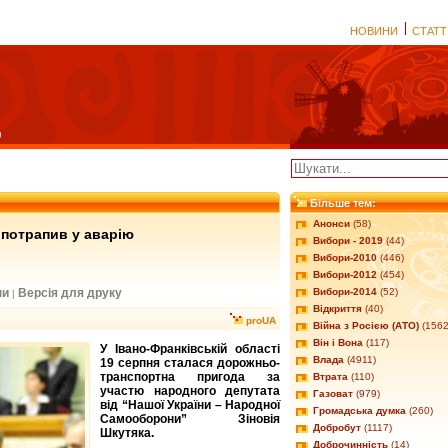
НОВИНИ
СТАТТ
Більше тем:
Анонси
(58)
потрапив у аварію
Вибори - 2019
(44)
Вибори-2010
(446)
Вибори-2012
(454)
ни
Версія для друку
Вибори-2014
(52)
|
Відкриття
(40)
proUA
Війна з Росією (АТО)
(1562
Він і Вона
(117)
У Івано-Франківській області
Влада
(4911)
19 серпня сталася дорожньо-
транспортна пригода за
Втрата
(110)
участю народного депутата
Газоват
(979)
від “Нашої України – Народної
Громадська думка
(260)
Самооборони” Зіновія
Добробут
(1117)
Шкутяка.
Доброчинність
(14)