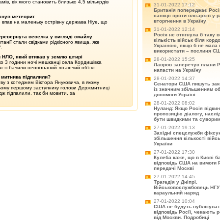
ів, вік якого становить близько 4,5 мільярдів
31-01-2022 17:12
Британія попереджає Рос
санкції проти олігархів у р
ухнув метеорит
вторгнення в Україну
 впав на маленьку острівну держава Ніуе, що
31-01-2022 12:14
Росія не стягнула б таку 
еревернута веселка у вигляді смайлу
кількість військ біля корд
анії стали свідками рідкісного явища, яке
Україною, якщо б не мала 
.
використати – послиня С
 НЛО, який втикав у землю штирі
28-01-2022 15:25
ко 3 години ночі мешканці села Кордишівка
Лавров заперечує плани Р
сті бачили неопізнаний літаючий об’єкт.
напасти на Україну
 митника підпалили?
28-01-2022 14:37
тву з котеджем Віктора Януковича, в якому
Сенатори США пишуть зак
ьому першому заступнику голови Держмитниці
із значним збільшенням о
дж підпалили, так би мовити, за
допомоги Україні
28-01-2022 08:02
Нуланд: Якщо Росія відки
пропозицію діалогу, насл
бути швидкими та сувори
27-01-2022 19:13
Західні спецслужби фіксу
збільшення кількості війс
України
27-01-2022 17:30
Кулеба каже, що в Києві б
відповідь США на вимоги Ро
передачі Москві
27-01-2022 14:45
Трагедія у Дніпрі.
Військовослужбовець НГУ
караульний наряд
27-01-2022 10:04
США не будуть публікува
відповідь Росії, чекають 
від Москви. Подробиці