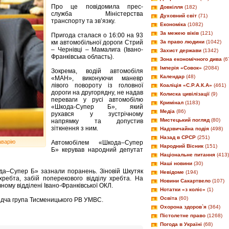
Про це повідомила прес-
Довкілля
(182)
служба Міністерства
Духовний світ
(71)
транспорту та зв’язку.
Економіка
(1082)
За межею віків
(121)
Пригода сталася о 16:00 на 93
км автомобільної дороги Стрий
За право людини
(1042)
– Чернівці – Мамалига (Івано-
Захист держави
(1342)
Франківська область).
Зона економічного дива
(6
Імперія «Совок»
(2084)
Зокрема, водій автомобіля
Календар
(48)
«МАН», виконуючи маневр
лівого повороту із головної
Коаліція «С.Р.А.К.А»
(461)
дороги на другорядну, не надав
Колиска цивілізації
(9)
переваги у русі автомобілю
Кримінал
(1183)
«Шкода-Супер Б», який
Медіа
(86)
рухався у зустрічному
Мистецький погляд
(80)
напрямку та допустив
зіткнення з ним.
Надзвичайна подія
(498)
Назад в СРСР
(251)
аварію
Автомобілем «Шкода–Супер
Народний Вісник
(151)
Б» керував народний депутат
Національне питання
(413)
Наші новини
(30)
да–Супер Б» зазнали поранень. Зіновій Шкутяк
Невідоме
(194)
ребта, забій поперекового відділу хребта. На
Новини Сакартвело
(107)
ному відділені Івано-Франківської ОКЛ.
Нотатки «з коліс»
(1)
Освіта
(60)
ідча група Тисменицького РВ УМВС.
Охорона здоров`я
(364)
Пістолетне право
(1268)
Погода в Україні
(68)