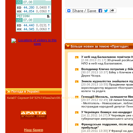
Більше новин за темою «Пригода»:
У небі над Балаклавою помітили Н
[2.08.2013 21:17]
30-річний російс
НЛО в небі над Балаклавою.
Володимир Кличко потрапив у бій
[30.07.2013 10:37]
Бійку з Кличком
Дерек Чісора.
Зникла журналістка знайшлася пі
[20.06.2013 10:55]
Працівники пра
кореспондентку видання «Контракт
колеги та родичі.
Погода в Україні:
Геннадій Москаль, залишаючи Мик
Київ
07 Серпня
+34°
32
%
745
мм
2
м/c
08.08
+26°
09.08
+26°
10.08
+28°
[20.07.2012 02:45]
19 липня близьк
- Мелітополь - Новоазовськ», побли
постраждав народний депутат Генн
У Чернівцях бомжує екс-кандидат
[14.11.2011 14:27]
У Чернівцях уже 
губернатори американського штату 
Французське подружжя, після відп
прибульця”
Наш банер
[14.10.2011 13:30]
У Франції на дах