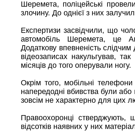
Шеремета, поліцейські провели
злочину. До однієї з них залучи
Експертизи засвідчили, що чолов
автомобіль Шеремета, це А
Додаткову впевненість слідчим д
відеозаписах накульгував, так
місяців до того оперували ногу.
Окрім того, мобільні телефони
напередодні вбивства були або 
зовсім не характерно для цих лю
Правоохоронці стверджують, 
відсотків наявних у них матеріалі