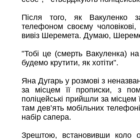
Після того, як Вакуленко з
телефоном своєму чоловікові,
вивіз Шеремета. Думаю, Шереме
"Тобі це (смерть Вакуленка) на
будемо крутити, як хотіти".
Яна Дугарь у розмові з неназва
за місцем її прописки, з по
поліцейські прийшли за місцем 
там дев’ять мобільних телефонів
набір сапера.
Зрештою, встановивши коло о