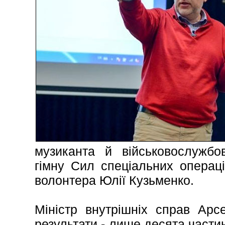
музиканта й військовослужбов
гімну Сил спеціальних операці
волонтера Юлії Кузьменко.
Міністр внутрішніх справ Арс
результати - лише десята частин