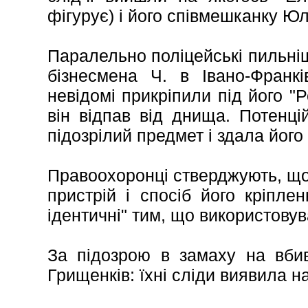
фігурує) і його співмешканку Ю
Паралельно поліцейські пильні
бізнесмена Ч. в Івано-Франкі
невідомі прикріпили під його "
він відпав від днища. Потенц
підозрілий предмет і здала його 
Правоохоронці стверджують, що 
пристрій і спосіб його кріпл
ідентичні" тим, що використову
За підозрою в замаху на вбив
Грищенків: їхні сліди виявила 