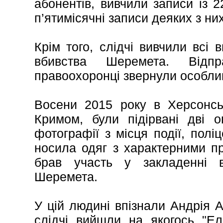
абонентів, вивчили записи із 
п’ятимісячні записи деяких з них
Крім того, слідчі вивчили всі в
вбивства Шеремета. Відпр
правоохоронці звернули особлив
Восени 2015 року в Херсонськ
Кримом, були підірвані дві о
фотографії з місця події, полі
носила одяг з характерними пр
брав участь у закладенні в
Шеремета.
У цій людині впізнали Андрія А
слідчі вийшли на якогось "Ел