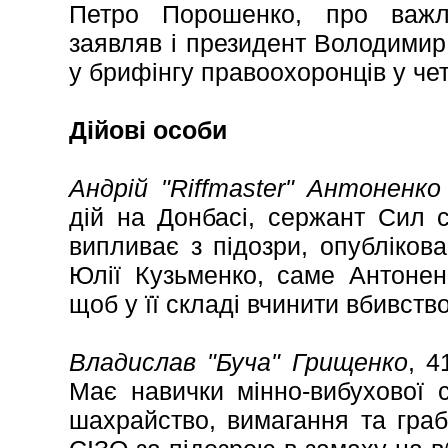
Петро Порошенко, про важл
заявляв і президент Володимир
у брифінгу правоохоронців у че
Дійові особи
Андрій "Riffmaster" Антоненко
дій на Донбасі, сержант Сил 
випливає з підозри, опубліков
Юлії Кузьменко, саме Антоненк
щоб у її складі вчинити вбивство
Владислав "Буча" Грищенко
, 4
Має навички мінно-вибухової 
шахрайство, вимагання та граб