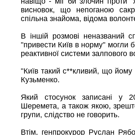
навіщо - міг би злочин проти "
висновок, що непоганою сак
спільна знайома, відома волонт
В іншій розмові неназваний с
"привести Київ в норму" могли б
реактивної системи залпового в
"Київ такий с**кливий, що йому 
Кузьменко.
Який стосунок записані у 
Шеремета, а також якою, зрешто
групи, слідство не говорить.
Втім, генпрокурор Руслан Ряб