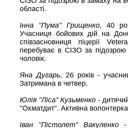
СІЗО за підозрою в замаху на в
області.
Інна "Пума" Грищенко
, 40 ро
Учасниця бойових дій на Донб
співзасновниця піцерії Vete
перебуває в СІЗО за підозрою в
чоловік.
Яна Дугарь
, 26 років - учасн
Затримана в четвер.
Юлія "Ліса" Кузьменко
- дитячий
"Охматдит". Активна волонтерка
Іван "Пістолет" Вакуленко
- 