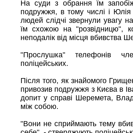
На суди з обрання їм запобіж
подружжя, в тому числі і Юлія
людей слідчі звернули увагу на
їм схожою на "розвідницю", 
неподалік від місця вбивства Ш
"Прослушка" телефонів чл
поліцейських.
Після того, як знайомого Грищен
привозив подружжя з Києва в Ів
допит у справі Шеремета, Вла
між собою.
"Вони не сприймають тему вби
себе", - стверджують поліцейськ