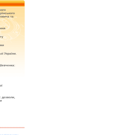
кого
зінського
овича та
ення
кту
ики
ої України.
Шевченка:
ої
: дозволи,
ти