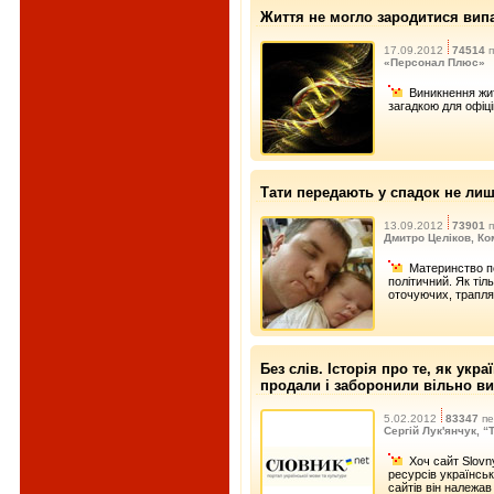
Життя не могло зародитися вип
17.09.2012
74514
п
«Персонал Плюс»
Виникнення жит
загадкою для офіці
Тати передають у спадок не лиш
13.09.2012
73901
п
Дмитро Целіков, К
Материнство п
політичний. Як тіл
оточуючих, трапля
Без слів. Історія про те, як ук
продали і заборонили вільно в
5.02.2012
83347
пе
Сергій Лук'янчук, 
Хоч сайт Slovn
ресурсів українськ
сайтів він належав