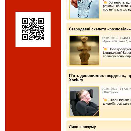
Всі знають, що
речовин на землі,
про неї мало що в
Стародавні скелети «розповіли
16.05.2013
104551
“Аратта-Україна”, з
Нове досліджен
Центральної Європи
появі сучасної євр
П’ять дивовижних тверджень, пр
Хокінгу
30.04.2013
95736
п
«Фактрум»
Стівен Вільям 
широкій громадсько
Лихо з розуму