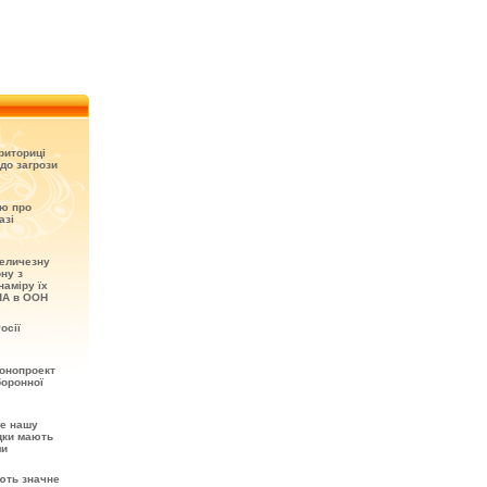
риториці
до загрози
ію про
азі
величезну
ону з
наміру їх
ША в ООН
осії
онопроект
боронної
не нашу
ідки мають
ми
ють значне