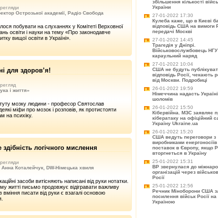
збільшення кількості війс
України
регляди
ектор Острозької академії, Радіо Свобода
27-01-2022 17:30
Кулеба каже, що в Києві б
лося побувати на слуханнях у Комітеті Верховної
відповідь США на вимоги Ро
передачі Москві
ань освіти і науки на тему «Про законодавче
тку вищої освіти в Україні».
27-01-2022 14:45
Трагедія у Дніпрі.
Військовослужбовець НГУ
караульний наряд
27-01-2022 10:04
сні для здоров’я!
США не будуть публікува
відповідь Росії, чекають 
від Москви. Подробиці
регляд
26-01-2022 19:59
ука і життя»
Німеччина надасть Україні
шоломів
итуту мозку людини - професор Святослав
26-01-2022 15:50
еякі міфи про мозок і розповів, як протистояти
Кібервійна. МЗС заявляє 
м на психіку.
кібератаку на офіційний с
Україну Ukraine.ua
26-01-2022 15:20
США ведуть переговори з
виробниками енергоносіїв
е здібність логічного мислення
поставок в Європу, якщо Р
вторгнеться в Україну
25-01-2022 15:31
регляди
ВР звернулася до міжнар
 Анна Коталейчук, DW-Німецька хвиля
організацій через військо
Росії
каційні засоби витісняють написані від руки нотатки.
25-01-2022 12:56
му житті письмо продовжує відігравати важливу
Речник Міноборони США з
в вміння писати від руки є взагалі основою
посилення військ Росії на 
я.
Україною