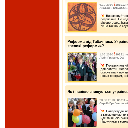
6.10.2010
181613
п
Анатолій КЛЬОСОВ, 
Влаштовуйтеся
потрясіння. Не над
від свого дослідж
якщо так воно і бу
Реформа від Табачника. Українсь
«великі реформи»?
1.09.2010
80291
пе
Лілія Гришко, DW
Почався новий
для освітян. Неспо
скасувавши при ць
нових програм, ані
Як і навіщо знищується українс
28.08.2010
83011
п
Сергій Грабовський
Напередодні но
з такою силою, як 
йде за іншою, змін
підручників з конк