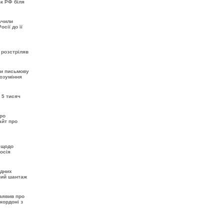
ьк РФ біля
ачили
сії до її
 розстріляв
ти письмову
розуміння
 5 тисяч
про
айт про
 щодо
осія
одних
вий шантаж
аявив про
кордоні з