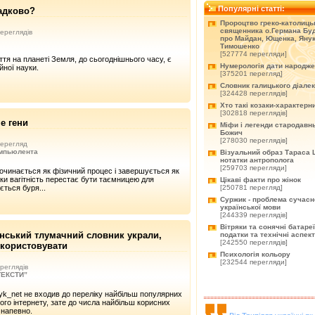
Популярні статті:
адково?
Пророцтво греко-католиць
священника о.Германа Буд
ереглядів
про Майдан, Ющенка, Янук
Тимошенко
[527774 перегляди]
тя на планеті Земля, до сьогоднішнього часу, є
Нумерологія дати народж
йної науки.
[375201 перегляд]
Словник галицького діале
[324428 переглядів]
Хто такі козаки-характерн
[302818 переглядів]
е гени
Міфи і легенди стародавнь
Божич
[278030 переглядів]
ерегляд
омпьюлента
Візуальний образ Тараса 
нотатки антрополога
[259703 перегляди]
очинається як фізичний процес і завершується як
ьки вагітність перестає бути таємницею для
Цікаві факти про жінок
[250781 перегляд]
ється буря...
Суржик - проблема сучасн
української мови
[244339 переглядів]
Вітряки та сонячні батареї
раїнський тлумачний словник украли,
податки та технічні аспек
[242550 переглядів]
икористовувати
Психологія кольору
[232544 перегляди]
реглядів
“ТЕКСТИ”
yk_net не входив до переліку найбільш популярних
ого інтернету, зате до числа найбільш корисних
 напевно.