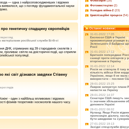
Філософія
(18)
 вода — одна з найрозповсюдженіших і відомих
Фотомистецтво
(2)
 а виявилося, що з погляду фундаментальної науки
ідомо.
Холодна війна-2
(23)
Цивілізаційні процеси
(54)
» про генетичну спадщину європейців
Останні новини:
31-01-2022 17:35
перегляд
Експосол США в Україні
а матеріалами російської служби Бі-бі-сі
прокоментував різницю в 
Зеленського й Байдена що
Росії
ня ДНК, отриманих від 39 стародавніх скелетів з
, проливає світло на доісторичні події, що сприяли
31-01-2022 17:12
Британія попереджає Рос
опейської популяції.
санкції проти олігархів у р
вторгнення в Україну
31-01-2022 12:14
Росія не стягнула б таку 
кількість військ біля корд
о які світ дізнався завдяки Стівену
Україною, якщо б не мала 
використати – послиня С
28-01-2022 15:25
Лавров заперечує плани Р
ереглядів
напасти на Україну
28-01-2022 14:37
Сенатори США пишуть зак
Хокінг - один з найбільш впливових і відомих
із значним збільшенням о
сті фізиків-теоретиків і космологів нашого часу.
допомоги Україні
28-01-2022 08:02
Нуланд: Якщо Росія відки
пропозицію діалогу, насл
бути швидкими та сувори
27-01-2022 19:13
Західні спецслужби фіксу