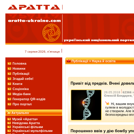
7 серпня 2026, п`ятниця
Публікації
» Наука й освіта
Головна
Новини
Публікації
Згадай себе!
Привіт від предків. Вчені дове
Книги
Соціоніка
26.05.2018
62366
п
Медіа-банк
Олексій Бондарев,
Генератор QR-кодів
Ні, вашим внук
Про портал
гуляли в молодост
не створили. Але 
Актуально
безпосередньо впл
Музей «Аратта»
Невідома Аратта
Українські фільми
Порошенко ввів у дію бомбу упов
Українські мультфільми