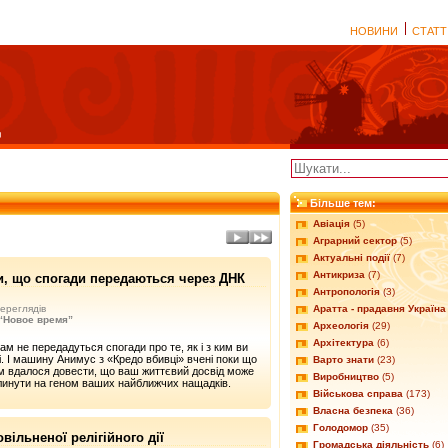
НОВИНИ
СТАТТ
Більше тем:
Авіація
(5)
Аграрний сектор
(5)
Актуальні події
(7)
Антикриза
(7)
ли, що спогади передаються через ДНК
Антропологія
(3)
ереглядів
Аратта - прадавня Україна
 “Новое время”
Археологія
(29)
Архітектура
(6)
ам не передадуться спогади про те, як і з ким ви
і. І машину Анимус з «Кредо вбивці» вчені поки що
Варто знати
(23)
їм вдалося довести, що ваш життєвий досвід може
Виробництво
(5)
инути на геном ваших найближчих нащадків.
Військова справа
(173)
Власна безпека
(36)
Голодомор
(35)
ільненої релігійного дії
Громадська діяльність
(6)