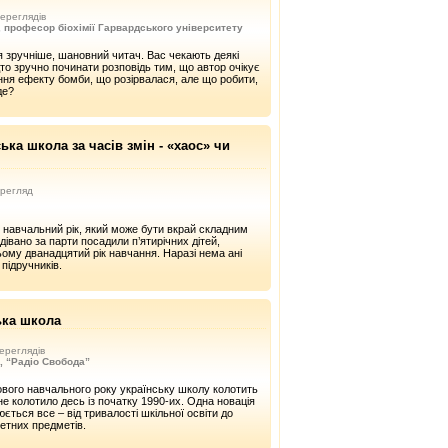
ереглядів
професор біохімії Гарвардського університету
 зручніше, шановний читач. Вас чекають деякі
то зручно починати розповідь тим, що автор очікує
ення ефекту бомби, що розірвалася, але що робити,
де?
ка школа за часів змін - «хаос» чи
регляд
 навчальний рік, який може бути вкрай складним
дівано за парти посадили п’ятирічних дітей,
ому дванадцятий рік навчання. Наразі нема ані
 підручників.
ька школа
ереглядів
, “Радіо Свобода”
вого навчального року українську школу колотить
не колотило десь із початку 1990-их. Одна новація
юється все – від тривалості шкільної освіти до
ретних предметів.