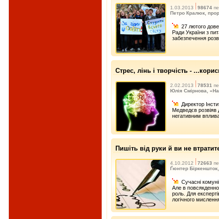
1.03.2013
98674
пе
Петро Кралюк, прор
27 лютого дове
Ради України з пит
забезпечення розви
Стрес, лінь і творчість - ...кори
2.02.2013
78531
пе
Юлія Смірнова, «На
Директор Інст
Медведєв розвіяв д
негативним вплива
Пишіть від руки й ви не втратит
4.10.2012
72663
пе
Ґюнтер Біркеншток,
Сучасні комуні
Але в повсякденно
роль. Для експерті
логічного мисленн