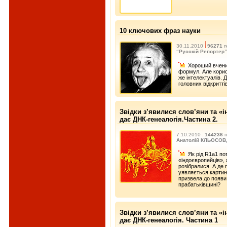
10 ключових фраз науки
30.11.2010
96271
п
“Русскій Репортер”
Хороший вчений
формул. Але корис
же інтелектуалів.
головних відкритті
Звідки з’явилися слов’яни та «і
дає ДНК-генеалогія.Частина 2.
7.10.2010
144236
п
Анатолій КЛЬОСОВ, 
Як рід R1a1 по
«індоєвропейців», 
розібралися. А де
уявляється картина
призвела до появи 
прабатьківщині?
Звідки з’явилися слов’яни та «і
дає ДНК-генеалогія. Частина 1