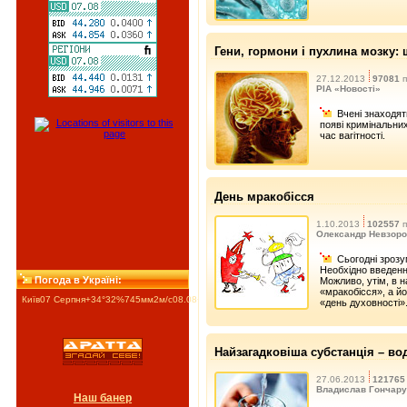
Гени, гормони і пухлина мозку
27.12.2013
97081
п
РІА «Новості»
Вчені знаходят
появі кримінальних 
час вагітності.
День мракобісся
1.10.2013
102557
п
Олександр Невзор
Сьогодні зрозу
Необхідно введенн
Погода в Україні:
Можливо, утім, в 
«мракобісся», а й
Київ
07 Серпня
+34°
32
%
745
мм
2
м/c
08.08
+26°
09.08
+26°
10.08
+28°
«день духовності»
Найзагадковіша субстанція – во
27.06.2013
121765
Владислав Гончарук
Наш банер