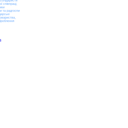
 солідаристи
ї співпраці,
вики
и та радгоспи
дарські
овариства,
оброблення