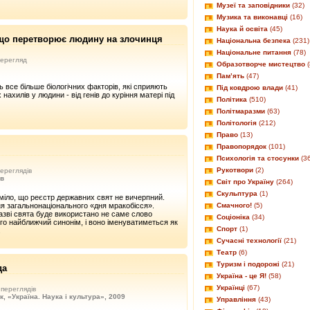
Музеї та заповідники
(32)
Музика та виконавці
(16)
Наука й освіта
(45)
: що перетворює людину на злочинця
Національна безпека
(231)
Національне питання
(78)
ерегляд
Образотворче мистецтво
(
Пам’ять
(47)
ь все більше біологічних факторів, які сприяють
Під ковдрою влади
(41)
нахилів у людини - від генів до куріння матері під
Політика
(510)
Політмаразми
(63)
Політологія
(212)
Право
(13)
Правопорядок
(101)
Психологія та стосунки
(3
Рукотвори
(2)
ереглядів
ов
Світ про Україну
(264)
Скульптура
(1)
міло, що реєстр державних свят не вичерпний.
я загальнонаціонального «дня мракобісся».
Смачного!
(5)
назві свята буде використано не саме слово
Соціоніка
(34)
ого найближчий синонім, і воно іменуватиметься як
Спорт
(1)
.
Сучасні технології
(21)
Театр
(6)
Туризм і подорожі
(21)
да
Україна - це Я!
(58)
Українці
(67)
переглядів
, «Україна. Наука і культура», 2009
Управління
(43)