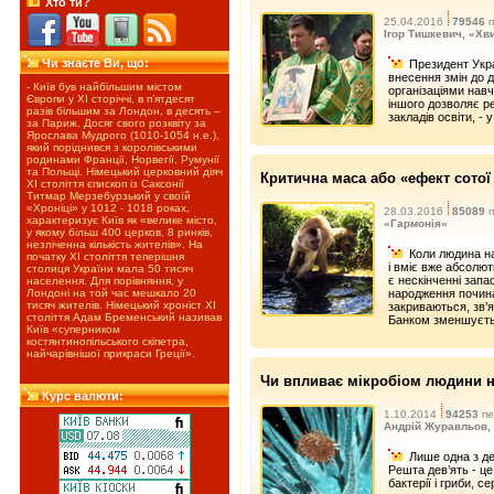
Хто ти?
25.04.2016
79546
п
Ігор Тишкевич, «Хв
Чи знаєте Ви, що:
Президент Укр
внесення змін до 
- Київ був найбільшим містом
організаціями нав
Європи у ХІ сторіччі, в п’ятдесят
іншого дозволяє р
разів більшим за Лондон, в десять –
закладів освіти, - 
за Париж. Досяг свого розквіту за
Ярослава Мудрого (1010-1054 н.е.),
який поріднився з королівськими
родинами Франції, Норвегії, Румунії
та Польщі. Німецький церковний діяч
Критична маса або «ефект сотої
XІ століття єпископ із Саксонії
Титмар Мерзебурзький у своїй
«Хроніці» у 1012 - 1018 роках,
28.03.2016
85089
п
характеризує Київ як «велике місто,
«Гармонія»
у якому більш 400 церков, 8 ринків,
незліченна кількість жителів». На
Коли людина на
початку ХІ століття теперішня
і вміє вже абсолют
столиця України мала 50 тисяч
є нескінченні запас
населення. Для порівняння, у
Лондоні на той час мешкало 20
народження почина
тисяч жителів. Німецький хроніст XІ
закриваються, зв’
століття Адам Бременський називав
Банком зменшуєт
Київ «суперником
костянтинопільського скіпетра,
найчарівнішої прикраси Греції».
Чи впливає мікробіом людини на 
Курс валюти:
1.10.2014
94253
пе
Андрій Журавльов,
Лише одна з де
Решта дев’ять - це
бактерії і гриби, 