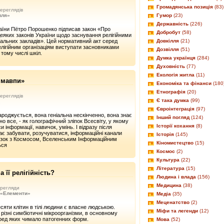
Громадянська позиція
(83)
ереглядів
Гумор
(23)
иля»
Державність
(226)
аїни Пётро Порошенко підписав закон «Про
Добробут
(58)
деяких законів України щодо заснування релігійними
Довкілля
(21)
чальних закладів». Цей нормативний акт серед
елігійним організаціям виступати засновниками
Дозвілля
(51)
у тому числі шкіл.
Думка українця
(284)
Духовність
(77)
Екологія житла
(11)
 мавпи»
Економіка та фінанси
(180
Етнографія
(20)
ереглядів
Є така думка
(99)
Євроінтеграція
(97)
роджується, вона геніальна нескінченно, вона знає
Інший погляд
(124)
но все, - як голографічний зліпок Всесвіту, у якому
Історії кохання
(8)
и інформації, навичок, умінь. І відразу після
є забувати, розучуватися, інформаційні канали
Історія
(145)
язок з Космосом, Вселенським Інформаційним
Кіномистецтво
(15)
ься
Космос
(2)
Культура
(22)
Література
(15)
її релігійність?
Людина і влада
(156)
Медицина
(38)
регляди
 «Елементи»
Медіа
(35)
Меценатство
(2)
сяти клітин в тілі людини є власне людською.
Міфи та легенди
(12)
 різні симбіотичні мікроорганізми, в основному
серед яких чимало патогенних форм.
Мова
(52)