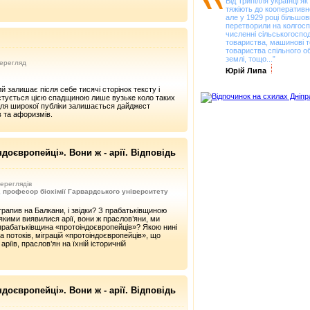
Від Трипілля українці як
тяжіють до кооперативно
але у 1929 році більшо
перетворили на колгосп
численні сільськогоспо
товариства, машинові т
товариства спільного 
землі, тощо...”
ерегляд
Юрій Липа
 залишає після себе тисячі сторінок тексту і
тується цією спадщиною лише вузьке коло таких
 Для широкої публіки залишається дайджест
в та афоризмів.
ндоєвропейці». Вони ж - арії. Відповідь
ереглядів
професор біохімії Гарвардського університету
трапив на Балкани, і звідки? З прабатьківщиною
якими виявилися арії, вони ж праслов’яни, ми
 прабатьківщина «протоіндоєвропейців»? Якою нині
 потоків, міграцій «протоіндоєвропейців», що
аріїв, праслов’ян на їхній історичній
ндоєвропейці». Вони ж - арії. Відповідь