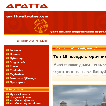
10 серпня 2026, понеділок
Статті, публікації, лекції
Головна
Новини
Топ-10 псевдоісторичних
Публікації
Згадай себе!
Музеї та заповідники
119606
пе
Книги
Соціоніка
Всі пуб
Опубліковано - 19.11.2009 |
Медіа-банк
Генератор QR-кодів
Про портал
Актуально
Музей «Аратта»
Невідома Аратта
Українські фільми
Українські мультфільми