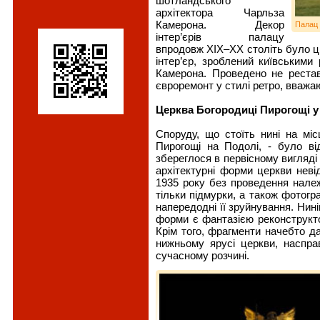
шотландського
архітектора Чарльза
Камерона. Декор
Палац 
інтер’єрів палацу
впродовж ХІХ–ХХ століть було ці
інтер’єр, зроблений київськими
Камерона. Проведено не реста
євроремонт у стилі ретро, вважа
Церква Богородиці Пирогощі у
Споруду, що стоїть нині на місц
Пирогощі на Подолі, - було ві
збереглося в первісному вигляді
архітектурні форми церкви неві
1935 року без проведення належ
тільки підмурки, а також фотогра
напередодні її зруйнування. Нин
форми є фантазією реконструкто
Крім того, фрагменти начебто д
нижньому ярусі церкви, наспра
сучасному розчині.