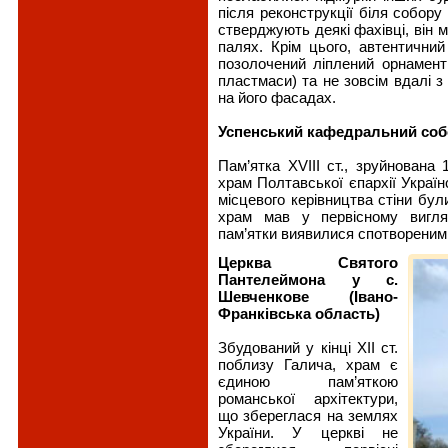
після реконструкції біля собору
стверджують деякі фахівці, він м
палях. Крім цього, автентични
позолочений ліплений орнамент
пластмаси) та не зовсім вдалі з
на його фасадах.
Успенський кафедральний соб
Пам’ятка XVIІІ ст., зруйнована
храм Полтавської єпархії Україн
місцевого керівництва стіни були
храм мав у первісному вигляд
пам’ятки виявилися спотвореним
Церква Святого
Пантелеймона у с.
Шевченкове (Івано-
Франківська область)
Збудований у кінці XII ст.
поблизу Галича, храм є
єдиною пам’яткою
романської архітектури,
що збереглася на землях
України. У церкві не