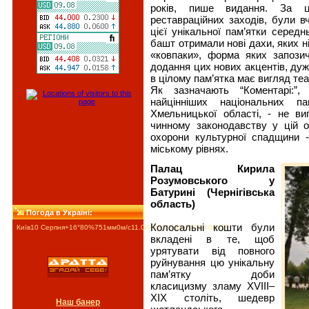
років, пише видання. За ц
реставраційних заходів, були вч
цієї унікальної пам’ятки середн
башт отримали нові дахи, яких н
«ковпаки», форма яких запози
додання цих нових акцентів, дуж
в цілому пам’ятка має вигляд теа
Як зазначають “Коментарі:”
найцінніших національних п
Хмельницької області, - не вип
чинному законодавству у цій о
охорони культурної спадщини -
міському рівнях.
Палац Кирила
Розумовського у
Батурині (Чернігівська
область)
Погода в Україні:
Колосальні кошти були
Київ
10 Серпня
+16°
80
%
751
мм
0
м/c
11.08
+30°
12.08
+25°
13.08
+25°
вкладені в те, щоб
урятувати від повного
руйнування цю унікальну
пам’ятку доби
класицизму зламу XVIІІ–
ХІХ століть, шедевр
Наш банер