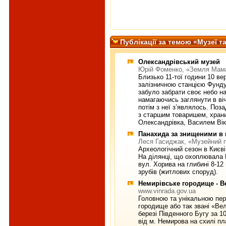
Публiкацiї за темою «Музеї т
Олександрівський музей
Юрій Фоменко, «Земля Мам
Близько 11-тої години 10 ве
залізничною станцією Фунду
забуло забрати своє небо на
намагаючись заглянути в віч
потім з неї з’являлось. Поз
з старшим товаришем, храни
Олександрівка, Василем Ві
Панахида за знищеними в м
Леся Гасиджак, «Музейний п
Археологічний сезон в Києв
На ділянці, що охоплювала 
вул. Хорива на глибині 8-12
зрубів (житлових споруд).
Немирівське городище - Вел
www.vinrada.gov.ua
Головною та унікальною пе
городище або так звані «Ве
березі Південного Бугу за 10
від м. Немирова на схилі пл