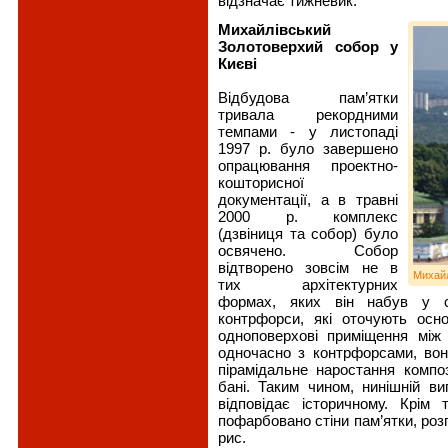
відзначає тижневик.
Михайлівський
Золотоверхий собор у
Києві
Відбудова пам’ятки
тривала рекордними
темпами - у листопаді
1997 р. було завершено
опрацювання проектно-
кошторисної
документації, а в травні
2000 р. комплекс
(дзвіниця та собор) було
освячено. Собор
відтворено зовсім не в
Михайл
тих архітектурних
формах, яких він набув у се
контрфорси, які оточують осн
одноповерхові приміщення між
одночасно з контрфорсами, во
пірамідальне наростання композ
бані. Таким чином, нинішній в
відповідає історичному. Крім 
пофарбовано стіни пам’ятки, розп
рис.