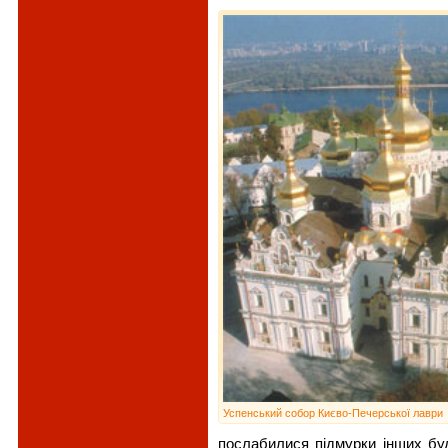
Успенський собор Києво-Печерської лаври
послабилися підмурки інших бу