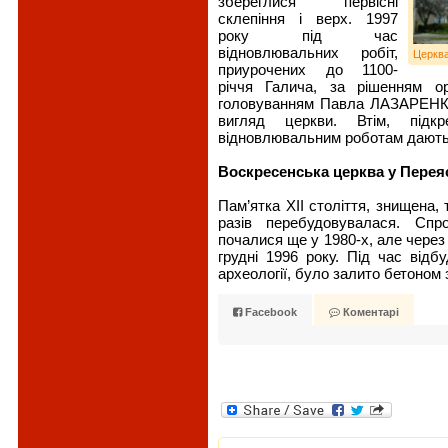
збереглися первісні
склепіння і верх. 1997
року під час
відновлювальних робіт,
Церква
приурочених до 1100-
річчя Галича, за рішенням ор
головуванням Павла ЛАЗАРЕНКА
вигляд церкви. Втім, підкр
відновлювальним роботам дають 
Воскресенська церква у Пере
Пам’ятка XII століття, знищена, 
разів перебудовувалася. Спр
почалися ще у 1980-х, але через
грудні 1996 року. Під час відб
археології, було залито бетоном
Facebook
Коментарі