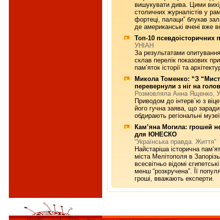
вишукувати дива. Цими вихі
столичних журналістів у рамк
фортеці, палаци” блукав за
де американські вчені вже в
Топ-10 псевдоісторичних 
УНІАН
За результатами опитування
склав перелік показових при
пам’яток історії та архітекту
Микола Томенко: “З “Мис
перевернули з ніг на голо
Розмовляла Анна Ященко, 
Приводом до інтерв`ю з віц
його гучна заява, що зарад
обдирають регіональні музеї
Кам’яна Могила: грошей н
для ЮНЕСКО
“Українська правда. Життя”
Найстаріша історична пам’я
міста Мелітополя в Запорізьк
всесвітньо відомі єгипетськ
менш “розкручена”. Її попул
гроші, вважають експерти.