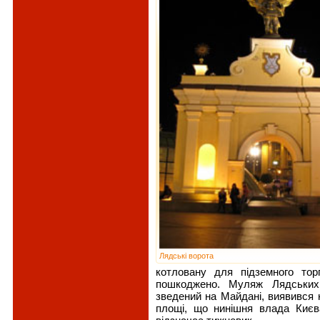
Лядські ворота
котловану для підземного тор
пошкоджено. Муляж Лядських 
зведений на Майдані, виявився 
площі, що нинішня влада Києв