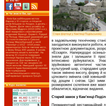
Хто ти?
Чи знаєте Ви, що:
- Київ був найбільшим містом
Європи у ХІ сторіччі, в п’ятдесят
разів більшим за Лондон, в десять –
за Париж. Досяг свого розквіту за
Ярослава Мудрого (1010-1054 н.е.),
який поріднився з королівськими
Стара фортеця у Кам’янці-Подільському
родинами Франції, Норвегії, Румунії
та Польщі. Німецький церковний діяч
XІ століття єпископ із Саксонії
в задовільному технічному стані
Титмар Мерзебурзький у своїй
заходилися виконувати роботи, як
«Хроніці» у 1012 - 1018 роках,
характеризує Київ як «велике місто,
проектною документацією, розр
у якому більш 400 церков, 8 ринків,
«Ескарп». Напередодні осінньо
незліченна кількість жителів». На
початку ХІ століття теперішня
зняли дах і залишили її прос
столиця України мала 50 тисяч
інтенсивно руйнуватися. Уна
населення. Для порівняння, у
Лондоні на той час мешкало 20
зруйновано автентичні части
тисяч жителів. Німецький хроніст XІ
культурний шар, стародавні цер
століття Адам Бременський називав
Київ «суперником
також змінено висоту, форму й ко
костянтинопільського скіпетра,
цілковито змінила свій зовнішній
найчарівнішої прикраси Греції».
під дощем і снігом. Цієї зим
розморожені склепіння вже мают
Курс валюти:
обвалитися, відзначає видання.
Старий замок у Кам’янці-Поді
Перманентний реставраційний п