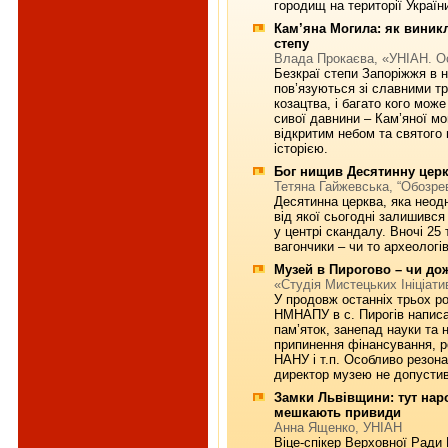
городищ на території Україн
Кам’яна Могила: як виник
степу
Влада Прокаєва, «УНІАН. О
Безкраї степи Запоріжжя в 
пов’язуються зі славними т
козацтва, і багато кого може
сивої давнини – Кам’яної мо
відкритим небом та святого
історією.
Бог нищив Десятинну церк
Тетяна Гайжевська, “Обозре
Десятинна церква, яка неод
від якої сьогодні залишивс
у центрі скандалу. Вночі 25 
вагончики – чи то археологі
Музей в Пирогово – чи до
«Студія Мистецьких Ініціат
У продовж останніх трьох ро
НМНАПУ в с. Пирогів написа
пам’яток, занепад науки та 
припинення фінансування, р
НАНУ і т.п. Особливо резон
директор музею не допустив
Замки Львівщини: тут нар
мешкають привиди
Анна Ященко, УНІАН
Віце-спікер Верховної Ради