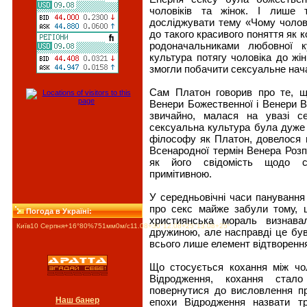
чоловіків та жінок. І лише 
досліджувати тему «Чому чолові
до такого красивого поняття як к
родоначальниками любовної к
культура потягу чоловіка до жін
змогли побачити сексуальне нача
Сам Платон говорив про те, щ
Венери Божественної і Венери 
звичайно, малася на увазі с
сексуальна культура була дуже 
філософу як Платон, довелося 
Всенародної термін Венера Розпу
як його свідомість щодо с
примітивною.
У середньовічні часи панування 
про секс майже забули тому, щ
Погода в Україні:
християнська мораль визнава
Київ
10 Серпня
+16°
80
%
751
мм
0
м/c
11.08
+30°
12.08
+25°
13.08
+25°
дружиною, але насправді це був
всього лише елемент відтворенн
Що стосується кохання між чоло
Відродження, кохання стал
повернутися до висловлення п
Наш банер
епохи Відродження назвати т