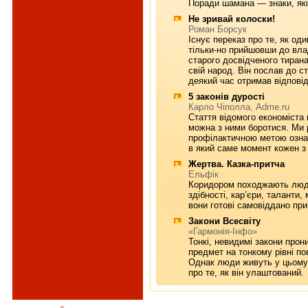
Поради шамана — знаки, які
Не зривай колоски!
Роман Борсук
Існує переказ про те, як од
тільки-но прийшовши до вла
старого досвідченого тирана
свій народ. Він послав до ст
деякий час отримав відповід
5 законів дурості
Карло Чіполла, Adme.ru
Стаття відомого економіста п
можна з ними боротися. Ми 
профілактичною метою ознай
в який саме момент кожен з
Жертва. Казка-притча
Ельфік
Коридором походжають люди
здібності, кар’єри, таланти,
вони готові самовіддано при
Закони Всесвіту
«Гармонія-Інфо»
Тонкі, невидимі закони прон
предмет на тонкому рівні по
Однак люди живуть у цьому 
про те, як він улаштований.