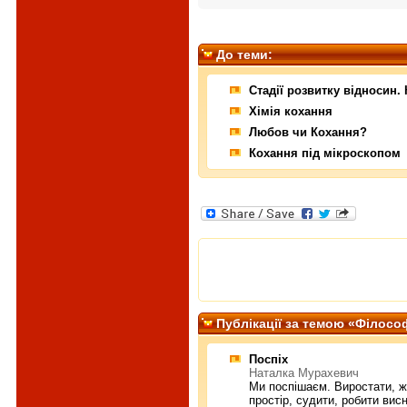
До теми:
Стадії розвитку відносин
Хімія кохання
Любов чи Кохання?
Кохання під мікроскопом
Публiкацiї за темою «Філосо
Поспіх
Наталка Мурахевич
Ми поспішаєм. Виростати, ж
простір, судити, робити ви