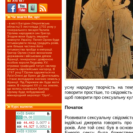
Хто ти?
Чи знаєте Ви, що:
- в місті Батурин (Чернігівська
область) 5 листопада 1702 року у
генерального писаря Пилипа
Орлика народився син Григор.
Згодом вони будуть змушені
покинути Україну. Пилип Орлик буде
гетьманувати понад тридцять років,
але більша частина його
гетьманства пройде в еміграції.
Григор Орлик стане визначним
державним і військовим діячем
Франції, генералом і довіреною
особою короля Людовіка XV,
отримає графський титул і велику
кількість європейських нагород. В
1747 році Г.Орлик одружиться на
Луїзі-Олені де Брюн де Дентельвіль
і стане володарем значних земель у
Франції. Під Парижем він буде мати
замок. В середині ХХ ст. на землях,
усну народну творчість на тем
що колись належали Григору
говорити простіше, то свідомість
Орлику буде побудований
міжнародний аеропорт “Орлі”...
щоб говорити про сексуальну кул
Початок
Курс валюти:
Розвивати сексуальну свідомість
індійські джерела говорять про
років. Але той секс був в основ
Енергія сексу була божестве