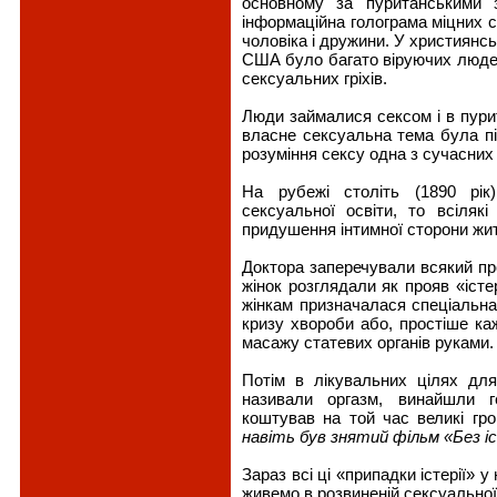
основному за пуританськими з
інформаційна голограма міцних с
чоловіка і дружини. У християнсь
США було багато віруючих людей
сексуальних гріхів.
Люди займалися сексом і в пурита
власне сексуальна тема була пі
розуміння сексу одна з сучасних 
На рубежі століть (1890 рік
сексуальної освіти, то всіляк
придушення інтимної сторони жи
Доктора заперечували всякий про
жінок розглядали як прояв «істер
жінкам призначалася спеціальна
кризу хвороби або, простіше ка
масажу статевих органів руками.
Потім в лікувальних цілях для 
називали оргазм, винайшли ге
коштував на той час великі гро
навіть був знятий фільм «Без і
Зараз всі ці «припадки істерії» у
живемо в розвиненій сексуальної