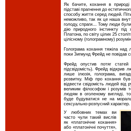
Як бачите, кохання в природі
підставі прагнення до естетичног
способу життя серед людей. Піти
неможливо, так як це наша внут
голоду, спраги… Тому люди були
дію природного інстинкту під 
Платона, по світу цілих 25 столі
цілісному (голограмному) розумін
Голограма кохання тяжіла над 
поки Зигмунд Фрейд не повідав св
Фрейд опустив потяг статей
підсвідомість). Фрейд відкрив л
лише ілюзія, голограма, вига
розвитку. Міф про кохання бу
відвести свідомість людей від ру
великим філософом і розумів т
людям в оголеному вигляді, то
буде будуватися не на морал
сексуально-розпусний характер.
У любовних темах ви
часто чули такий вислів
як «платонічне кохання»
або «платонічні почуття»,