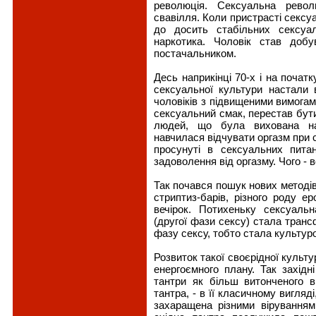
революція. Сексуальна револ
свавілля. Коли пристрасті сексу
до досить стабільних сексуа
наркотика. Чоловік став добу
постачальником.
Десь наприкінці 70-х і на початк
сексуальної культури настали 
чоловіків з підвищеними вимогами
сексуальний смак, перестав бут
людей, що була вихована на 
навчилася відчувати оргазм при 
просунуті в сексуальних пита
задоволення від оргазму. Чого - в
Так почався пошук нових методів 
стриптиз-барів, різного роду е
вечірок. Потихеньку сексуаль
(другої фази сексу) стала тран
фазу сексу, тобто стала культур
Розвиток такої своєрідної культу
енергоємного плану. Так західн
тантри як більш витонченого в
тантра, - в її класичному вигляд
захаращена різними віруванням