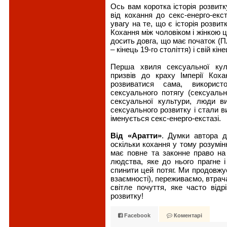
Ось вам коротка історія розвитк
від кохання до секс-енерго-екст
увагу на те, що є історія розвитк
Кохання між чоловіком і жінкою це
досить довга, що має початок (Пл
– кінець 19-го століття) і свій кін
Перша хвиля сексуальної куль
призвів до краху Імперії Кох
розвиватися сама, використ
сексуального потягу (сексуальн
сексуальної культури, люди в
сексуального розвитку і стали в
іменується секс-енерго-екстазі.
Від «Аратти»
. Думки автора до
оскільки кохання у тому розумін
має повне та законне право на 
людства, яке до нього прагне і 
спинити цей потяг. Ми продовжує
взаємності), переживаємо, втрач
світле почуття, яке часто відрі
розвитку!
Facebook
Коментарі