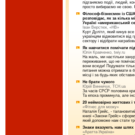
підганяємо події, людей, к
просто вибираємо не свою.
Філософ-бізнесмен із США
розповідає, як за кілька м
Україні «американський с
Іван Верстюк, «НВ»
Курт Дулітл, який кинув все 
українцям відмовитися від г
сектору і відібрати награбо
Як навчитися помічати пі
Юлія Кравченко, twiy.ru
На жаль, ми настільки занур
переживання, що не помічає
вони всюди! Подумати тільк
питання можна отримати в б
місці і за будь-яких обставин
Не брати чужого
Юрій Винничук, ТСН.ua
За часів СРСР половина кра
Та епоха проминула, але ін
20 неймовірно життєвих і 
«Фітнес для мозку»
Наталія Грейс, - талановитий
книзі «Закони Грейс» сформ
який допоможе нам стати т
Знаки вказують нам шлях
«Аратта-Україна»