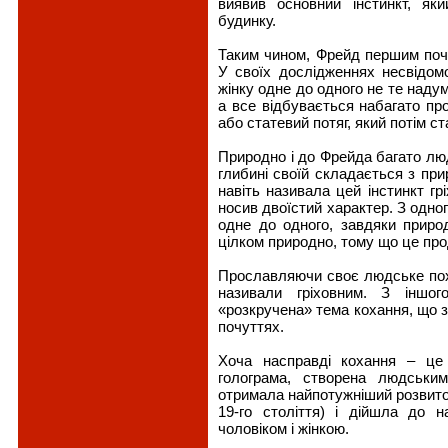
виявив основний інстинкт, як
будинку.
Таким чином, Фрейд першим поча
У своїх дослідженнях несвідомо
жінку одне до одного не те надум
а все відбувається набагато про
або статевий потяг, який потім с
Природно і до Фрейда багато лю
глибині своїй складається з при
навіть називала цей інстинкт г
носив двоїстий характер. З одно
одне до одного, завдяки приро
цілком природно, тому що це прод
Прославляючи своє людське пох
називали гріховним. З іншо
«розкручена» тема кохання, що 
почуттях.
Хоча насправді кохання – це 
голограма, створена людськи
отримала найпотужніший розвиток 
19-го століття) і дійшла до 
чоловіком і жінкою.