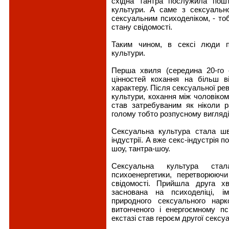
східна тантра послужила пош
культури. А саме з сексуальн
сексуальним психоделіком, - то
стану свідомості.
Таким чином, в сексі люди п
культури.
Перша хвиля (середина 20-го 
цінностей кохання на більш ві
характеру. Після сексуальної рев
культури, кохання між чоловіком
став затребуваним як ніколи 
голому тобто розпусному вигляді
Сексуальна культура стала шв
індустрії. А вже секс-індустрія 
шоу, тантра-шоу.
Сексуальна культура стал
психоенергетики, перетворююч
свідомості. Прийшла друга х
заснована на психоделіці, іме
природного сексуального нар
витонченого і енергоємному пси
екстазі став героєм другої сексуа