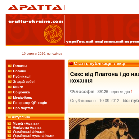
10 серпня 2026, понеділок
Статті, публікації, лекції
Головна
Новини
Секс від Платона і до на
Публікації
кохання
Згадай себе!
Книги
Філософія
89126
переглядів
Соціоніка
Медіа-банк
Всі пуб
Опубліковано - 10.09.2012 |
Генератор QR-кодів
Про портал
Актуально
Музей «Аратта»
Невідома Аратта
Українські фільми
Українські мультфільми