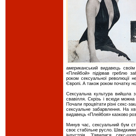
американський видавець свої
«Плейбой» підірвав греблю за
роком сексуальної революції не
Європі. А також роком початку нов
Сексуальна культура вийшла з 
свавілля. Скрізь і всюди можна 
Почали процвітати різні секс-зак
сексуальне забарвлення. На хви
видавець «Плейбоя» казково роз
Минув час, сексуальний бум ст
своє стабільне русло. Швидкими
індустрія. З’явилися секс-ш