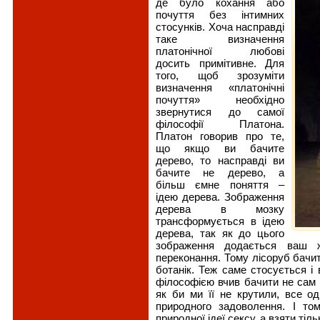
де було кохання або
почуття без інтимних
стосунків. Хоча насправді
таке визначення
платонічної любові
досить примітивне. Для
того, щоб зрозуміти
визначення «платонічні
почуття» необхідно
звернутися до самої
філософії Платона.
Платон говорив про те,
що якщо ви бачите
дерево, то насправді ви
бачите не дерево, а
більш ємне поняття –
ідею дерева. Зображення
дерева в мозку
трансформується в ідею
дерева, так як до цього
зображення додається ваш ж
переконання. Тому лісоруб бачит
ботанік. Теж саме стосується і
філософією вчив бачити не сам с
як би ми її не крутили, все од
природного задоволення. І то
природної ідеї сексу, а взяти тіл