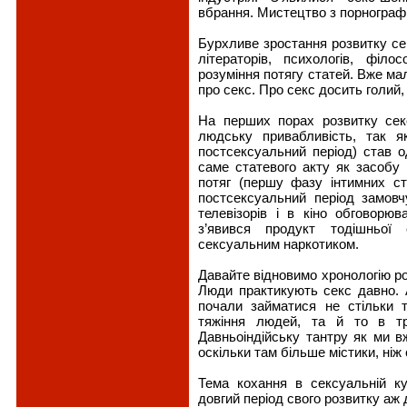
вбрання. Мистецтво з порнограф
Бурхливе зростання розвитку се
літераторів, психологів, фі
розуміння потягу статей. Вже мал
про секс. Про секс досить голий, 
На перших порах розвитку сек
людську привабливість, так як
постсексуальний період) став 
саме статевого акту як засобу
потяг (першу фазу інтимних ст
постсексуальний період замовч
телевізорів і в кіно обговорю
з’явився продукт тодішньої 
сексуальним наркотиком.
Давайте відновимо хронологію ро
Люди практикують секс давно. 
почали займатися не стільки 
тяжіння людей, та й то в тр
Давньоіндійську тантру як ми в
оскільки там більше містики, ніж 
Тема кохання в сексуальній к
довгий період свого розвитку аж 