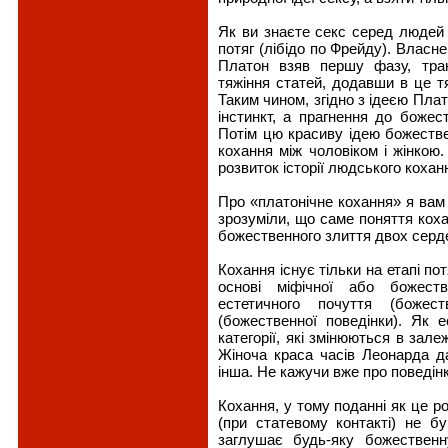
Як ви знаєте секс серед людей 
потяг (лібідо по Фрейду). Власне
Платон взяв першу фазу, тра
тяжіння статей, додавши в це т
Таким чином, згідно з ідеєю Плат
інстинкт, а прагнення до божес
Потім цю красиву ідею божестве
кохання між чоловіком і жінкою
розвиток історії людського кохан
Про «платонічне кохання» я вам 
зрозуміли, що саме поняття коха
божественного злиття двох серде
Кохання існує тільки на етапі по
основі міфічної або божеств
естетичного почуття (божест
(божественної поведінки). Як е
категорії, які змінюються в зале
Жіноча краса часів Леонарда да
інша. Не кажучи вже про поведінк
Кохання, у тому поданні як це ро
(при статевому контакті) не б
заглушає будь-яку божественн