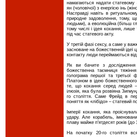
намагаються надати статевому а
ян (чоловічої) з енергією інь (жі
Насправді навіть в ритуальном
природне задоволення, тому, щ
людьми), а еволюційна (більш гл
тому числі і ідея кохання, лише
під час статевого акту.
У третій фазі сексу, а саме у ва
засноване на божественній ідеї ц
контакту люди переймаються від
Як ви бачите з дослідження 
божественна таємниця тяжіння
голограма першої та третьої 
Платоном в ідею божественного
те, що кохання серед людей –
ілюзія, яка була розвіяна Зигм
го століття. Саме Фрейд в пе
поняття як «лібідо» – статевий по
Імперії кохання, яка проіснува
удару. Але корабель, іменован
плаву майже п’ятдесят років (до 
На початку 20-го століття в