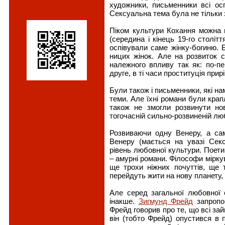
художники, письменники всі ос
Сексуальна тема була не тільки 
Піком культури Кохання можна 
(середина і кінець 19-го століт
оспівували саме жінку-богиню. Бу
ницих жінок. Але на розвиток 
належного впливу так як: по-пе
друге, в ті часи проституція при
Були також і письменники, які н
теми. Але їхні романи були крап
також не змогли розвинути но
тогочасній сильно-розвиненій люб
Розвиваючи одну Венеру, а са
Венеру (мається на увазі Сек
рівень любовної культури. Поети
– амурні романи. Філософи мірку
ще трохи ніжних почуттів, ще т
перейдуть жити на нову планету, 
Але серед загальної любовної 
інакше.
Зигмунд Фрейд
запропон
Фрейд говорив про те, що всі зай
він (тобто Фрейд) опустився в п