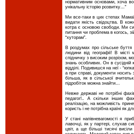
нормативним основами, хоча во
унікальну історію розвитку…”
Ми все-таки в цих степах Мамаї
видати якість свідоцтва. В кож
котра є основою свободи. Ми си
питання чи проблема в когось, зі
“хуторам”.
В роздумах про сільське буття
людини від географії! В місті
спідничку з високим розрізом, м
знань особливих. Он в сусідній 
відділі. Подивишся на неї - “юпка
а при справі, документи носить з
більша, як в сільської вчительк
підробіток можна знайти…
Невже державі не потрібні фахів
педагог!.. А скільки інших ф
реалізацію, на можливість прине
користь і не потрібна країні як д
У стані напівневагомості я при
лавочці, як у партері, слухав с
цвіт, а ще більші тисячі висіли
колихають. Медовий запах лип 