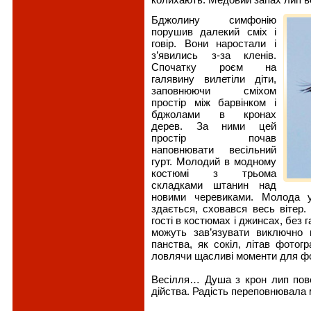
Бджолину симфонію
порушив далекий сміх і
говір. Вони наростали і
з’явились з-за кленів.
Спочатку роєм на
галявину вилетіли діти,
заповнюючи сміхом
простір між барвінком і
бджолами в кронах
дерев. За ними цей
простір почав
наповнювати весільний
гурт. Молодий в модному
костюмі з трьома
складками штанин над
новими черевиками. Молода у 
здається, сховався весь вітер. 
гості в костюмах і джинсах, без га
можуть зав’язувати виключно
панства, як сокіл, літав фотог
ловлячи щасливі моменти для ф
Весілля… Душа з крон лип пов
дійства. Радість переповнювала 