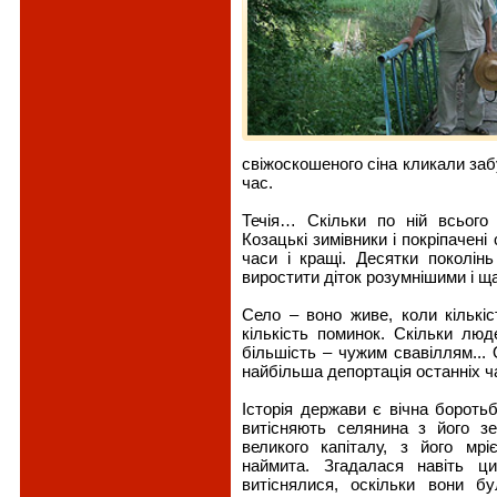
свіжоскошеного сіна кликали заб
час.
Течія… Скільки по ній всього 
Козацькі зимівники і покріпачені 
часи і кращі. Десятки поколін
виростити діток розумнішими і 
Село – воно живе, коли кількіс
кількість поминок. Скільки лю
більшість – чужим свавіллям... О
найбільша депортація останніх ча
Історія держави є вічна боротьб
витісняють селянина з його 
великого капіталу, з його мр
наймита. Згадалася навіть ц
витіснялися, оскільки вони 