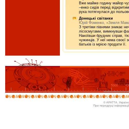
Вже майже годину майор чуж
–енко сидів перед відкритим
рука потягнулася до польово
Донецькі світанки
Юрій Фоменко, «Земля Мам
З третіми півнями зникає не
лісоcмугами, вимкнувши фар
Накоївши брудних справ, тік
чужинців. У неї нема своєї 
батьків із мрією продати її.
© АРАТТА. Україн
При передруці інформаці