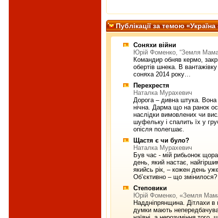
Публiкацiї за темою «Україна 
Соняхи війни
Юрій Фоменко, “Земля Мама
Командир обняв кермо, закр
обертів шнека. В вантажівк
соняха 2014 року…
Перехрестя
Наталка Мурахевич
Дорога – дивна штука. Вона
нічна. Дарма що на ранок ос
наслідки вимовлених чи вис
шуфельку і спалить їх у гру
опісля полегшає.
Щастя є чи було?
Наталка Мурахевич
Був час - мій рибьонок щор
день, який настає, найгірши
якийсь рік, – кожен день у
Об’єктивно – що змінилося? 
Степовики
Юрій Фоменко, «Земля Мам
Наддніпрянщина. Дітлахи в ні
думки мають непередбачувану
наївні, а нерозуміння того,