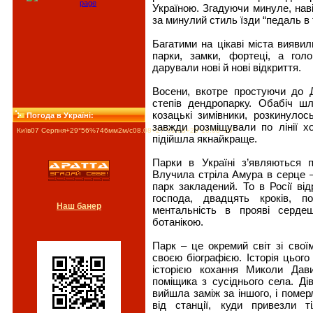
Україною. Згадуючи минуле, нав
за минулий стиль їзди “педаль в т
Багатими на цікаві міста виявил
парки, замки, фортеці, а гол
дарували нові й нові відкриття.
Восени, вкотре простуючи до Д
степів дендропарку. Обабіч ш
козацькі зимівники, розкинулос
Погода в Україні:
завжди розміщували по лінії х
Київ
07 Серпня
+29°
56
%
746
мм
2
м/c
08.08
+27°
09.08
+26°
10.08
+26°
підійшла якнайкраще.
Парки в Україні з’являються 
Влучила стріла Амура в серце 
парк закладений. То в Росії від
господа, двадцять кроків, п
Наш банер
ментальність в прояві серде
ботанікою.
Парк – це окремий світ зі свої
своєю біографією. Історія цього
історією кохання Миколи Дав
поміщика з сусіднього села. Д
вийшла заміж за іншого, і поме
від станції, куди привезли 