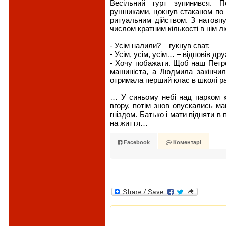
Весільний гурт зупинився. П
рушниками, цокнув стаканом по 
ритуальним дійством. З натовпу
числом кратним кількості в нім л
- Усім налили? – гукнув сват.
- Усім, усім, усім… – відповів д
- Хочу побажати. Щоб наш Петр
машиніста, а Людмила закінчил
отримала перший клас в школі рай
… У синьому небі над парком к
вгору, потім знов опускались м
гніздом. Батько і мати підняти в
на життя…
Facebook
Коментарі