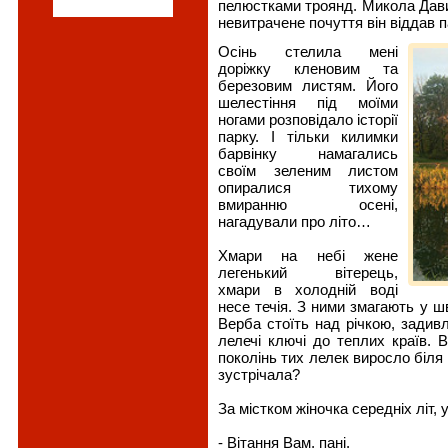
пелюстками троянд. Микола Давид
невитрачене почуття він віддав п
Осінь стелила мені
доріжку кленовим та
березовим листям. Його
шелестіння під моїми
ногами розповідало історії
парку. І тільки килимки
барвінку намагались
своїм зеленим листом
опиралися тихому
вмиранню осені,
нагадували про літо…
Хмари на небі жене
легенький вітерець,
хмари в холодній воді
несе течія. З ними змагають у ш
Верба стоїть над річкою, задив
лелечі ключі до теплих країв. 
поколінь тих лелек виросло біля 
зустрічала?
За містком жіночка середніх літ,
- Вітання Вам, пані.