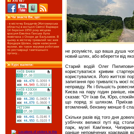
Хто ти?
Чи знаєте Ви, що:
- в містечку Бердичів (Житомирська
область) в костьолі Святої Варвари
14 березня 1850 року місцева
красуня Евеліна Ганська була
повінчана з Оноре де Бальзаком. В
цьому ж містечку тривалий час жив
Фредерік Шопен, окрім написання
музики, він також керував роботами
по реставрації тамтешнього
не розумієте, що ваша душа чог
органу...
новий шлях, або вберегти від яко
Курс валюти:
Старий водій Олег Пилипович
користуватися кривим старте
користувалися. Його життєві пор
запитання про тривалість моєї по
неправду. Як і більшість ровесни
Києва на пару годин раніше, ні
сказав: “От їхав би, Юро, спокійн
що поряд зі шляхом. Приїхав 
втомлений, бензину менше б сп
Скільки разів від того дня дове
узбіччях великої путі від стол
парк, музеї Кам’янки, Чигирин
раніше непомічених краєвидів в