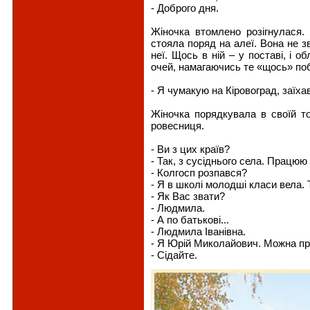
- Доброго дня.
Жіночка втомлено розігнулася.
стояла поряд на алеї. Вона не з
неї. Щось в ній – у поставі, і 
очей, намагаючись те «щось» по
- Я чумакую на Кіровоград, заїхав
Жіночка порядкувала в своїй т
ровесниця.
- Ви з цих країв?
- Так, з сусіднього села. Працюю 
- Колгосп розпався?
- Я в школі молодші класи вела.
- Як Вас звати?
- Людмила.
- А по батькові...
- Людмила Іванівна.
- Я Юрій Миколайович. Можна пр
- Сідайте.