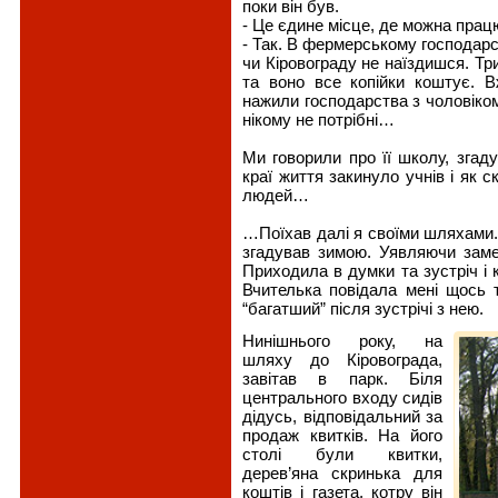
поки він був.
- Це єдине місце, де можна прац
- Так. В фермерському господарств
чи Кіровограду не наїздишся. Тр
та воно все копійки коштує. 
нажили господарства з чоловіком.
нікому не потрібні…
Ми говорили про її школу, згаду
краї життя закинуло учнів і як с
людей…
…Поїхав далі я своїми шляхами. Т
згадував зимою. Уявляючи замет
Приходила в думки та зустріч і 
Вчителька повідала мені щось 
“багатший” після зустрічі з нею.
Нинішнього року, на
шляху до Кіровограда,
завітав в парк. Біля
центрального входу сидів
дідусь, відповідальний за
продаж квитків. На його
столі були квитки,
дерев’яна скринька для
коштів і газета, котру він