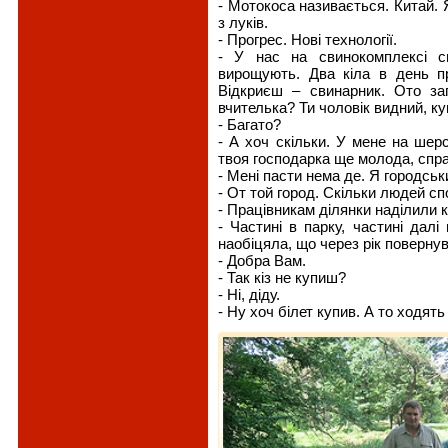
- Мотокоса називається. Китай. Я
з луків.
- Прогрес. Нові технології.
- У нас на свинокомплексі св
вирощують. Два кіла в день п
Відкриєш – свинарник. Ото з
вчителька? Ти чоловік видний, куп
- Багато?
- А хоч скільки. У мене на шер
твоя господарка ще молода, спр
- Мені пасти нема де. Я городськ
- От той город. Скільки людей спо
- Працівникам ділянки наділили к
- Частині в парку, частині дал
наобіцяла, що через рік повернув
- Добра Вам.
- Так кіз не купиш?
- Ні, діду.
- Ну хоч білет купив. А то ходят