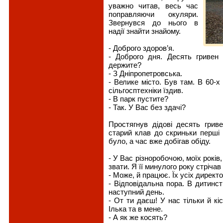
уважно читав, весь час
поправляючи окуляри.
Звернувся до нього в
надії знайти знайому.
- Доброго здоров’я.
- Доброго дня. Десять гривен
держите?
- З Дніпропетровська.
- Велике місто. Був там. В 60-х
сільгосптехніки їздив.
- В парк пустите?
- Так. У Вас без здачі?
Простягнув дідові десять гриве
старий клав до скриньки перші 
було, а час вже добігав обіду.
- У Вас різноробочою, моїх рок
звати. Я її минулого року стрічав 
- Може, й працює. Їх усіх директо
- Відповідальна пора. В дитинс
наступний день.
- От ти даєш! У нас тільки й кі
Ілька та в мене.
- А як же косять?