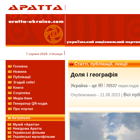
7 серпня 2026, п`ятниця
Статті, публікації, лекції
Головна
Новини
Доля і географія
Публікації
Згадай себе!
Україна - це Я!
70537
переглядів
Книги
Соціоніка
Всі пуб
Опубліковано - 21.08.2013 |
Медіа-банк
Генератор QR-кодів
Про портал
Актуально
Музей «Аратта»
Невідома Аратта
Українські фільми
Українські мультфільми