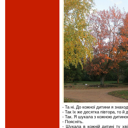
- Та ні. До кожної дитини я знаход
- Так їх же десятка півтора, то й 
- Так. Я шукала з кожною дитино
- Поясніть.
- Шукала в кожній дитині ту хві