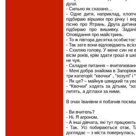
душі.
- Сильно як сказано…
- Одне дитя, наприклад, хлоп
підбираю віршики про річку і ве
пісню про Ятрань. Друга дитина
підбираю про вишивку. Задач
Оповідання про майстринь.
- То ж півтора десятка особисто
- Так зате вони відповідають всі
- Схиляю голову. У мене син не в
вісім років, крім здати гроші в ш
не чув.
- Складне питання – вчителюван
- Мені добра знайома в Запоріжж
три категорії: “квочки” , “зозулі” і 
- Як це? – майнув швидкий та ув
- “Квочки” ходять за дітьми, “з
летять, а дітлахи за ними.
В очах Іванівни я побачив посміш
- Ви вчитель?
- Ні. Я агроном.
- А інші дівчата, які тут працюють
- Так. Усі побираються отак. 
доглядає – з міста повернулась,