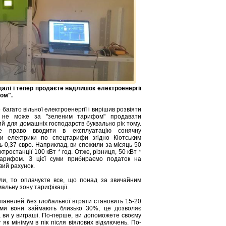
далі і тепер продаєте надлишок електроенергії
ом".
 багато вільної електроенергії і вирішив розвіяти
 не може за "зеленим тарифом" продавати
й для домашніх господарств буквально рік тому.
е право вводити в експлуатацію сонячну
и електрики по спецтарифи згідно Кіотським
ь 0,37 євро. Наприклад, ви спожили за місяць 50
тростанції 100 кВт * год. Отже, різниця, 50 кВт *
тарифом. З цієї суми прибираємо податок на
вий рахунок.
ли, то оплачуєте все, що понад за звичайним
альну зону тарифікації.
 панелей без глобальної втрати становить 15-20
теми вони займають близько 30%, це дозволяє
, ви у виграші. По-перше, ви допоможете своєму
к мінімум в пік після віялових відключень. По-