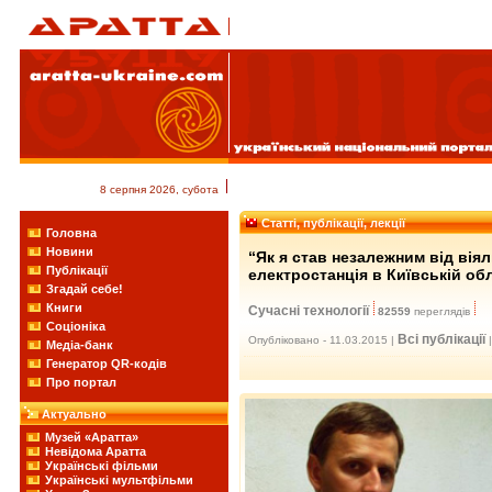
8 серпня 2026, субота
Статті, публікації, лекції
Головна
Новини
“Як я став незалежним від вія
Публікації
електростанція в Київській об
Згадай себе!
Книги
Сучасні технології
82559
переглядів
Соціоніка
Всі публікації
Опубліковано - 11.03.2015 |
Медіа-банк
Генератор QR-кодів
Про портал
Актуально
Музей «Аратта»
Невідома Аратта
Українські фільми
Українські мультфільми