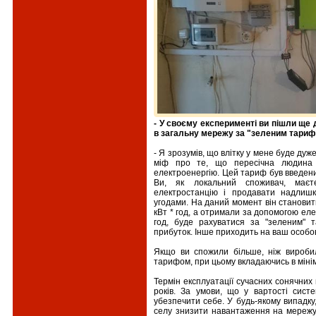
- У своєму експерименті ви пішли ще 
в загальну мережу за "зеленим тариф
- Я зрозумів, що влітку у мене буде дуже
міф про те, що пересічна людина
електроенергію. Цей тариф був введени
Ви, як локальний споживач, маєт
електростанцію і продавати надлишк
угодами. На даний момент він становит
кВт * год, а отримали за допомогою елек
год, буде рахуватися за "зеленим" 
прибуток. Інше приходить на ваш особо
Якщо ви спожили більше, ніж вироби
тарифом, при цьому вкладаючись в мінім
Термін експлуатації сучасних сонячних
років. За умови, що у вартості сис
убезпечити себе. У будь-якому випадку
селу знизити навантаження на мережу я