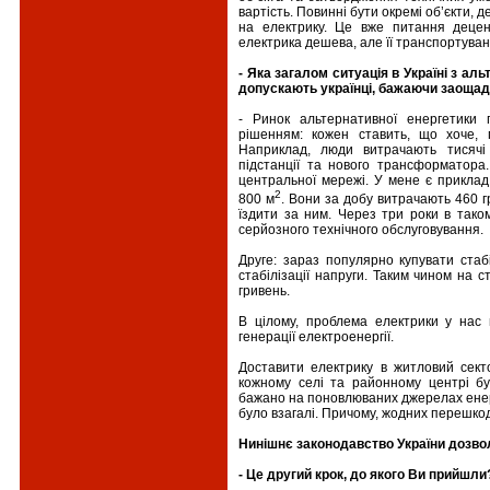
вартість. Повинні бути окремі об’єкти,
на електрику. Це вже питання децен
електрика дешева, але її транспортуван
- Яка загалом ситуація в Україні з ал
допускають українці, бажаючи заощад
- Ринок альтернативної енергетики 
рішенням: кожен ставить, що хоче, 
Наприклад, люди витрачають тисячі
підстанції та нового трансформатора.
центральної мережі. У мене є прикла
2
800 м
. Вони за добу витрачають 460 гр
їздити за ним. Через три роки в тако
серйозного технічного обслуговування.
Друге: зараз популярно купувати стаб
стабілізації напруги. Таким чином на 
гривень.
В цілому, проблема електрики у нас 
генерації електроенергії.
Доставити електрику в житловий сект
кожному селі та районному центрі б
бажано на поновлюваних джерелах енерг
було взагалі. Причому, жодних перешкод
Нинішнє законодавство України дозво
- Це другий крок, до якого Ви прийшли