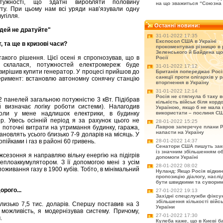
отужності, що здатні виробляти половину
на що зважиться “Союзна 
ту. При цьому нам всі уряди нав’язували одну
вугілля.
Останні новини:
юдей не дратуйте"
31-01-2022 17:35
Експосол США в Україні
, та ще в кризові часи?
прокоментував різницю в 
Зеленського й Байдена що
акого рішення. Цієї осені я спрогнозував, що в
Росії
о склалася, потужностей електромереж буде
31-01-2022 17:12
вирішив купити генератор. У процесі прийшов до
Британія попереджає Рос
санкції проти олігархів у р
перимент: встановлю автономну сонячну станцію
вторгнення в Україну
31-01-2022 12:14
Росія не стягнула б таку 
2 панелей загальною потужністю 3 кВт. Підібрав
кількість військ біля корд
й визначає логіку роботи системи). Налагодив
Україною, якщо б не мала 
 коли у мене надлишок електрики, в будинку
використати – послиня С
. Увесь осінній період я за рахунок цього не
28-01-2022 15:25
- поточні витрати на утримання будинку, гаража,
Лавров заперечує плани Р
напасти на Україну
тановлять усього близько 7-9 доларів на місяць. У
опійками і газ в районі 60 гривень.
28-01-2022 14:37
Сенатори США пишуть зак
із значним збільшенням о
іжсезоння я направляю вільну енергію на підігрів
допомоги Україні
теплоаккумулятором. З її допомогою мені з усім
28-01-2022 08:02
оживання газу в 1900 кубів. Тобто, в мінімальний
Нуланд: Якщо Росія відки
пропозицію діалогу, насл
бути швидкими та сувори
орого...
27-01-2022 19:13
Західні спецслужби фіксу
збільшення кількості війс
близько 7,5 тис. доларів. Спершу поставив на 3
України
я можливість, я модернізував систему. Причому,
27-01-2022 17:30
.
Кулеба каже, що в Києві б