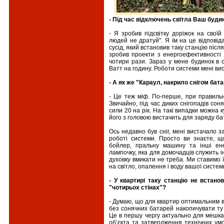
- Під час відключень світла Ваш будин
- Я зробив підсвітку доріжок на своїй 
людей не дратуй". Я їм на це відповіда
сусід, який встановив таку станцію після 
зробив проекти з енергоефективності
чотири рази. Зараз у мене будинок в 
Ватт на годину. Роботи системи мені вист
- А як же "Караул, накрило снігом бат
- Це теж міф. По-перше, при правильн
Звичайно, під час диких снігопадів сон
сили 20 на рік. На такі випадки можна 
його з головою вистачить для заряду ба
Ось недавно був сніг, мені вистачало 
роботі системи. Просто ви знаєте, що
бойлер, пральну машину та інші ене
лампочку, яка для домочадців служить і
духовку вмикати не треба. Ми ставимо ї
на світло, опалення і воду вашої систем
- У квартирі таку станцію не встан
"чотирьох стінах"?
- Думаю, що для квартир оптимальним в
без сонячних батарей накопичувати ту 
Це в першу чергу актуально для мешка
об’єкта та затвердження технічних ум