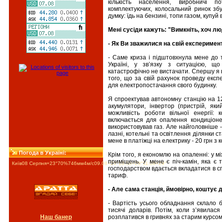
кількість населення, виробничі п
комплектуючих, колосальний ринок збу
думку: їдь на бензині, топи газом, купуй 
Мені сусіди кажуть: "Вимкніть, хоч л
- Як Ви зважилися на свій експеримент
- Саме криза і підштовхнула мене до т
Україні, у зв’язку з ситуацією, щ
катастрофічно не вистачати. Спершу я 
того, що за свій рахунок проведу екс
для електропостачання свого будинку.
Я спроектував автономну станцію на 1
акумулятори, інвертор (пристрій, яки
можливість роботи вільної енергії:
включається для опалення кондиціонер
використовував газ. Але найголовніше 
лазні, котельні та освітлення ділянки с
мене в платіжці на електрику - 20 грн з к
Погода в Україні:
Крім того, я економлю на опаленні: у м
приміщень. У мене є піч-камін, яка є 
Київ
08 Серпня
+23°
70
%
746
мм
4
м/c
09.08
+26°
10.08
+28°
11.08
+29°
господарством вдається вкладатися в сп
тариф.
- Але сама станція, ймовірно, коштує д
- Вартість усього обладнання склало 
тисячі доларів. Потім, коли з’явилас
розплатився в гривнях за старим курсом
Наш банер