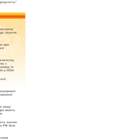
рішучість”
риториці
до загрози
ію про
азі
величезну
ону з
наміру їх
ША в ООН
осії
онопроект
боронної
не нашу
ідки мають
ми
ють значне
ьк РФ біля
ачили