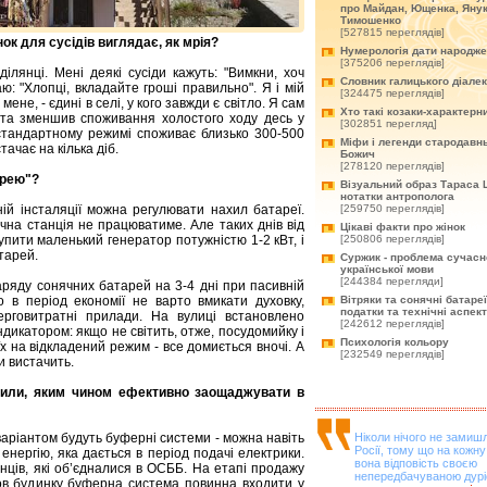
про Майдан, Ющенка, Янук
Тимошенко
[527815 переглядів]
ок для сусідів виглядає, як мрія?
Нумерологія дати народж
[375206 переглядів]
ділянці. Мені деякі сусіди кажуть: "Вимкни, хоч
Словник галицького діале
ю: "Хлопці, вкладайте гроші правильно". Я і мій
[324475 переглядів]
мене, - єдині в селі, у кого завжди є світло. Я сам
Хто такі козаки-характерн
 та зменшив споживання холостого ходу десь у
[302851 перегляд]
стандартному режимі споживає близько 300-500
Міфи і легенди стародавнь
ачає на кілька діб.
Божич
[278120 переглядів]
арею"?
Візуальний образ Тараса 
нотатки антрополога
ій інсталяції можна регулювати нахил батареї.
[259750 переглядів]
ячна станція не працюватиме. Але таких днів від
Цікаві факти про жінок
купити маленький генератор потужністю 1-2 кВт, і
[250806 переглядів]
тарей.
Суржик - проблема сучасн
української мови
[244384 перегляди]
заряду сонячних батарей на 3-4 дні при пасивній
 в період економії не варто вмикати духовку,
Вітряки та сонячні батареї
податки та технічні аспек
рговитратні прилади. На вулиці встановлено
[242612 переглядів]
ндикатором: якщо не світить, отже, посудомийку і
Психологія кольору
х на відкладений режим - все домиється вночі. А
[232549 переглядів]
и вистачить.
овили, яким чином ефективно заощаджувати в
аріантом будуть буферні системи - можна навіть
Ніколи нічого не замиш
Росії, тому що на кожну
енергію, яка дається в період подачі електрики.
вона відповість своєю
нців, які об’єдналися в ОСББ. На етапі продажу
непередбачуваною дурі
ов будинку буферна система повинна входити у