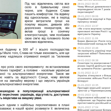
Під час відключень світла все
28-01-2022 08:35
Чому Мінські домовленост
село в буквальному сенсі
впроваджені після 7 років 
чорне, але будинок Слави
переговорів?
пашить комфортом. На відміну
26-01-2022 09:06
від односельчан, які в період
Сприйняття корупції в Укра
кризи витратили гроші на
прогресу немає
покупку машин, диванів або
25-01-2022 13:37
дорогезних генераторів, він
«Не стати жертвою супер
вклав гроші в сонячну
приховані мотиви Росії і 
врятувати Україну
електростанцію, чим позбавив
свою сім’ю від головного болю
25-01-2022 11:09
Борис Джонсон: Росія гот
віялових відключень.
блискавичний напад на Ки
25-01-2022 10:46
2
ння будинку в 300 м
і всього господарства
Чи панікують українці пер
ь! Мало того, Слава не тільки економить, але ще
загрозою війни? Пояснюю
режу надлишок отриманої енергії за "зеленим
психологи
24-01-2022 08:38
Сенатори та конгресмени 
різних партій діляться про
 про успіх свого експерименту: як встановлював
як зупинити Росію і допом
ених тарифів", а головне - наскільки українські
21-01-2022 11:17
аної та альтернативної енергетики. Також ми
Україна зіткнулася з біль
є навіть за відсутності Сонця, чому віялові
оточенням: війська Росії 
ня на звичайну мережу і що змусить українців
Білорусі
 альтернативної енергетики.
21-01-2022 10:35
Протидія морській загрозі 
зростає у Чорноморському
ешкодою в популяризації альтернативної
ї пересічних українців, відсутність доступних
20-01-2022 12:11
Підготовлені військові та
ь ініціативи на вищому рівні.
озброєння: що Україна мо
протиставити російській а
ться одним з найбільш перспективних в плані
19-01-2022 17:04
заважає в нашій країні розвивати її: величезна
Військові навчання Білорус