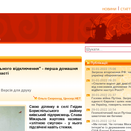
НОВИНИ
СТАТТ
Публікації:
льного відключення” - перша домашня
31-01-2022 15:06
Загроза вторгнення РФ: чи
ласті
українці оборонятися
31-01-2022 09:20
«Спалити вщент дві дивізії
від союзників допоможе Ук
Версія для друку
відбити наступ Росії?
|
30-01-2022 21:37
Газова війна Путіна. Загр
Ольга Скороход, Цензор.НЕТ
єдності Європи і шлях нов
на Україну, говорять експ
Свою ділянку в селі Гнідин
29-01-2022 10:54
Бориспільського району
Геополітичний пазл Путіна
київський підприємець Слава
шматочки ми бачимо
Міжарьов жартома називає
28-01-2022 12:54
«злітною смугою» - у нього
«Ми готові. Чи готова Мос
підсвічені навіть стежки.
інтерв’ю із державним се
США Ентоні Блінкеном