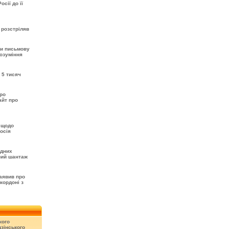
сії до її
 розстріляв
ти письмову
розуміння
 5 тисяч
про
айт про
 щодо
осія
одних
вий шантаж
аявив про
кордоні з
кого
зінського