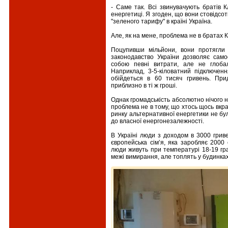
- Саме так. Всі звинувачують братів 
енергетиці. Я згоден, що вони стовідсот
"зеленого тарифу" в країні Україна.
Але, як на мене, проблема не в братах 
Поцупивши мільйони, вони протягли
законодавство України дозволяє само
собою певні витрати, але не глобал
Наприклад, 3-5-кіловатний підключенн
обійдеться в 60 тисяч гривень. При
приблизно в ті ж гроші.
Однак громадськість абсолютно нічого 
проблема не в тому, що хтось щось вкрав
ринку альтернативної енергетики не б
до власної енергонезалежності.
В Україні люди з доходом в 3000 грив
європейська сім’я, яка заробляє 2000
люди живуть при температурі 18-19 гра
межі вимирання, але топлять у будинках 