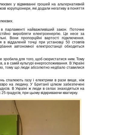
Клюєвих у відмиванні грошей на альтернативній
кові корупціонери, які додали негативу в поняття
Клюєвих.
 в парламенті найважливіший закон. Поточне
стійно виробляти електроенергію. Це несе за
ьні. Вони пропорційні вартості підключення.
я в віддаленій точці при установці 50 стовпів
дбання автономної електростанції обходиться
не зробила для того, щоб скористатися ним. Тому
, а в самій культурі енергоспоживання. В Україні
уло, тому що люди абсолютно недбало ставилися
ень спалюють газу і електрики в рази вище, ніж
 євро на людину. У Британії цілком забезпечені
дусів. В Україні ж люди в селах знаходяться на
25 градусів, при цьому відкриваючи кватирку.