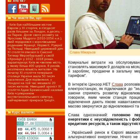
Хто ти?
Чи знаєте Ви, що:
- Київ був найбільшим містом
Європи у ХІ сторіччі, в п’ятдесят
разів більшим за Лондон, в десять –
за Париж. Досяг свого розквіту за
Ярослава Мудрого (1010-1054 н.е.),
який поріднився з королівськими
родинами Франції, Норвегії, Румунії
та Польщі. Німецький церковний діяч
Слава Міжарьов
XІ століття єпископ із Саксонії
Титмар Мерзебурзький у своїй
«Хроніці» у 1012 - 1018 роках,
Комунальні витрати на обслуговува
характеризує Київ як «велике місто,
у якому більш 400 церков, 8 ринків,
становлять максимум 9 доларів на місяц
незліченна кількість жителів». На
й заробляє, продаючи в загальну ме
початку ХІ століття теперішня
тарифом".
столиця України мала 50 тисяч
населення. Для порівняння, у
Лондоні на той час мешкало 20
В інтерв’ю Цензор.НЕТ
Слава
розповів
тисяч жителів. Німецький хроніст XІ
електростанцію, як підключався до "зел
століття Адам Бременський називав
закони сприяють розвитку відновлюв
Київ «суперником
костянтинопільського скіпетра,
говорили, яким чином станція працю
найчарівнішої прикраси Греції».
відключення дають пікове навантажен
масово звернутися до відновлюваної та
Курс валюти:
Слава однозначний:
головною пер
енергетики є неусвідомленість і фобі
кредитних ресурсів, а також відсутніст
- Український ринок в Європі вважає
альтернативної енергетики. Нічого не 