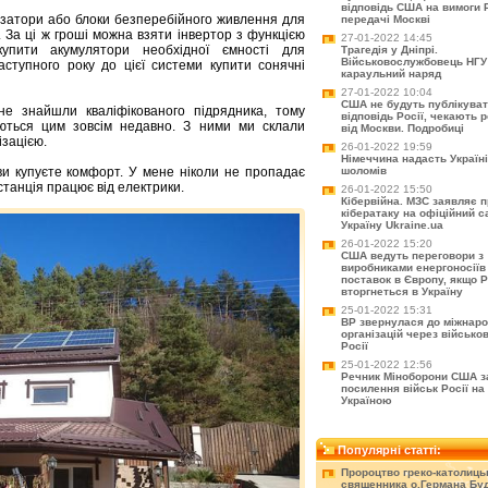
відповідь США на вимоги Ро
лізатори або блоки безперебійного живлення для
передачі Москві
. За ці ж гроші можна взяти інвертор з функцією
27-01-2022 14:45
купити акумулятори необхідної ємності для
Трагедія у Дніпрі.
Військовослужбовець НГУ
ступного року до цієї системи купити сонячні
караульний наряд
27-01-2022 10:04
США не будуть публікува
е знайшли кваліфікованого підрядника, тому
відповідь Росії, чекають 
аються цим зовсім недавно. З ними ми склали
від Москви. Подробиці
зацією.
26-01-2022 19:59
Німеччина надасть Україні
 ви купуєте комфорт. У мене ніколи не пропадає
шоломів
станція працює від електрики.
26-01-2022 15:50
Кібервійна. МЗС заявляє 
кібератаку на офіційний с
Україну Ukraine.ua
26-01-2022 15:20
США ведуть переговори з
виробниками енергоносіїв
поставок в Європу, якщо Р
вторгнеться в Україну
25-01-2022 15:31
ВР звернулася до міжнар
організацій через військо
Росії
25-01-2022 12:56
Речник Міноборони США з
посилення військ Росії на 
Україною
Популярні статті:
Пророцтво греко-католиць
священника о.Германа Буд