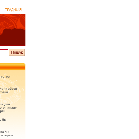
І
ТРАДИЦІЯ
 готові
»: як зброя
раїні
оза для
ого нападу
ерти
. Які
ква?»:
кретарем