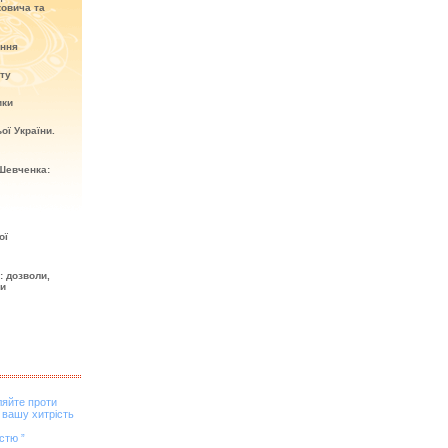
овича та
ення
кту
ики
ої України.
Шевченка:
ої
: дозволи,
ти
ляйте проти
 вашу хитрість
стю ”