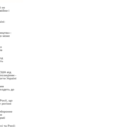
і не
війни і
їні:
ництва»:
що може
ує
їв
ед
ть
США від
позиціями -
огти Україні
шим
входять до
Росії, що
 регіоні
 оборонне
же
рмії
і та Росії: