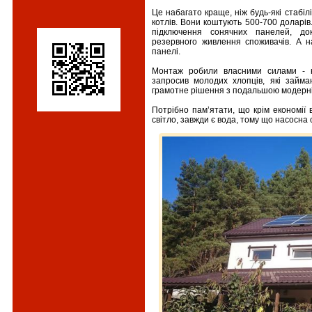
Це набагато краще, ніж будь-які стабі
котлів. Вони коштують 500-700 доларів
підключення сонячних панелей, до
резервного живлення споживачів. А на
панелі.
Монтаж робили власними силами - н
запросив молодих хлопців, які займ
грамотне рішення з подальшою модерні
Потрібно пам’ятати, що крім економії
світло, завжди є вода, тому що насосна 