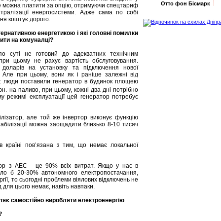
Отто фон Бісмарк
 де можна платити за опцію, отримуючи спецтариф
тралізації енергосистеми. Адже сама по собі
ня коштує дорого.
ьтернативною енергетикою і які головні помилки
ити на комуналці?
по суті не готовий до адекватних технічним
при цьому не рахує вартість обслуговування.
 доларів на установку та підключення нової
 Але при цьому, вони як і раніше залежні від
д: люди поставили генератор в будинок площею
н. на паливо, при цьому, кожні два дні потрібно
му режимі експлуатації цей генератор потребує
ілізатор, але той же інвертор виконує функцію
стабілізації можна заощадити близько 8-10 тисяч
в країні пов’язана з тим, що немає локальної
ор з АЕС - це 90% всіх витрат. Якщо у нас в
уло б 20-30% автономного електропостачання,
ії, то сьогодні проблеми віялових відключень не
 для цього немає, навіть навпаки.
ляє самостійно виробляти електроенергію
?