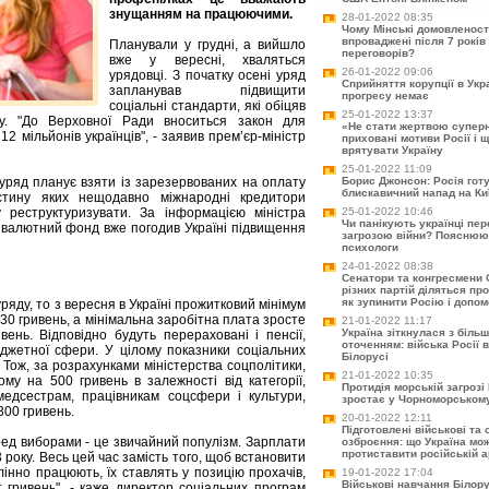
знущанням на працюючими.
28-01-2022 08:35
Чому Мінські домовленост
впроваджені після 7 років 
Планували у грудні, а вийшло
переговорів?
вже у вересні, хваляться
26-01-2022 09:06
урядовці. З початку осені уряд
Сприйняття корупції в Укра
запланував підвищити
прогресу немає
соціальні стандарти, які обіцяв
25-01-2022 13:37
ку. "До Верховної Ради вноситься закон для
«Не стати жертвою супер
2 мільйонів українців", - заявив прем’єр-міністр
приховані мотиви Росії і 
врятувати Україну
25-01-2022 11:09
 уряд планує взяти із зарезервованих на оплату
Борис Джонсон: Росія гот
блискавичний напад на Ки
астину яких нещодавно міжнародні кредитори
 реструктуризувати. За інформацією міністра
25-01-2022 10:46
Чи панікують українці пер
 валютний фонд вже погодив Україні підвищення
загрозою війни? Пояснюю
психологи
24-01-2022 08:38
Сенатори та конгресмени 
різних партій діляться про
як зупинити Росію і допом
ряду, то з вересня в Україні прожитковий мінімум
330 гривень, а мінімальна заробітна плата зросте
21-01-2022 11:17
Україна зіткнулася з біль
ень. Відповідно будуть перераховані і пенсії,
оточенням: війська Росії 
джетної сфери. У цілому показники соціальних
Білорусі
. Тож, за розрахунками міністерства соцполітики,
21-01-2022 10:35
му на 500 гривень в залежності від категорії,
Протидія морській загрозі 
медсестрам, працівникам соцсфери і культури,
зростає у Чорноморському
300 гривень.
20-01-2022 12:11
Підготовлені військові та
ред виборами - це звичайний популізм. Зарплати
озброєння: що Україна мо
протиставити російській а
року. Весь цей час замість того, щоб встановити
лінно працюють, їх ставлять у позицію прохачів,
19-01-2022 17:04
Військові навчання Білорус
т гривень", - каже директор соціальних програм