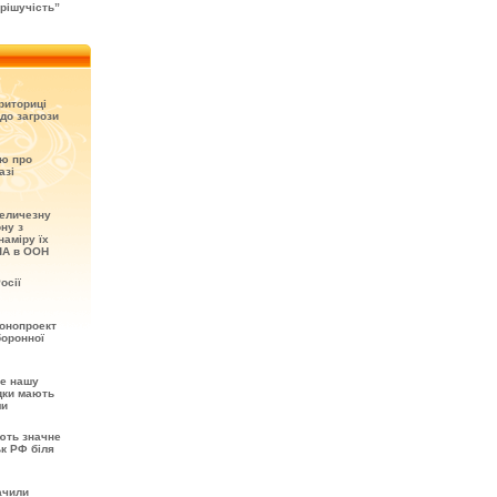
рішучість”
риториці
до загрози
ію про
азі
величезну
ону з
наміру їх
ША в ООН
осії
онопроект
боронної
не нашу
ідки мають
ми
ють значне
ьк РФ біля
ачили