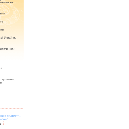
овича та
ення
кту
ики
ої України.
Шевченка:
ої
: дозволи,
ти
о нею правлять
рібна”
й