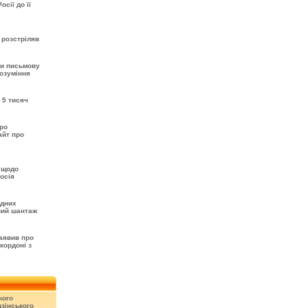
сії до її
 розстріляв
ти письмову
розуміння
 5 тисяч
про
айт про
 щодо
осія
одних
вий шантаж
аявив про
кордоні з
кого
зінського