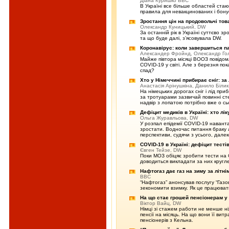
Діана Куришко BBC
В Україні все більше областей ста
правила для невакцинованих і бону
Зростання цін на продовольчі това
Олександр Куницький, DW
За останній рік в Україні суттєво з
та що буде далі, з’ясовувала DW.
Коронавірус: коли завершиться п
Александер Фройнд, Олександр Го
Майже півтора місяці ВООЗ повідомл
COVID-19 у світі. Але з березня пок
спад?
Хто у Німеччині прибирає сніг: з
Анастасія Арінушкіна, Данило Біли
На німецьких дорогах сніг і лід пр
за тротуарами зазвичай повинні ст
надвір з лопатою потрібно вже о сь
Дефіцит медиків в Україні: хто л
Ольга Журавльова, DW
У розпал епідемії COVID-19 наванта
зростати. Водночас питання браку лі
перспективи, судячи з усього, дале
COVID-19 в Україні: дефіцит тестів
Євген Тейзе, DW
Поки МОЗ обіцяє зробити тести на 
доводиться викладати за них кругле
Нафтогаз дає газ на зиму за літні
BBC
“Нафтогаз” анонсував послугу “Газо
зекономити взимку. Як це працювати
На що стає грошей пенсіонерам у
Віктор Вайц, DW
Німці зі стажем работи не менше н
пенсії на місяць. На що вони її вит
пенсіонерів з Кельна.