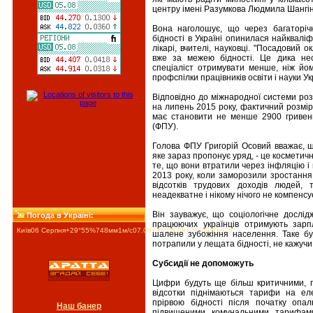
центру імені Разумкова Людмила Шангін
Вона наголошує, що через багаторіч
бідності в Україні опинилася найкваліф
лікарі, вчителі, науковці. "Посадовий 
вже за межею бідності. Це дика нес
спеціаліст отримувати менше, ніж йом
профспілки працівників освіти і науки Ук
Відповідно до міжнародної системи роз
на липень 2015 року, фактичний розмі
має становити не менше 2900 гривень
(ФПУ).
Голова ФПУ Григорій Осовий вважає, щ
яке зараз пропонує уряд, - це косметич
те, що вони втратили через інфляцію і 
2013 року, коли заморозили зростання
відсотків трудових доходів людей,
неадекватне і нікому нічого не компенсу
Він зауважує, що соціологічне дослі
Погода в Україні:
працюючих українців отримують зарп
Київ
06 Серпня
+29°
55
%
748
мм
1
м/c
07.08
+35°
08.08
+26°
09.08
+26°
шалене зубожіння населення. Таке бул
потрапили у лещата бідності, не кажучи 
Субсидії не допоможуть
Цифри будуть ще більш критичними, п
відсотки піднімаються тарифи на ел
прірвою бідності після початку опал
Наш банер
підвищеними комунальними тарифами