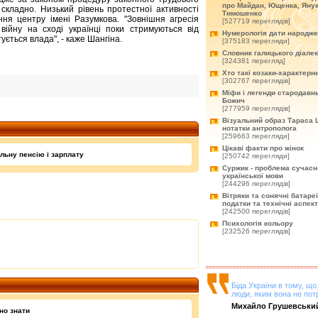
про Майдан, Ющенка, Янук
 складно. Низький рівень протестної активності
Тимошенко
ення центру імені Разумкова. "Зовнішня агресія
[527719 переглядів]
 війну на сході українці поки стримуються від
Нумерологія дати народж
ується влада", - каже Шангіна.
[375183 перегляди]
Словник галицького діале
[324381 перегляд]
Хто такі козаки-характерн
[302767 переглядів]
Міфи і легенди стародавнь
Божич
[277959 переглядів]
Візуальний образ Тараса 
нотатки антрополога
[259663 перегляди]
Цікаві факти про жінок
льну пенсію і зарплату
[250742 перегляди]
Суржик - проблема сучасн
української мови
[244296 переглядів]
Вітряки та сонячні батареї
податки та технічні аспек
[242500 переглядів]
Психологія кольору
[232526 переглядів]
Біда України в тому, щ
люди, яким вона не пот
Михайло Грушевськи
но знати