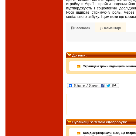
страйку в Україні пройти надзвичайно
підтверджують і соціологічні дослідж
Росії відіграє стримуючу роль. Через
соціального вибуху. І цим поки що корист
Facebook
Коментарі
До теми:
Українцям трохи підвищили мініма
Публiкацiї за темою «Добробут»:
Ковід-сертифікати. Все, що потріб