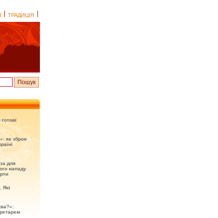
І
ТРАДИЦІЯ
 готові
»: як зброя
раїні
оза для
ого нападу
ерти
. Які
ква?»:
кретарем