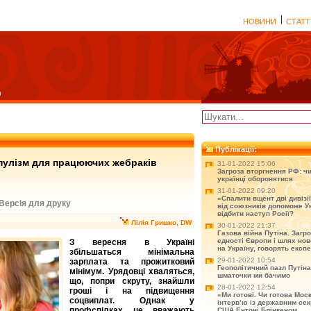
НОВИНИ
СТАТТ
Публікації:
пулізм для працюючих жебраків
31-01-2022 15:06
Загроза вторгнення РФ: чи
українці оборонятися
31-01-2022 09:20
«Спалити вщент дві дивізії
Версія для друку
від союзників допоможе Ук
відбити наступ Росії?
Лілія Гришко, DW
30-01-2022 21:37
Газова війна Путіна. Загр
єдності Європи і шлях нов
З вересня в Україні
на Україну, говорять експ
збільшаться мінімальна
29-01-2022 10:54
зарплата та прожитковий
Геополітичний пазл Путіна
мінімум. Урядовці хваляться,
шматочки ми бачимо
що, попри скруту, знайшли
28-01-2022 12:54
гроші і на підвищення
«Ми готові. Чи готова Мос
соцвиплат. Однак у
інтерв’ю із державним се
профспілках це вважають
США Ентоні Блінкеном