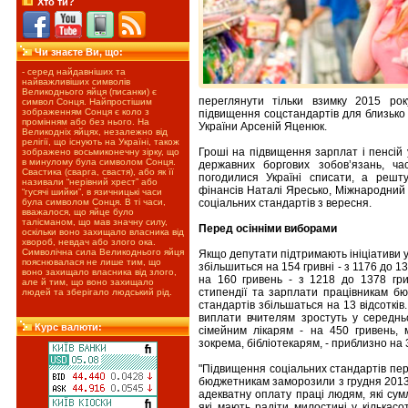
Хто ти?
Чи знаєте Ви, що:
- серед найдавніших та
найважливіших символів
Великоднього яйця (писанки) є
переглянути тільки взимку 2015 ро
символ Сонця. Найпростішим
зображенням Сонця є коло з
підвищення соцстандартів для близько 1
промінням або без нього. На
України Арсеній Яценюк.
Великодніх яйцях, незалежно від
релігії, що існують на Україні, також
Гроші на підвищення зарплат і пенсій
зображено восьмиконечну зірку, що
в минулому була символом Сонця.
державних боргових зобов’язань, ч
Свастика (сварга, свастя), або як її
погодилися Україні списати, а решту
називали “нерівний хрест” або
фінансів Наталі Яресько, Міжнародний
“гусячі шийки”, в язичницькі часи
соціальних стандартів з вересня.
була символом Сонця. В ті часи,
вважалося, що яйце було
талісманом, що мав значну силу,
Перед осінніми виборами
оскільки воно захищало власника від
хвороб, невдач або злого ока.
Символічна сила Великоднього яйця
Якщо депутати підтримають ініціативи у
пояснювалася не лише тим, що
збільшиться на 154 гривні - з 1176 до 1
воно захищало власника від злого,
на 160 гривень - з 1218 до 1378 грив
але й тим, що воно захищало
стипендії та зарплати працівникам бю
людей та зберігало людський рід.
стандартів збільшаться на 13 відсотків
виплати вчителям зростуть у середньо
Курс валюти:
сімейним лікарям - на 450 гривень, 
зокрема, бібліотекарям, - приблизно на 
"Підвищення соціальних стандартів пе
бюджетникам заморозили з грудня 2013 
адекватну оплату праці людям, які сум
які мають радіти милостині у кількасо