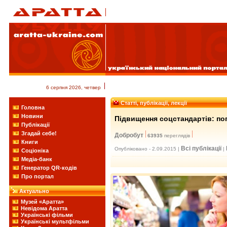
6 серпня 2026, четвер
Статті, публікації, лекції
Головна
Новини
Підвищення соцстандартів: по
Публікації
Згадай себе!
Добробут
63935
переглядів
Книги
Всі публікації
Опубліковано - 2.09.2015 |
|
Соціоніка
Медіа-банк
Генератор QR-кодів
Про портал
Актуально
Музей «Аратта»
Невідома Аратта
Українські фільми
Українські мультфільми