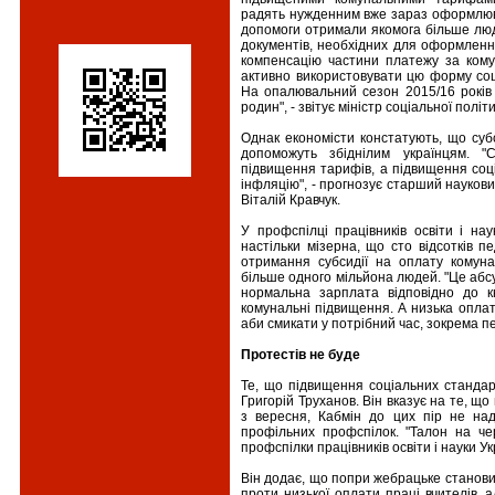
радять нужденним вже зараз оформлюват
допомоги отримали якомога більше люд
документів, необхідних для оформленн
компенсацію частини платежу за кому
активно використовувати цю форму соці
На опалювальний сезон 2015/16 років
родин", - звітує міністр соціальної полі
Однак економісти констатують, що суб
допоможуть збіднілим українцям. "С
підвищення тарифів, а підвищення соц
інфляцію", - прогнозує старший наукови
Віталій Кравчук.
У профспілці працівників освіти і на
настільки мізерна, що сто відсотків п
отримання субсидії на оплату комуна
більше одного мільйона людей. "Це абсу
нормальна зарплата відповідно до кв
комунальні підвищення. А низька оплат
аби смикати у потрібний час, зокрема 
Протестів не буде
Те, що підвищення соціальних стандар
Григорій Труханов. Він вказує на те, щ
з вересня, Кабмін до цих пір не над
профільних профспілок. "Талон на че
профспілки працівників освіти і науки Ук
Він додає, що попри жебрацьке станови
проти низької оплати праці вчителів,