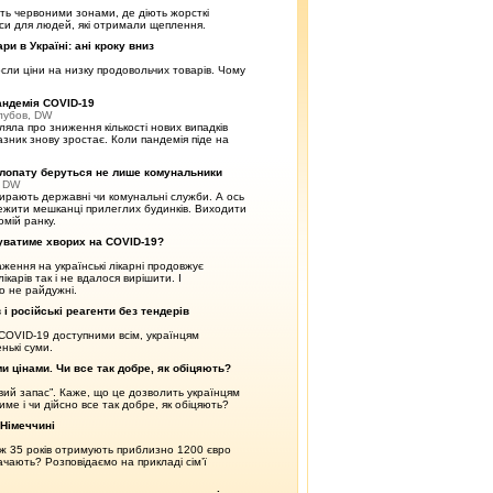
ють червоними зонами, де діють жорсткі
си для людей, які отримали щеплення.
ри в Україні: ані кроку вниз
росли ціни на низку продовольчих товарів. Чому
андемія COVID-19
лубов, DW
яла про зниження кількості нових випадків
азник знову зростає. Коли пандемія піде на
а лопату беруться не лише комунальники
к DW
ибирають державні чи комунальні служби. А ось
ежити мешканці прилеглих будинків. Виходити
омій ранку.
ікуватиме хворих на COVID-19?
ження на українські лікарні продовжує
карів так і не вдалося вирішити. І
ко не райдужні.
 і російські реагенти без тендерів
COVID-19 доступними всім, українцям
нькі суми.
ми цінами. Чи все так добре, як обіцяють?
вий запас”. Каже, що це дозволить українцям
ме і чи дійсно все так добре, як обіцяють?
 Німеччині
іж 35 років отримують приблизно 1200 євро
рачають? Розповідаємо на прикладі сім’ї