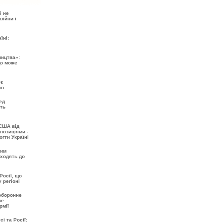
і не
війни і
їні:
ництва»:
що може
ує
їв
ед
ть
США від
позиціями -
огти Україні
шим
входять до
Росії, що
 регіоні
 оборонне
же
рмії
і та Росії: