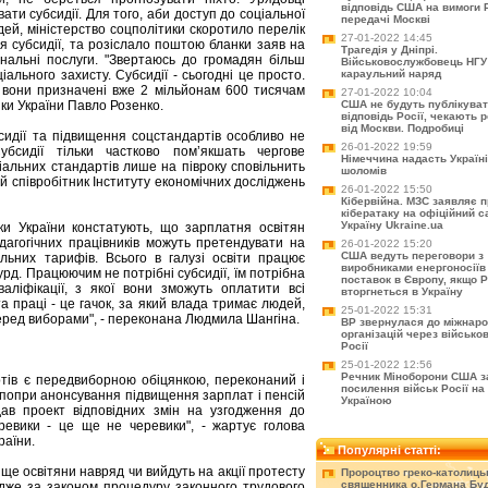
відповідь США на вимоги Ро
и субсидії. Для того, аби доступ до соціальної
передачі Москві
ей, міністерство соцполітики скоротило перелік
27-01-2022 14:45
я субсидії, та розіслало поштою бланки заяв на
Трагедія у Дніпрі.
нальні послуги. "Звертаюсь до громадян більш
Військовослужбовець НГУ
ального захисту. Субсидії - сьогодні це просто.
караульний наряд
 вони призначені вже 2 мільйонам 600 тисячам
27-01-2022 10:04
тики України Павло Розенко.
США не будуть публікува
відповідь Росії, чекають 
від Москви. Подробиці
сидії та підвищення соцстандартів особливо не
26-01-2022 19:59
убсидії тільки частково пом’якшать чергове
Німеччина надасть Україні
іальних стандартів лише на півроку сповільнить
шоломів
й співробітник Інституту економічних досліджень
26-01-2022 15:50
Кібервійна. МЗС заявляє 
кібератаку на офіційний с
Україну Ukraine.ua
уки України констатують, що зарплатня освітян
едагогічних працівників можуть претендувати на
26-01-2022 15:20
США ведуть переговори з
льних тарифів. Всього в галузі освіти працює
виробниками енергоносіїв
рд. Працюючим не потрібні субсидії, їм потрібна
поставок в Європу, якщо Р
аліфікації, з якої вони зможуть оплатити всі
вторгнеться в Україну
а праці - це гачок, за який влада тримає людей,
25-01-2022 15:31
перед виборами", - переконана Людмила Шангіна.
ВР звернулася до міжнар
організацій через військо
Росії
25-01-2022 12:56
Речник Міноборони США з
тів є передвиборною обіцянкою, переконаний і
посилення військ Росії на 
о попри анонсування підвищення зарплат і пенсій
Україною
ав проект відповідних змін на узгодження до
ревики - це ще не черевики", - жартує голова
раїни.
Популярні статті:
ще освітяни навряд чи вийдуть на акції протесту
Пророцтво греко-католиць
священника о.Германа Буд
 адже за законом процедуру законного трудового