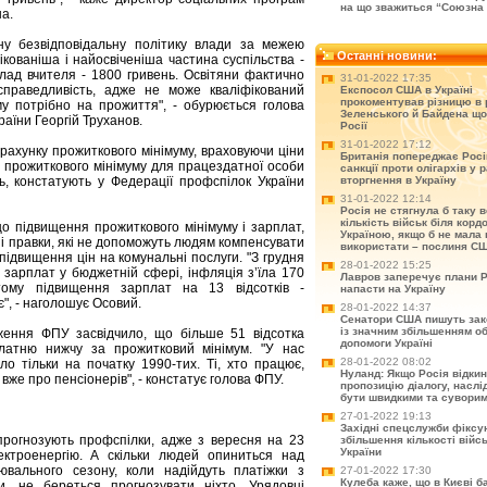
на що зважиться “Союзна 
а.
ну безвідповідальну політику влади за межею
Останні новини:
ікованіша і найосвіченіша частина суспільства -
оклад вчителя - 1800 гривень. Освітяни фактично
31-01-2022 17:35
праведливість, адже не може кваліфікований
Експосол США в Україні
прокоментував різницю в 
у потрібно на прожиття", - обурюється голова
Зеленського й Байдена що
раїни Георгій Труханов.
Росії
31-01-2022 17:12
рахунку прожиткового мінімуму, враховуючи ціни
Британія попереджає Рос
р прожиткового мінімуму для працездатної особи
санкції проти олігархів у р
, констатують у Федерації профспілок України
вторгнення в Україну
31-01-2022 12:14
Росія не стягнула б таку 
кількість військ біля корд
о підвищення прожиткового мінімуму і зарплат,
Україною, якщо б не мала 
ні правки, які не допоможуть людям компенсувати
використати – послиня С
підвищення цін на комунальні послуги. "З грудня
28-01-2022 15:25
 зарплат у бюджетній сфері, інфляція з’їла 170
Лавров заперечує плани Р
 тому підвищення зарплат на 13 відсотків -
напасти на Україну
є", - наголошує Осовий.
28-01-2022 14:37
Сенатори США пишуть зак
із значним збільшенням о
дження ФПУ засвідчило, що більше 51 відсотка
допомоги Україні
латню нижчу за прожитковий мінімум. "У нас
28-01-2022 08:02
о тільки на початку 1990-тих. Ті, хто працює,
Нуланд: Якщо Росія відки
вже про пенсіонерів", - констатує голова ФПУ.
пропозицію діалогу, насл
бути швидкими та сувори
27-01-2022 19:13
Західні спецслужби фіксу
рогнозують профспілки, адже з вересня на 23
збільшення кількості війс
України
ектроенергію. А скільки людей опиниться над
ювального сезону, коли надійдуть платіжки з
27-01-2022 17:30
Кулеба каже, що в Києві б
, не береться прогнозувати ніхто. Урядовці