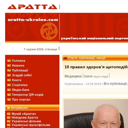
7 серпня 2026, п`ятниця
Статті, публікації, лекції
Головна
Новини
10 правил здоров’я щитоподібн
Публікації
Згадай себе!
Медицина
55609
переглядів
Книги
Всі публікації
Опубліковано - 14.09.2018 |
Соціоніка
Медіа-банк
Генератор QR-кодів
Про портал
Актуально
Музей «Аратта»
Невідома Аратта
Українські фільми
Українські мультфільми