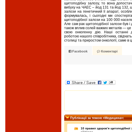
щитоподібну залозу, то вона допостач
вибуху на ЧАЕС – йод 131 та йод 132, щ
залози на генетичний її апарат, особ
формувалась, і сьогодні ми спостері
щитоподібної залози на 100 000 населе
Але сам рак щитоподібної залози був і д
також вплив солей важких металів — це е
свою онкогенну дію. Наші останні 
роботою нашого співробітника, свідчать
столиці та приростом онкології, саме в 
Facebook
Коментарі
Публiкацiї за темою «Медицина»:
10 правил здоров’я щитоподібної з
«Квітна»