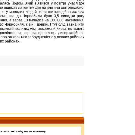
алась йодом, який з’явився у повітрі унаслідок
о відіграв латентну дію на клітини щитоподібної
ливо у молодих людей, коли щитоподібна залоза
гаємо, що до Чорнобиля було 3,5 випадки раку
ння, а зараз 13 випадків на 100 000 населення.
о Чорнобиля, є він і донині. І тут слід зазначити
кологія великих міст, зокрема й Києва, які мають
дослідження, що завершилось дисертаційною
 про зв’язок між забрудненістю у певних районах
цих районах.
алози, які слід знати кожному