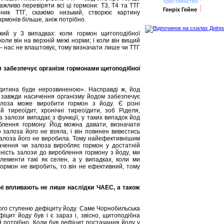
християнство ”
жливо перевіряти всі ці гормони: Т3, Т4 та ТТГ
Генріх Гейне
ник ТТГ, скажімо низький, створює картину
ормонів більше, аніж потрібно.
кий у 3 випадках: коли гормон щитоподібної
оли він на верхній межі норми; і коли він вищий
 нас не влаштовує, тому визначати лише чи ТТГ
 забезпечує організм гормонами щитоподібної
дитина буде нерозвиненою». Насправді ж, йод
 завжди насичення організму йодом забезпечує
алоза може виробити гормон з йоду. Є різні
й тиреоїдит, хронічні тиреоїдити, зоб Ріделя,
а залози випадає з функції, у таких випадок йод
блення гормону. Йод можна давати, визначати
бо залоза його не взяла, і він повинен вивестись
 залоза його не виробила. Тому найефективнішим
значення чи залоза виробляє гормон у достатній
атність залози до вироблення гормону з йоду, ми
елементи такі як селен, а у випадках, коли ми
ормон не виробить, то він не ефективний, тому
ні впливають не лише наслідки ЧАЕС, а також
зного ступеню дефіциту йоду. Саме Чорнобильська
фіцит йоду був і є зараз і, звісно, щитоподібна
їй потрібно. Коли був дефіцит постачання йоду у