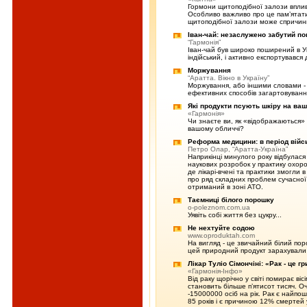
Гормони щитоподібної залози вплив
Особливо важливо про це пам’ятат
щитоподібної залози може спричини
Іван-чай: незаслужено забутий п
“Гармонія”
Іван-чай був широко поширений в Ук
індійський, і активно експортувався
Моржування
“Аратта. Вікно в Україну”
Моржування, або іншими словами - 
ефективних способів загартовуванн
Які продукти псують шкіру на ва
«Гармонія»
Чи знаєте ви, як «відображаються» 
вашому обличчі?
Реформа медицини: в період війс
Петро Олар, “Аратта-Україна”
Наприкінці минулого року відбулас
наукових розробок у практику охор
де лікарі-вчені та практики змогли 
про ряд складних проблем сучасної
отриманий в зоні АТО.
Таємниці білого порошку
o-poleznom.com.ua
Уявіть собі життя без цукру...
Не нехтуйте содою
www.oproduktah.com
На вигляд - це звичайний білий пор
цей природний продукт зарахували
Лікар Туліо Сімончіні: «Рак - це г
«Гармонія-Інфо»
Від раку щорічно у світі помирає віс
становить більше п’ятисот тисяч. О
-15000000 осіб на рік. Рак є найпо
85 років і є причиною 12% смертей у 