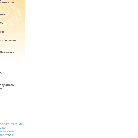
овича та
ення
кту
ики
ої України.
Шевченка:
ої
: дозволи,
ти
оров'я, там, де
, де
 людський
инається