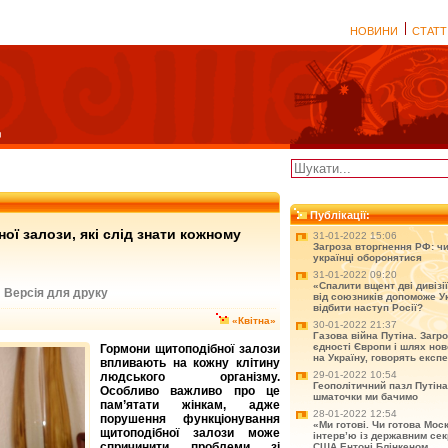
НОВИНИ
СТАТТ
Публікації:
ої залози, які слід знати кожному
31-01-2022 15:06
Загроза вторгнення РФ: чи
українці оборонятися
31-01-2022 09:20
«Спалити вщент дві дивізії
Версія для друку
|
від союзників допоможе Ук
відбити наступ Росії?
«Квітна»
30-01-2022 21:37
Газова війна Путіна. Загр
єдності Європи і шлях нов
Гормони щитоподібної залози
на Україну, говорять експ
впливають на кожну клітину
29-01-2022 10:54
людського організму.
Геополітичний пазл Путіна
Особливо важливо про це
шматочки ми бачимо
пам’ятати жінкам, адже
28-01-2022 12:54
порушення функціонування
«Ми готові. Чи готова Мос
щитоподібної залози може
інтерв’ю із державним се
спричинити проблеми зі
США Ентоні Блінкеном