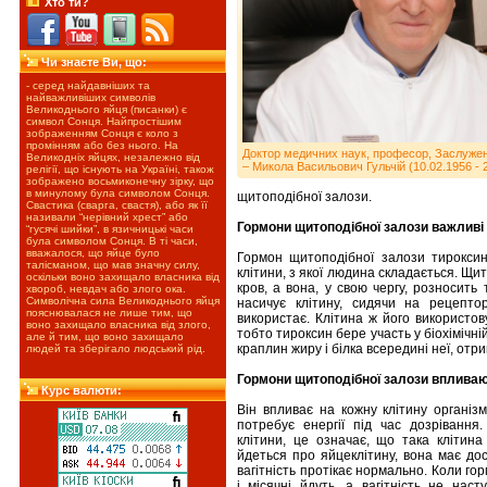
Хто ти?
Чи знаєте Ви, що:
- серед найдавніших та
найважливіших символів
Великоднього яйця (писанки) є
символ Сонця. Найпростішим
зображенням Сонця є коло з
промінням або без нього. На
Доктор медичних наук, професор, Заслужени
Великодніх яйцях, незалежно від
– Микола Васильович Гульчій (10.02.1956 - 
релігії, що існують на Україні, також
зображено восьмиконечну зірку, що
в минулому була символом Сонця.
щитоподібної залози.
Свастика (сварга, свастя), або як її
називали “нерівний хрест” або
Гормони щитоподібної залози важливі 
“гусячі шийки”, в язичницькі часи
була символом Сонця. В ті часи,
вважалося, що яйце було
Гормон щитоподібної залози тирокси
талісманом, що мав значну силу,
клітини, з якої людина складається. Щи
оскільки воно захищало власника від
кров, а вона, у свою чергу, розносить 
хвороб, невдач або злого ока.
Символічна сила Великоднього яйця
насичує клітину, сидячи на рецептор
пояснювалася не лише тим, що
використає. Клітина ж його використо
воно захищало власника від злого,
тобто тироксин бере участь у біохімічній 
але й тим, що воно захищало
краплин жиру і білка всередині неї, отр
людей та зберігало людський рід.
Гормони щитоподібної залози впливаю
Курс валюти:
Він впливає на кожну клітину організ
потребує енергії під час дозріванн
клітини, це означає, що така клітина
йдеться про яйцеклітину, вона має дос
вагітність протікає нормально. Коли гор
і місячні йдуть, а вагітність не наст