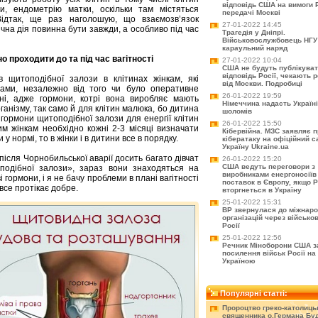
відповідь США на вимоги Ро
и, ендометрію матки, оскільки там містяться
передачі Москві
Відтак, ще раз наголошую, що взаємозв’язок
27-01-2022 14:45
ична дія повинна бути завжди, а особливо під час
Трагедія у Дніпрі.
Військовослужбовець НГУ
караульний наряд
о проходити до та під час вагітності
27-01-2022 10:04
США не будуть публікува
відповідь Росії, чекають 
 щитоподібної залози в клітинах жінкам, які
від Москви. Подробиці
мами, незалежно від того чи було оперативне
26-01-2022 19:59
ні, адже гормони, котрі вона виробляє мають
Німеччина надасть Україні
ганізму, так само й для клітин малюка, бо дитина
шоломів
і гормони щитоподібної залози для енергії клітин
26-01-2022 15:50
им жінкам необхідно кожні 2-3 місяці визначати
Кібервійна. МЗС заявляє 
у нормі, то в жінки і в дитини все в порядку.
кібератаку на офіційний с
Україну Ukraine.ua
після Чорнобильської аварії досить багато дівчат
26-01-2022 15:20
США ведуть переговори з
подібної залози», зараз вони знаходяться на
виробниками енергоносіїв
 гормони, і я не бачу проблеми в плані вагітності
поставок в Європу, якщо Р
все протікає добре.
вторгнеться в Україну
25-01-2022 15:31
ВР звернулася до міжнар
організацій через військо
Росії
25-01-2022 12:56
Речник Міноборони США з
посилення військ Росії на 
Україною
Популярні статті:
Пророцтво греко-католиць
священника о.Германа Буд