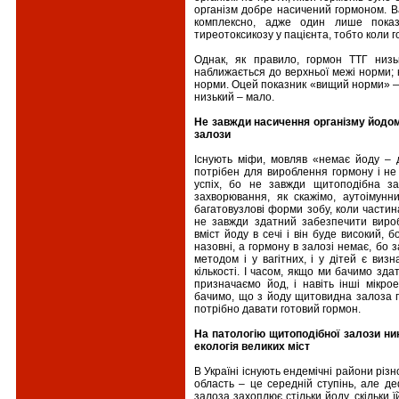
організм добре насичений гормоном. Ва
комплексно, адже один лише показ
тиреотоксикозу у пацієнта, тобто коли г
Однак, як правило, гормон ТТГ низь
наближається до верхньої межі норми; к
норми. Оцей показник «вищий норми» —
низький – мало.
Не завжди насичення організму йодом
залози
Існують міфи, мовляв «немає йоду – 
потрібен для вироблення гормону і не
успіх, бо не завжди щитоподібна з
захворювання, як скажімо, аутоімунни
багатовузлові форми зобу, коли частин
не завжди здатний забезпечити виро
вміст йоду в сечі і він буде високий, 
назовні, а гормону в залозі немає, бо
методом і у вагітних, і у дітей є ви
кількості. І часом, якщо ми бачимо зд
призначаємо йод, і навіть інші мікро
бачимо, що з йоду щитовидна залоза г
потрібно давати готовий гормон.
На патологію щитоподібної залози ни
екологія великих міст
В Україні існують ендемічні райони рі
область – це середній ступінь, але де
залоза захоплює стільки йоду, скільки 