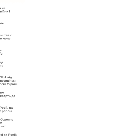
і не
війни і
їні:
ництва»:
що може
ує
їв
ед
ть
США від
позиціями -
огти Україні
шим
входять до
Росії, що
 регіоні
 оборонне
же
рмії
і та Росії: