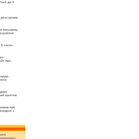
сії до її
 розстріляв
ти письмову
розуміння
 5 тисяч
про
айт про
 щодо
осія
одних
вий шантаж
аявив про
кордоні з
кого
зінського