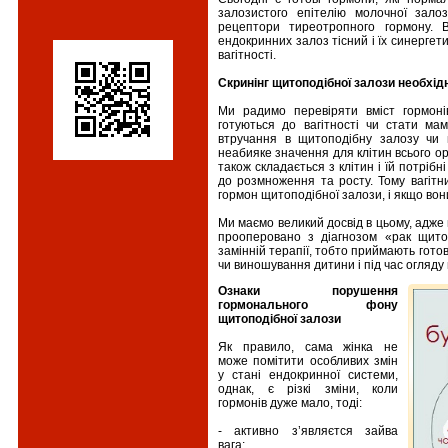
залозистого епітелію молочної залоз
рецептори тиреотропного гормону. 
ендокринних залоз тісний і їх синергет
вагітності.
Скринінг щитоподібної залози необхідн
Ми радимо перевіряти вміст гормонів
готуються до вагітності чи стати ма
втручання в щитоподібну залозу чи 
неабияке значення для клітин всього ор
також складається з клітин і їй потрібн
до розмноження та росту. Тому вагітн
гормон щитоподібної залози, і якщо вони 
Ми маємо великий досвід в цьому, адже 
прооперовано з діагнозом «рак щито
замінній терапії, тобто приймають готові
чи виношування дитини і під час огляду 
Ознаки порушення
гормонального фону
щитоподібної залози
Як правило, сама жінка не
може помітити особливих змін
у стані ендокринної системи,
однак, є різкі зміни, коли
гормонів дуже мало, тоді:
- активно з’являєтся зайва
вага;