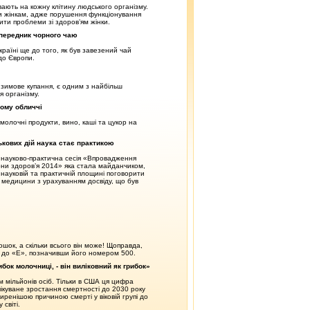
ають на кожну клітину людського організму.
и жінкам, адже порушення функціонування
ти проблеми зі здоров’ям жінки.
опередник чорного чаю
раїні ще до того, як був завезений чай
 до Європи.
зимове купання, є одним з найбільш
я організму.
шому обличчі
молочні продукти, вино, каші та цукор на
ькових дій наука стає практикою
я науково-практична сесія «Впровадження
они здоров’я 2014» яка стала майданчиком,
в науковій та практичній площині поговорити
 медицини з урахуванням досвіду, що був
ошок, а скільки всього він може! Щоправда,
 до «Е», позначивши його номером 500.
рибок молочниці, - він виліковний як грибок»
ім мільйонів осіб. Тільки в США ця цифра
чікуване зростання смертності до 2030 року
ширенішою причиною смерті у віковій групі до
світі.