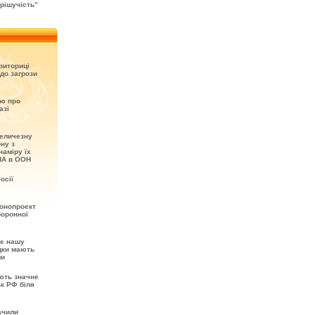
рішучість”
риториці
до загрози
ію про
азі
величезну
ону з
наміру їх
ША в ООН
осії
онопроект
боронної
не нашу
ідки мають
ми
ють значне
ьк РФ біля
ачили