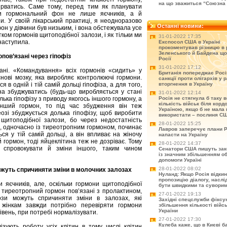
на що зважиться “Союзна 
зірватись. Саме тому, перед тим як планувати
ити гормональний фон не лише яєчників, а й
. У своїй лікарський практиці, я неодноразово
Останні новини:
он у дівчини був низьким, і вона обстежувала усе
ятком гормонів щитоподібної залози, і як тільки ми
31-01-2022 17:35
наступила.
Експосол США в Україні
прокоментував різницю в 
Зеленського й Байдена що
пов’язані через гіпофіз
Росії
31-01-2022 17:12
зані. «Командування» всіх гормонів «сидить» у
Британія попереджає Рос
снові мозку, яка виробляє контролюючі гормони.
санкції проти олігархів у р
в одній і тій самій дольці гіпофіза, а для того,
вторгнення в Україну
а збуджуватись (будь-що виробляється у стані
31-01-2022 12:14
ька гіпофізу з приводу якогось іншого гормону, а
Росія не стягнула б таку 
кількість військ біля корд
інший гормон, то під час збудження він теж
Україною, якщо б не мала 
еозі збуджується долька гіпофізу, щоб виробити
використати – послиня С
щитоподібної залози, бо через недостатність
28-01-2022 15:25
е, одночасно із тиреотропним гормоном, починає
Лавров заперечує плани Р
ся у тій самій дольці, а він впливає на жіночу
напасти на Україну
гормон, тоді яйцеклітина теж не дозріває. Тому
28-01-2022 14:37
ь спровокувати й зміни іншого, таким чином
Сенатори США пишуть зак
із значним збільшенням о
допомоги Україні
28-01-2022 08:02
ожуть спричиняти зміни в молочних залозах
Нуланд: Якщо Росія відки
пропозицію діалогу, насл
яєчників, але, оскільки гормони щитоподібної
бути швидкими та сувори
 тиреотропний гормон пов’язані з пролактином,
27-01-2022 19:13
ози можуть спричиняти зміни в залозах, які
Західні спецслужби фіксу
 жінкам завжди потрібно перевіряти гормони
збільшення кількості війс
України
івень, при потребі нормалізувати.
27-01-2022 17:30
Кулеба каже, що в Києві б
лізують роботу усіх клітин в тому числі клітин