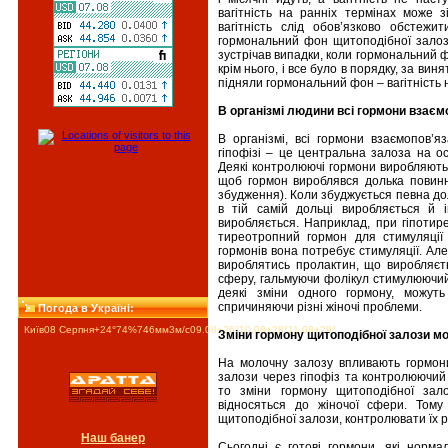
вагітність на ранніх термінах може 
вагітність слід обов’язково обстеж
гормональний фон щитоподібної залози
зустрічав випадки, коли гормональний ф
крім нього, і все було в порядку, за вин
підняли гормональний фон – вагітність 
В організмі людини всі гормони взаємо
В організмі, всі гормони взаємопов’я
гіпофізі – це центральна залоза на о
Деякі контролюючі гормони виробляються 
щоб гормон вироблявся долька повинн
збудження). Коли збуджується певна дол
в тій самій дольці виробляється й 
виробляється. Наприклад, при гіпотир
тиреотропний гормон для стимуляції 
гормонів вона потребує стимуляції. Ал
вироблятись пролактин, що виробляєть
сферу, гальмуючи фолікул стимулюючий 
деякі зміни одного гормону, можут
спричиняючи різні жіночі проблеми.
Погода в Україні:
Київ
08 Серпня
+24°
74
%
746
мм
3
м/c
09.08
+26°
10.08
+28°
11.08
+29°
Зміни гормону щитоподібної залози м
На молочну залозу впливають гормони 
залози через гіпофіз та контролюючий
то зміни гормону щитоподібної зал
відносяться до жіночої сфери. Тому
щитоподібної залози, контролювати їх р
Наш банер
Сьогодні є готові гормони, які норма