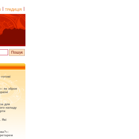
І
ТРАДИЦІЯ
 готові
»: як зброя
раїні
оза для
ого нападу
ерти
. Які
ква?»:
кретарем