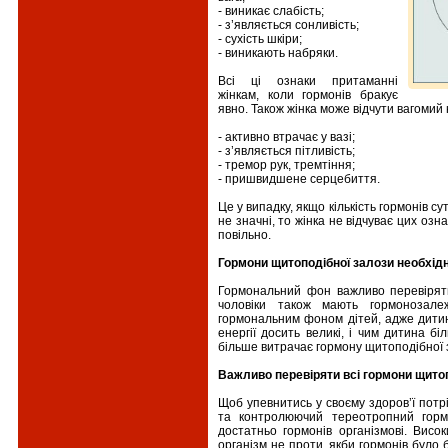
- виникає слабість;
- з’являється сонливість;
- сухість шкіри;
- виникають набряки.
Всі ці ознаки притаманні
жінкам, коли гормонів бракує
явно. Також жінка може відчути вагомий 
- активно втрачає у вазі;
- з’являється пітливість;
- тремор рук, тремтіння;
- пришвидшене серцебиття.
Це у випадку, якщо кількість гормонів 
не значні, то жінка не відчуває цих оз
повільно.
Гормони щитоподібної залози необхідн
Гормональний фон важливо перевіряти
чоловіки також мають гормонозале
гормональним фоном дітей, адже дитин
енергії досить великі, і чим дитина 
більше витрачає гормону щитоподібної 
Важливо перевіряти всі гормони щито
Щоб упевнитись у своєму здоров’ї потрі
та контролюючий тереотропний гормо
достатньо гормонів організмові. Висо
організм не проти, якби гормонів було 