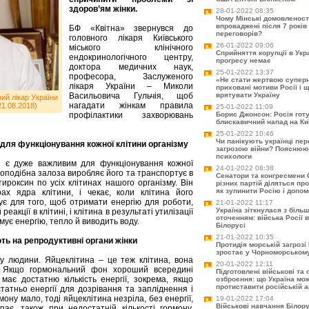
здоров’ям жінки.
28-01-2022 08:35
Чому Мінські домовленост
впроваджені після 7 років 
БФ «Квітна» звернувся до
переговорів?
головного лікаря Київського
26-01-2022 09:06
міського клінічного
Сприйняття корупції в Укра
ендокринологічного центру,
прогресу немає
доктора медичних наук,
25-01-2022 13:37
професора, Заслуженого
«Не стати жертвою супер
лікаря України – Миколи
приховані мотиви Росії і 
Васильовича Гульчія, щоб
врятувати Україну
й лікар України 
нагадати жінкам правила
21.08.2018)
25-01-2022 11:09
профілактики захворювань
Борис Джонсон: Росія гот
блискавичний напад на Ки
25-01-2022 10:46
Чи панікують українці пер
для функціонування кожної клітини організму
загрозою війни? Пояснюю
психологи
н є дуже важливим для функціонування кожної
24-01-2022 08:38
топодібна залоза виробляє його та транспортує в
Сенатори та конгресмени 
тироксин по усіх клітинах нашого організму. Він
різних партій діляться про
як зупинити Росію і допом
ах ядра клітини, і чекає, коли клітина його
вує для того, щоб отримати енергію для роботи,
21-01-2022 11:17
Україна зіткнулася з біль
реакції в клітині, і клітина в результаті утилізації
оточенням: війська Росії 
имує енергію, тепло й виводить воду.
Білорусі
21-01-2022 10:35
ть на репродуктивні органи жінки
Протидія морській загрозі 
зростає у Чорноморському
му людини. Яйцеклітина – це теж клітина, вона
20-01-2022 12:11
я. Якщо гормональний фон хороший всередині
Підготовлені військові та
 має достатню кількість енергії, зокрема, якщо
озброєння: що Україна мо
протиставити російській а
татньо енергії для дозрівання та запліднення і
мону мало, тоді яйцеклітина незріла, без енергії,
19-01-2022 17:04
Військові навчання Білорус
упає, також при недостатній кількості гормону,