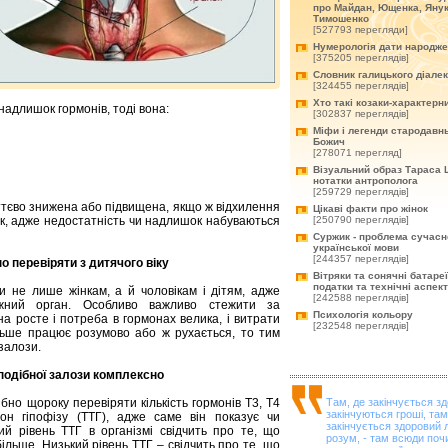
про Майдан, Ющенка, Янук
Тимошенко
[527793 перегляди]
Нумерологія дати народж
[375205 переглядів]
Словник галицького діале
[324455 переглядів]
Хто такі козаки-характерн
надлишок гормонів, тоді вона:
[302837 переглядів]
Міфи і легенди стародавнь
Божич
[278071 перегляд]
Візуальний образ Тараса 
нотатки антрополога
[259729 переглядів]
суттєво знижена або підвищена, якщо ж відхилення
Цікаві факти про жінок
нак, адже недостатність чи надлишок набуваються
[250790 переглядів]
Суржик - проблема сучасн
української мови
[244357 переглядів]
о перевіряти з дитячого віку
Вітряки та сонячні батареї
податки та технічні аспек
 не лише жінкам, а й чоловікам і дітям, адже
[242588 переглядів]
жний орган. Особливо важливо стежити за
Психологія кольору
а росте і потреба в гормонах велика, і витрати
[232548 переглядів]
більше працює розумово або ж рухається, то тим
залози.
подібної залози комплексно
бно щороку перевіряти кількість гормонів Т3, Т4
Там, де закінчується зд
закінчуються гроші, там
н гіпофізу (ТТГ), адже саме він показує чи
закінчується здоровий
кий рівень ТТГ в організмі свідчить про те, що
розум, - там всюди поч
більше. Низький рівень ТТГ – свідчить про те, що