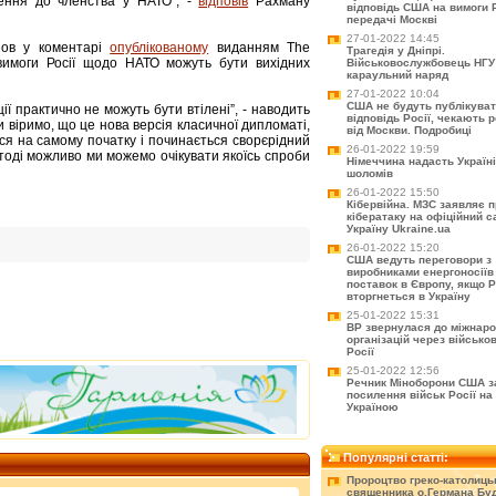
ення до членства у НАТО", -
відповів
Рахману
відповідь США на вимоги Ро
передачі Москві
27-01-2022 14:45
нов у коментарі
опублікованому
виданням The
Трагедія у Дніпрі.
вимоги Росії щодо НАТО можуть бути вихідних
Військовослужбовець НГУ
караульний наряд
27-01-2022 10:04
США не будуть публікува
ції практично не можуть бути втілені”, - наводить
відповідь Росії, чекають 
и віримо, що це нова версія класичної дипломаті,
від Москви. Подробиці
ся на самому початку і починається сворєрідний
26-01-2022 19:59
 тоді можливо ми можемо очікувати якоїсь спроби
Німеччина надасть Україні
шоломів
26-01-2022 15:50
Кібервійна. МЗС заявляє 
кібератаку на офіційний с
Україну Ukraine.ua
26-01-2022 15:20
США ведуть переговори з
виробниками енергоносіїв
поставок в Європу, якщо Р
вторгнеться в Україну
25-01-2022 15:31
ВР звернулася до міжнар
організацій через військо
Росії
25-01-2022 12:56
Речник Міноборони США з
посилення військ Росії на 
Україною
Популярні статті:
Пророцтво греко-католиць
священника о.Германа Буд