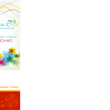
ціоніка
|
Знаки
|