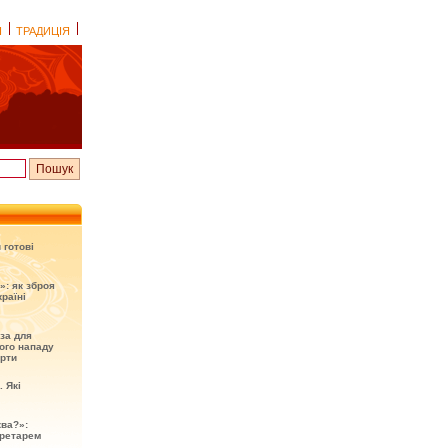
І
ТРАДИЦІЯ
 готові
»: як зброя
раїні
оза для
ого нападу
ерти
. Які
ква?»:
кретарем