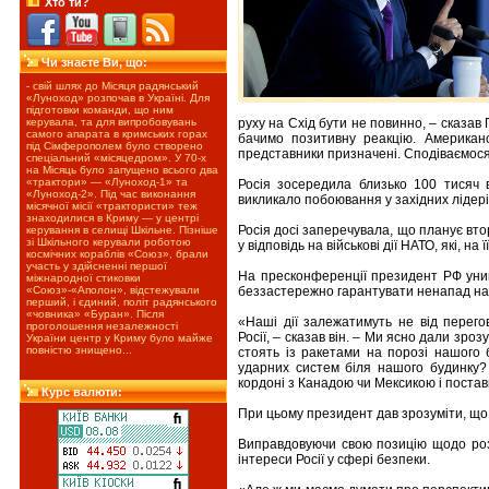
Хто ти?
Чи знаєте Ви, що:
- свій шлях до Місяця радянський
«Луноход» розпочав в Україні. Для
підготовки команди, що ним
руху на Схід бути не повинно, – сказав 
керувала, та для випробовувань
самого апарата в кримських горах
бачимо позитивну реакцію. Американс
під Сімферополем було створено
представники призначені. Сподіваємося
спеціальний «місяцедром». У 70-х
на Місяць було запущено всього два
«трактори» — «Луноход-1» та
Росія зосередила близько 100 тисяч в
«Луноход-2». Під час виконання
викликало побоювання у західних лідерів
місячної місії «трактористи» теж
знаходилися в Криму — у центрі
Росія досі заперечувала, що планує вто
керування в селищі Шкільне. Пізніше
зі Шкільного керували роботою
у відповідь на військові дії НАТО, які, на 
космічних кораблів «Союз», брали
участь у здійсненні першої
На пресконференції президент РФ уник
міжнародної стиковки
беззастережно гарантувати ненапад на 
«Союз»-«Аполон», відстежували
перший, і єдиний, політ радянського
«човника» «Буран». Після
«Наші дії залежатимуть не від перего
проголошення незалежності
Росії, – сказав він. – Ми ясно дали зр
України центр у Криму було майже
повністю знищено...
стоять із ракетами на порозі нашого 
ударних систем біля нашого будинку?
кордоні з Канадою чи Мексикою і поста
Курс валюти:
При цьому президент дав зрозуміти, що 
Виправдовуючи свою позицію щодо роз
інтереси Росії у сфері безпеки.