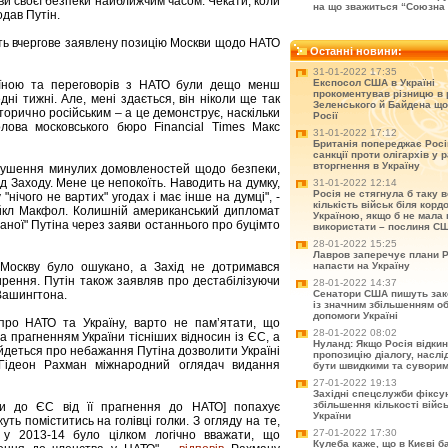
и своєї безпеки найближчим часом. Чекати, коли
на що зважиться “Союзна 
дав Путін.
ють вчергове заявлену позицію Москви щодо НАТО
Останні новини:
31-01-2022 17:35
Експосол США в Україні
аїною та переговорів з НАТО були дещо менш
прокоментував різницю в 
ні тижні. Але, мені здається, він ніколи ще так
Зеленського й Байдена що
торично російським – а це демонструє, наскільки
Росії
лова московського бюро Financial Times Макс
31-01-2022 17:12
Британія попереджає Рос
санкції проти олігархів у р
вторгнення в Україну
орушення минулих домовленостей щодо безпеки,
д Заходу. Мене це непокоїть. Наводить на думку,
31-01-2022 12:14
Росія не стягнула б таку 
"нічого не вартих" угодах і має інше на думці", -
кількість військ біля корд
йкл Макфол. Колишній американський дипломат
Україною, якщо б не мала 
раної" Путіна через заяви останнього про буцімто
використати – послиня С
28-01-2022 15:25
Лавров заперечує плани Р
 Москву було ошукано, а Захід не дотримався
напасти на Україну
рення. Путін також заявляв про дестабілізуючи
28-01-2022 14:37
 Вашингтона.
Сенатори США пишуть зак
із значним збільшенням о
допомоги Україні
про НАТО та Україну, варто не пам’ятати, що
28-01-2022 08:02
а прагненням України тісніших відносин із ЄС, а
Нуланд: Якщо Росія відки
 йдеться про небажання Путіна дозволити Україні
пропозицію діалогу, насл
ідеон Рахман міжнародний оглядач видання
бути швидкими та сувори
27-01-2022 19:13
Західні спецслужби фіксу
збільшення кількості війс
ни до ЄС від її прагнення до НАТО] попахує
України
уть поміститись на голівці голки. З огляду на те,
27-01-2022 17:30
у 2013-14 було цілком логічно вважати, що
Кулеба каже, що в Києві б