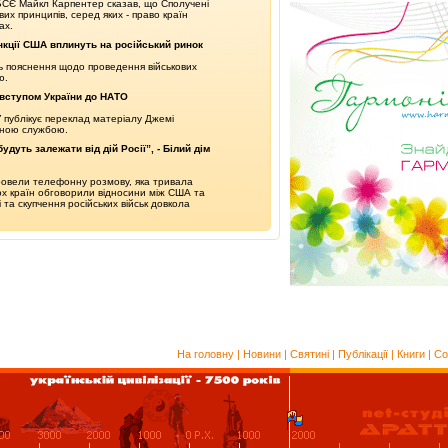
СЄ Майкл Карпентер сказав, що Сполучені
х принципів, серед яких - право країн
ах.
анкції США вплинуть на російський ринок
ь пояснення щодо проведення військових
ю.
з вступом України до НАТО
 публікує переклад матеріалу Джемі
вною службою.
удуть залежати від дій Росії”, - Білий дім
овели телефонну розмову, яка тривала
бох країн обговорили відносини між США та
 та скупчення російських військ довкола
На головну
|
Новини
|
Святині
|
Публікації
|
Книги
|
Со