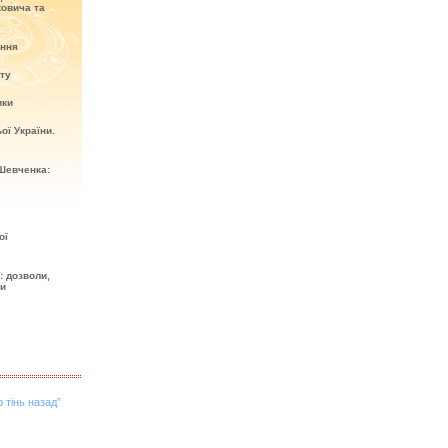
овича та
ення
кту
ики
ої України.
Шевченка:
ої
: дозволи,
ти
 тінь назад”