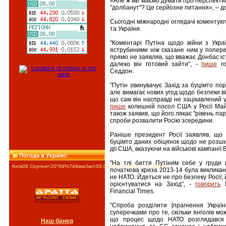
«Але ж ми маємо думати про перспектив
"долбанут"? Це серйозне питання», – до
Сьогодні міжнародні оглядачі коменту
та України.
"Коментарі Путіна щодо війни з Укр
яструбиними ніж сказане ним у поперед
прямо не заявляв, що вважає Донбас іс
далеко він готовий зайти", -
пише
го
Седдон.
"Путін звинувачує Захід за буцімто п
але вимагає нових угод щодо безпеки ві
що сам він насправді не зацікавлений у 
пише
колишній посол США у Росії Ма
також заявив, що його лякає "рівень па
спроби розвалити Росію зсередини.
Раніше президент Росії заявляв, що
буцімто даних обіцянок щодо не розши
дії США, вказуючи на військові кампанії
Погода в Україні:
"На тлі биття Путіним себе у груди 
Київ
08 Серпня
+20°
89
%
748
мм
3
м/c
09.08
+25°
10.08
+27°
11.08
+30°
початкова криза 2013-14 була викликан
не НАТО. Йдеться не про безпеку Росії;
орієнтуватися на Захід", -
говорить
Г
Financial Times.
"Спроба розділити [прагнення Украї
суперечками про те, скільки янголів мож
що процес щодо НАТО розглядався 
Наш банер