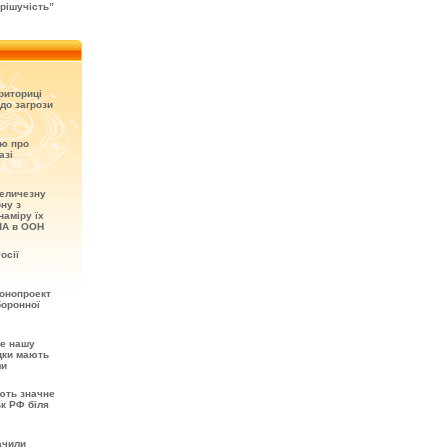
рішучість”
риториці
до загрози
ію про
азі
величезну
ону з
наміру їх
ША в ООН
осії
онопроект
боронної
не нашу
ідки мають
ми
ють значне
ьк РФ біля
ачили