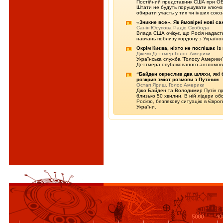
Постійний представник США при ОБ
Штати не будуть порушувати ключови
обирати участь у тих чи інших союз
«Зникне все». Як ймовірні нові с
Санія Юсупова Радіо Свобода
Влада США очікує, що Росія надаст
навчань поблизу кордону з Україно
Окрім Києва, ніхто не поспішає і
Джемі Деттмер Голос Америки
Українська служба “Голосу Америки”
Деттмера опублікованого англомо
“Байден окреслив два шляхи, які б
розкрив зміст розмови з Путіним
Остап Яриш, Голос Америки
Джо Байден та Володимир Путін пр
близько 50 хвилин. В ній лідери о
Росією, безпекову ситуацію в Європі
України.