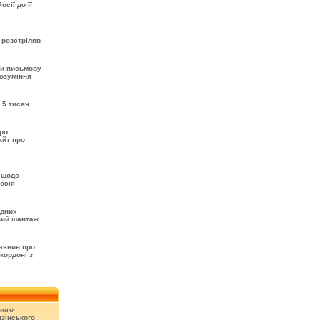
сії до її
 розстріляв
ти письмову
розуміння
 5 тисяч
про
айт про
 щодо
осія
одних
вий шантаж
аявив про
кордоні з
кого
зінського