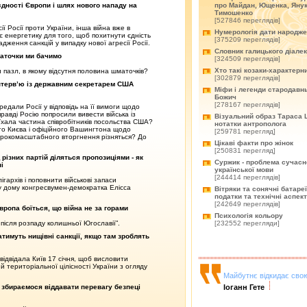
про Майдан, Ющенка, Янук
єдності Європи і шлях нового нападу на
Тимошенко
[527846 переглядів]
ії Росії проти України, інша війна вже в
Нумерологія дати народж
ує енергетику для того, щоб похитнути єдність
[375209 переглядів]
ження санкцій у випадку нової агресії Росії.
Словник галицького діале
маточки ми бачимо
[324509 переглядів]
Хто такі козаки-характерн
 пазл, в якому відсутня половина шматочків?
[302879 переглядів]
інтерв’ю із державним секретарем США
Міфи і легенди стародавнь
Божич
[278167 переглядів]
ередали Росії у відповідь на її вимоги щодо
авді Росію попросили вивести війська із
Візуальний образ Тараса 
иїхала частина співробітників посольства США?
нотатки антрополога
ного Києва і офіційного Вашингтона щодо
[259781 перегляд]
ирокомасштабного вторгнення різняться? До
Цікаві факти про жінок
[250831 перегляд]
різних партій діляться пропозиціями - як
Суржик - проблема сучасн
і
української мови
[244414 переглядів]
гархів і поповнити військові запаси
му дому конгресвумен-демократка Елісса
Вітряки та сонячні батареї
податки та технічні аспек
[242649 переглядів]
Європа боїться, що війна не за горами
Психологія кольору
[232552 перегляди]
 після розпаду колишньої Югославії”.
тимуть нищівні санкції, якщо там зроблять
відвідала Київ 17 січня, щоб висловити
й територіальної цілісності України з огляду
Майбутнє відкидає свою
Іоганн Гете
збираємося віддавати перевагу безпеці