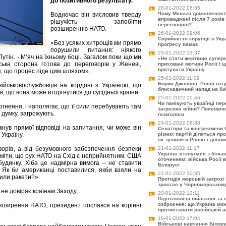
до позитивного результату.
28-01-2022 08:35
Чому Мінські домовленост
Водночас він висловив тверду
впроваджені після 7 років 
рішучість запобігти
переговорів?
розширенню НАТО.
26-01-2022 09:06
Сприйняття корупції в Укра
«Без усяких хитрощів ми прямо
прогресу немає
порушили питання: ніякого
25-01-2022 13:37
Путін. - М’яч на їхньому боці. Загалом поки що ми
«Не стати жертвою супер
ька сторона готова до переговорів у Женеві,
приховані мотиви Росії і 
врятувати Україну
, що процес піде цим шляхом».
25-01-2022 11:09
Борис Джонсон: Росія гот
ійськовослужбовців на кордоні з Україною, що
блискавичний напад на Ки
, що вона може вторгнутися до сусідньої країни.
25-01-2022 10:46
Чи панікують українці пер
ргнення, і наполягає, що її сили перебувають там
загрозою війни? Пояснюю
її думку, загрожують.
психологи
24-01-2022 08:38
нув прямої відповіді на запитання, чи може він
Сенатори та конгресмени 
Україну.
різних партій діляться про
як зупинити Росію і допом
ворів, а від безумовного забезпечення безпеки
21-01-2022 11:17
Україна зіткнулася з біль
озуміти, що рух НАТО на Схід є неприйнятним. США
оточенням: війська Росії 
будинку. Хіба це надмірна вимога – не ставити
Білорусі
 Як би американці поставилися, якби взяли на
21-01-2022 10:35
вили ракети?»
Протидія морській загрозі 
зростає у Чорноморському
не довіряє країнам Заходу.
20-01-2022 12:11
Підготовлені військові та
озброєння: що Україна мо
ширення НАТО, президент послався на корінні
протиставити російській а
19-01-2022 17:04
Військові навчання Білорус