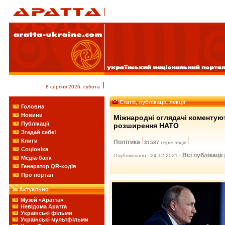
8 серпня 2026, субота
Статті, публікації, лекції
Головна
Новини
Міжнародні оглядачі коментую
Публікації
розширення НАТО
Згадай себе!
Книги
Політика
31587
переглядів
Соціоніка
Всі публікації
Опубліковано - 24.12.2021 |
Медіа-банк
Генератор QR-кодів
Про портал
Актуально
Музей «Аратта»
Невідома Аратта
Українські фільми
Українські мультфільми