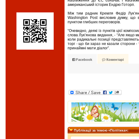
наближення до ЄС означає і наближ
американський історик Ендрю Готорп.
Між тим радник Кремля Федір Лук’я
Washington Post висловив думку, що 
пунктом глибших переговорів.
“Очевидно, деякі із пунктів цієї компози
слова Лук’янова видання, - “Але якщо м
коли радикальні позиції представляють
торг - що би зараз не казали сторони -
принаймні мати діалог”.
Facebook
Коментарі
Публiкацiї за темою «Політика»: