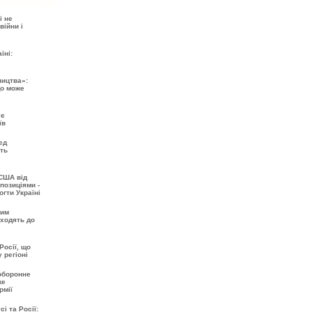
і не
війни і
їні:
ництва»:
що може
ує
їв
ед
ть
США від
позиціями -
огти Україні
шим
входять до
Росії, що
 регіоні
 оборонне
же
рмії
і та Росії: