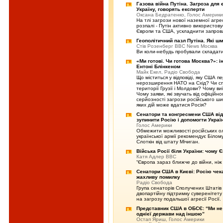
Газова війна Путіна. Загроза для 
Україну, говорять експерти
Оксана Бедратенко, Голос Америки
На тлі загрози нової наземної агрес
розпалі - Путін активно використов
Європи та США, ускладнити запровад
Геополітичний пазл Путіна. Які ш
Стів Розенберг BBC News Москва
Ви коли-небудь пробували складати
«Ми готові. Чи готова Москва?»: 
Ентоні Блінкеном
Майк Екел, Радіо Свобода
Що міститься у відповіді, яку США п
нерозширення НАТО на Схід? Чи спр
території Грузії і Молдови? Чому в
Чому заяви, які звучать від офіцій
серйозності загрози російського ш
яких дій може вдатися Росія?
Сенатори та конгресмени США від 
зупинити Росію і допомогти Україн
Голос Америки
Обмежити можливості російських олі
української армії рекомендує Біло
Слоткін від штату Мічиган.
Війська Росії біля України: чому 
Катя Адлер ВВС
“Європа зараз ближче до війни, ніж
Сенатори США в Києві: Росію чека
жахливу помилку
Радіо Свобода
Група сенаторів Сполучених Штатів 
двопартійну підтримку суверенітету 
на загрозу подальшої агресії Росії.
Представник США в ОБСЄ: “Ми не 
однієї держави над іншою”
Остап Яриш, Голос Америки