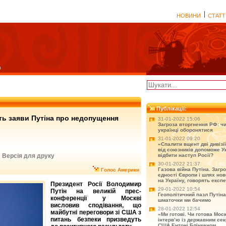
НОВИНИ
СТАТТ
Публікації:
ть заяви Путіна про недопущення
31-01-2022 15:06
Загроза вторгнення РФ: чи
українці оборонятися
31-01-2022 09:20
«Спалити вщент дві дивізії
від союзників допоможе Ук
Версія для друку
відбити наступ Росії?
|
30-01-2022 21:37
Газова війна Путіна. Загр
Голос Америки
єдності Європи і шлях нов
на Україну, говорять експ
Президент Росії Володимир
29-01-2022 10:54
Путін на великій прес-
Геополітичний пазл Путіна
конференції у Москві
шматочки ми бачимо
висловив сподівання, що
28-01-2022 12:54
майбутні переговори зі США з
«Ми готові. Чи готова Мос
питань безпеки призведуть
інтерв’ю із державним се
США Ентоні Блінкеном