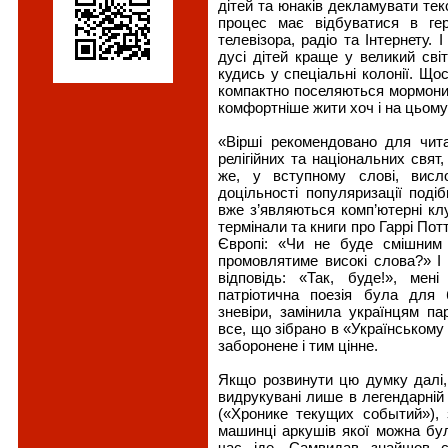
дітей та юнаків декламувати текс
процес має відбуватися в ге
телевізора, радіо та Інтернету. 
дусі дітей краще у великий сві
кудись у спеціальні колонії. Щос
компактно поселяються мормони, 
комфортніше жити хоч і на цьому с
«Вірші рекомендовано для чит
релігійних та національних свят,
же, у вступному слові, висл
доцільності популяризації поді
вже з’являються комп’ютерні кл
термінали та книги про Гаррі Пот
Європі: «Чи не буде смішним 
промовлятиме високі слова?» І
відповідь: «Так, буде!», мен
патріотична поезія була для 
зневіри, замінила українцям па
все, що зібрано в «Українському
заборонене і тим цінне.
Якщо розвинути цю думку далі,
видрукувані лише в легендарній 
(«Хронике текущих событий»), 
машинці аркушів якої можна бул
час іде. Самвидав знайшов с