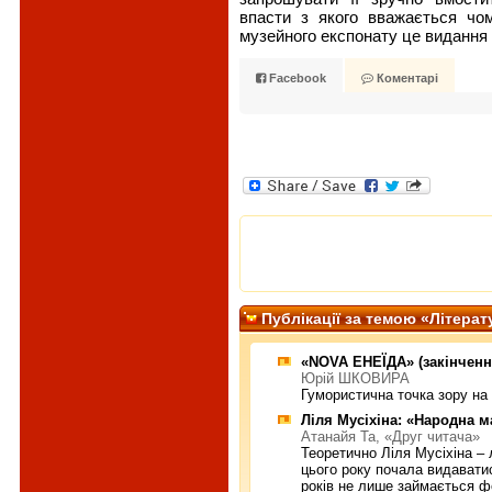
впасти з якого вважається чо
музейного експонату це видання
Facebook
Коментарі
Публiкацiї за темою «Літерат
«NOVA ЕНЕЇДА» (закінченн
Юрій ШКОВИРА
Гумористична точка зору на 
Ліля Мусіхіна: «Народна ма
Атанайя Та, «Друг читача»
Теоретично Ліля Мусіхіна –
цього року почала видавати
років не лише займається ф