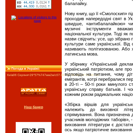
балалайку.
Нову книгу, що її «Смолоскип» пі
проходив напередодні свят в Ук
швидше, «антибалалайкою» чи
музичні інструменти вважа
національної культури. Тоді як 
назви свідчить: усе, що зібрано
культури саме української. Від 
називають політизованою. Або 
латинська мова.
У збірнику «Український декла
український патріотизм, але про
Погода в Україні:
відповідь на питання, чому ді
Київ
06 Серпня
+29°
57
%
747
мм
2
м/c
07.08
+35°
08.08
+26°
09.08
+26°
емігрантів, котрі перебралися пе
в 20-ті – 50-ті роки минулого с
українську справу батьків. І 
кожним роком радикальних націо
«Збірка віршів для українсь
Наш банер
належить до виховної літера
спрямування. Вона призначена дл
учасників молодіжних таборів», - 
виховання літератури є достатньо
ось якщо патріотичне виховання 