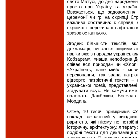
свято Матусі, до дня народженн
просто про Україну та українц
Вважається, що задоволення 
церемонії чи грі на скрипці С
важлива обставина: є справді ку
скринях і пересипані нафталіно
зразок останнього.
Згоден: більшість текстів, в
декламації, писалося щирими л
навіки вже з народом українським
Кобзарем», «наша непоборна Д
співає вся природа» чи «Хлоп
«Українець, пане мій!» - мо
переконання, так звана патрі
відверто патріотичні тексти – 
української поезії, представлен
згадувати всує. Не кажучи вже 
належать Дажбожич, Боєслав 
Мордань.
Отже, 10 тисяч примірників «У
наклад зазначений у вихідни
раритетів, які нікому не потріб
історичну, архітектурну, літерат
подібні тексти для декламації 
запрошувати її зручно вмости