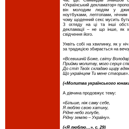
«Український декламатор» пропо
він молодим людям у джинс
ноутбуками, лептопами, нічним
чому щоденний секс мусить бути
З огляду на ці та інші обст
декламації – не що інше, як х
свідчення його.
Уявіть собі на хвилинку, як у ні
за традицією збирається на веч
«Всевишній Боже, світу Волода
Прийми молитву, мого серця спі
До стіп Твоїх складаю щиру вдяк
Що українцем Ти мене створив».
(«Молитва українського юнака»
А дівчина продовжує тему:
«Більше, ніж саму себе,
Я люблю свою хатину,
Рідне небо голубе,
Рідну землю – Україну».
(«Я люблю…», с. 29)