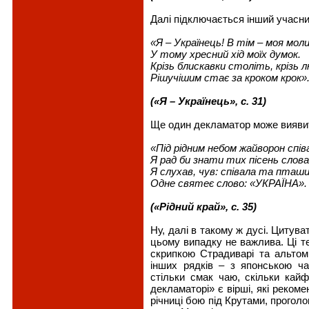
Далі підключається інший учасни
«Я – Українець! В тім – моя мол
У тому хресний хід моїх думок.
Крізь блискавки століть, крізь 
Рішучішим стає за кроком крок»
(«Я – Українець», с. 31)
Ще один декламатор може вияви
«Під рідним небом жайворон спів
Я рад би знати тих пісень слова
Я слухав, чув: співала та пташ
Одне святеє слово: «УКРАЇНА».
(«Рідний край», с. 35)
Ну, далі в такому ж дусі. Цитува
цьому випадку не важлива. Ці те
скрипкою Страдиварі та альтом
інших рядків – з японською ч
стільки смак чаю, скільки кайф
декламаторі» є вірші, які рекоме
річниці бою під Крутами, прогол