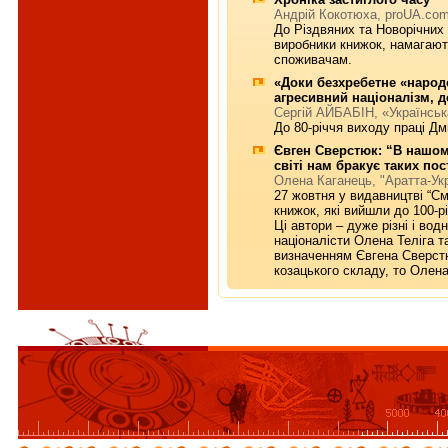
Андрій Кокотюха, proUA.co
До Різдвяних та Новорічних с
виробники книжок, намагают
споживачам.
«Доки безхребетне «народ
агресивний націоналізм, д
Сергій АЙБАБІН, «Українськ
До 80-річчя виходу праці Д
Євген Сверстюк: “В нашо
світі нам бракує таких пос
Олена Каганець, "Аратта-Ук
27 жовтня у видавництві “С
книжок, які вийшли до 100-р
Ці автори – дуже різні і вод
націоналісти Олена Теліга та
визначенням Євгена Сверстю
козацького складу, то Олена