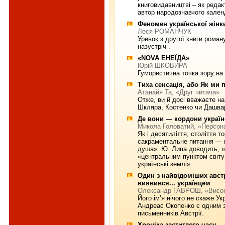
книговидавництві – як редак
автор народознавчого кале
Феномен української жінк
Леся РОМАНЧУК
Уривок з другої книги роман
назустріч”.
«NOVA ЕНЕЇДА»
Юрій ШКОВИРА
Гумористична точка зору на 
Тиха сенсація, або Як ми 
Атанайя Та, «Друг читача»
Отже, ви й досі вважаєте н
Шкляра, Костенко чи Дашвар
Де вони — кордони україн
Микола Головатий, «Персо
Як і десятиліття, століття т
сакраментальне питання — 
душа». Ю. Липа доводить, 
«центральним пунктом світу 
українські землі».
Один з найвідоміших авст
виявився... українцем
Олександр ГАВРОШ, «Висок
Його ім’я нічого не скаже Ук
Андреас Окопенко є одним 
письменників Австрії.
Хроніка застиглого часу