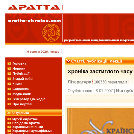
6 серпня 2026, четвер
Статті, публікації, лекції
Головна
Новини
Хроніка застиглого часу
Публікації
Згадай себе!
Література
100330
переглядів
Книги
Соціоніка
Всі публ
Опубліковано - 8.01.2007 |
Медіа-банк
Генератор QR-кодів
Про портал
Актуально
Музей «Аратта»
Невідома Аратта
Українські фільми
Українські мультфільми