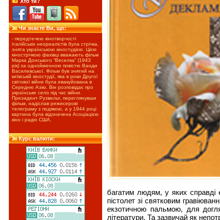
Хто ти?
Чи знаєте Ви, що:
- передтечею кінотворчості
італійськіх неореалістів була стрічка,
знята українською кіностудією. Цією
кінострічкою фахівці вважають фільм
Марка Донського “Веселка” (1943
рік) за однойменною повістю Ванди
Василевської. Фільм був знятий на
київській кіностудії, яка в роки Другої
світової війни була евакуйована в
Середню Азію. Він розповідає про
українське село під час війни.
Президент Рузвельт, переглянувши
фільм, надіслав режисерові
телеграму з подякою, а у 1944 році
картина була відзначена Асоціацією
кіно і радіо США.
Курс валюти:
багатим людям, у яких справді 
пістолет зі святковим гравіюванн
екзотичною пальмою, для догля
літератури. Та зазвичай як непо