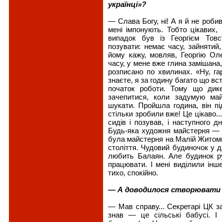
українці»?
— Слава Богу, ні! А я й не роби
мені імпонують. Тобто цікавих,
випадок був із Георгієм Товс
позувати: немає часу, зайняти
йому кажу, мовляв, Георгію Ол
часу, у мене вже глина замішана,
розписано по хвилинах. «Ну, га
знаєте, я за годину багато що вс
початок роботи. Тому що дик
зачепитися, коли задумую май
шукати. Пройшла година, він пі
стільки зробили вже! Це цікаво..
сидів і позував, і наступного дн
Будь-яка художня майстерня — ц
була майстерня на Малій Житоми
століття. Чудовий будиночок у 
любить Балаян. Але будинок р
працювати. І мені виділили інш
тихо, спокійно.
— А доводилося створювати 
— Мав справу... Секретарі ЦК з
знав — це сільські бабусі. І