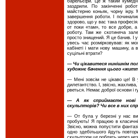
барельєфи. Це ж такий кумедни
заздрили. По закінченні робо
майстерню коньяк, чорну ікру. 
завершення роботи. І починали
здорово, що у вас така професія,
от поки «там», то все добре, а
роботу. Там же скотиняча зал
просто знищений. Я це бачив. І 
увесь час розмірковував: як мо
кабінеті і мати нову машину, а 
суцільні втрати?
— Чи цікавитеся нинішнім пол
художнє бачення цього «жит
— Мені зовсім не цікаво це! В 
дилетантство. І, звісно, жахлива
рветься. Немає доброї основи і г
— А як сприймаєте нові 
скульпторів? Чи все в них с
— От була у березні у нас вист
пробують! Я працюю в класичній
Звісно, можна попустити фантазі
одно здебільшого йдуть повтор
скульптори це роблять через незн