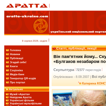
9 серпня 2026, неділя
Статті, публікації, лекції
Головна
Новини
Він пам’ятник йому... С
Публікації
«Булгаков незабаром по
Згадай себе!
Книги
Скульптура
72377
переглядів
Соціоніка
Медіа-банк
Всі публ
Опубліковано - 8.09.2007 |
Генератор QR-кодів
Про портал
Катерина КОНС
Актуально
Музей «Аратта»
Невідома Аратта
Українські фільми
Українські мультфільми