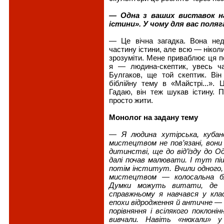
— Одна з ваших виставок на
істини». У чому для вас поля
— Це вічна загадка. Вона не
частину істини, але всю — нікол
зрозуміти. Мене приваблює ця п
я — людина-скептик, увесь ч
Булгаков, ще той скептик. В
біблійну тему в «Майстрі...». 
Гадаю, він теж шукав істину.
просто жити.
Монолог на задану тему
— Я людина хутірська, кубанс
мистецтвом не пов’язані, вони
дитинстві, ще до від’їзду до О
далі почав малювати. І тут піш
потім інститут. Вчили одного,
мистецтвом — колосальна бла
Думки можуть витати, де за
справжньому я навчався у кл
епохи відродження й античне — 
порівняння і всілякого поклонін
вивчали. Навіть «нюхали» у