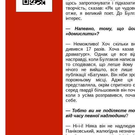
щось запропонувати і підказати 
творчість, сказав: «Як це чудов
отже, я великий поет. До Бул
інтерес.
— Напевно, тому, що йог
«домислити»?
— Неможливо! Хоч скільки вн
дивився 17 разів. Хоча казав
драматург». Однак це все від
насправді, коли Булгаков написа
то сподівався, що легше йому 
нічого не вийшло, все лише 
публікації «Батума». Він ніби зр
порожньому місці. Адже ця
представляла, окрім спритного єз
серед гвардії більшовиків він п
коли з усіма розправився, поч
себе.
— Тобто ви не поділяєте то
від часу певної надлюдини
?
— Ні-і-і! Ніяка він не надлюди
Паніковський, жалюгідна незначн