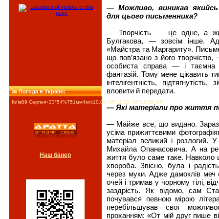
— Можливо, виникав якийсь
для цього письменника?
— Творчість — це одне, а жи
Булгакова, — зовсім інше. А
«Майстра та Маргариту». Письмен
що пов’язано з його творчістю,
особиста справа — і таємна 
фантазій. Тому мене цікавить ти
інтелігентність, підтягнутість,
вловити й передати.
Погода в Україні:
Київ
09 Серпня
+23°
54
%
751
мм
4
м/c
10.08
+28°
11.08
+30°
12.08
+25°
— Які матеріали про життя п
— Майже все, що видано. Зараз
усіма прижиттєвими фотографія
матеріал великий і розлогий. 
Михайла Опанасовича. А на реш
Наш банер
життя було саме таке. Навколо ц
хвороба. Звісно, була і радіст
через муки. Адже дамоклів меч с
очей і тримав у чорному тілі, ві
заздрість. Як відомо, сам Ст
почувався певною мірою літера
перебільшував свої можливо
проханням: «От мій друг пише ві