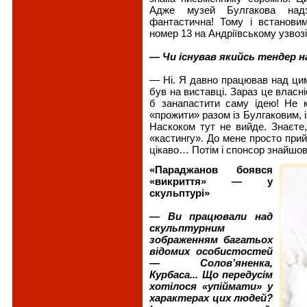
Адже музей Булгакова над­зв
фантастична! Тому і встанови
номер 13 на Андріївському узвозі
— Чи існував якийсь тендер 
— Ні. Я давно працював над цим.
був на виставці. Зараз це власн
б занапастити саму ідею! Не к
«прожити» разом із Булгаковим, і
Наскоком тут не вийде. Знаєте,
«кастингу». До мене просто при
цікаво… Потім і спонсор знайшов
«Параджанов боявся
«викриття» — у
скульптурі»
— Ви працювали над
скульптурним
зображенням багатьох
відомих особистостей
— Солов’яненка,
Курбаса... Що передусім
хотілося «упіймати» у
характерах цих людей?