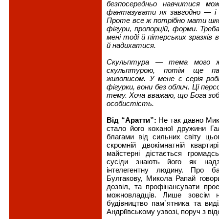
безпосередньо навчитися мо
фантазувати як завгодно — і в
Проте все ж потрібно мати шко
фігури, пропорцій, форми. Треб
мені тоді й пітерських зразків
й надихатися.
Скульптура — тема мого ж
скульптурою, потім ще па
живописом. У мене є серія ро
фігурки, вони без облич. Ці перс
тему. Хоча вважаю, що Бога зо
особистість.
Від “Аратти”:
Не так давно Мик
стало його коханої дружини Га
благами від сильних світу цьог
скромній двокімнатній кварти
майстерні дістається громадс
сусіди знають його як надз
інтелегентну людину. Про б
Булгакову, Микола Рапай говор
дозвіл, та профінансувати про
можновладців. Лише зовсім 
будівництво пам`ятника та виді
Андріївському узвозі, поруч з ві