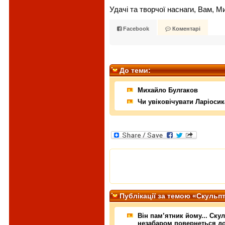
Удачі та творчої наснаги, Вам, М
Facebook
Коментарі
До теми:
Михайло Булгаков
Чи увіковічувати Ларіоси
Публiкацiї за темою «Скульп
Він пам’ятник йому... Ску
незабаром повернеться д