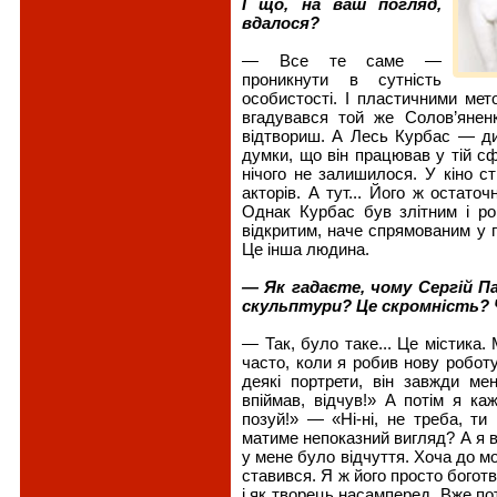
І що, на ваш погляд,
вдалося?
— Все те саме —
проникнути в сутність
особистості. І пластичними ме
вгадувався той же Солов’яне
відтвориш. А Лесь Курбас — д
думки, що він працював у тій сф
нічого не залишилося. У кіно ст
акторів. А тут... Його ж остат
Однак Курбас був злітним і ро
відкритим, наче спрямованим у п
Це інша людина.
— Як гадаєте, чому Сергій П
скульптури? Це скромність? 
— Так, було таке... Це містика.
часто, коли я робив нову робот
деякі портрети, він завжди ме
впіймав, відчув!» А потім я ка
позуй!» — «Ні-ні, не треба, ти
матиме непоказний вигляд? А я в
у мене було відчуття. Хоча до м
ставився. Я ж його просто боготв
і як творець насамперед. Вже по