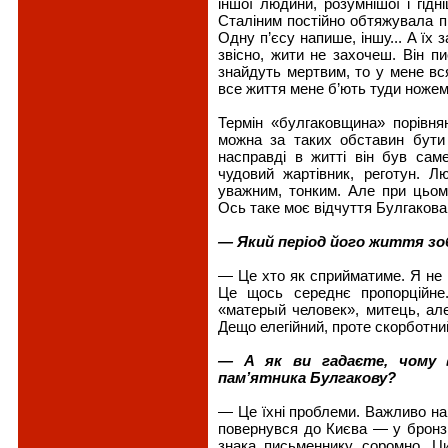
іншої людини, розумнішої і гідні
Сталіним постійно обтяжувала пи
Одну п’єсу напише, іншу... А їх 
звісно, жити не захочеш. Він п
знайдуть мертвим, то у мене вс
все життя мене б’ють туди ножем
Термін «булгаковщина» порівнян
можна за таких обставин бут
насправді в житті він був сам
чудовий жартівник, реготун. 
уважним, тонким. Але при цьо
Ось таке моє відчуття Булгакова.
— Який період його життя зо
— Це хто як сприйматиме. Я не м
Це щось середнє пропорційне
«матерый человек», митець, ал
Дещо елегійний, проте скорботни
— А як ви гадаєте, чому 
пам’ятника Булгакову?
— Це їхні проблеми. Важливо на
повернувся до Києва — у бронзі.
знака письменнику соромно. Ци