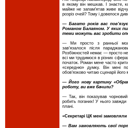
в якому він мешкав. І знаєте, к
майже не запам’ятав живе відчу
розріз очей? Тому і довелося див
— Багато років вас пов’язу
Романом Балаяном. У яких пи
теми можуть вас зробити о
— Ми просто з ранньої моло
зав’язалося після параджанов
Розбіжностей немає — просто не
всі ми трудимося в різних сфера
початок. Роман мене часто крит
«середню» думку. Він мені п
обов’язково читаю сценарії його 
— Його нову картину «Обран
роботу, ви вже бачили?
— Так, він показував чорновий
робить поганих! У нього завжди
плані.
«Секретарі ЦК мені замовляли 
— Вам замовляють свої порт