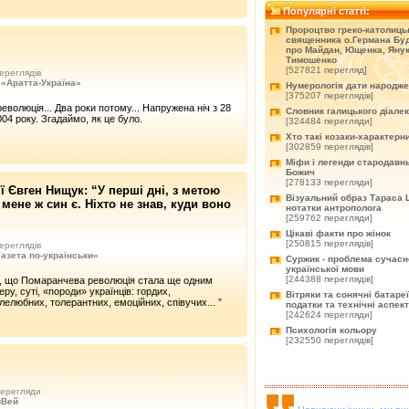
Популярні статті:
Пророцтво греко-католиць
священника о.Германа Буд
про Майдан, Ющенка, Янук
Тимошенко
[527821 перегляд]
ереглядів
«Аратта-Україна»
Нумерологія дати народж
[375207 переглядів]
волюція... Два роки потому... Напружена ніч з 28
Словник галицького діале
04 року. Згадаймо, як це було.
[324484 перегляди]
Хто такі козаки-характерн
[302859 переглядів]
Міфи і легенди стародавнь
Божич
[278133 перегляди]
 Євген Нищук: “У перші дні, з метою
Візуальний образ Тараса 
мене ж син є. Ніхто не знав, куди воно
нотатки антрополога
[259762 перегляди]
Цікаві факти про жінок
[250815 переглядів]
ереглядів
азета по-українськи»
Суржик - проблема сучасн
української мови
[244388 переглядів]
я, що Помаранчева революція стала ще одним
ру, суті, «породи» українців: гордих,
Вітряки та сонячні батареї
елюбних, толерантних, емоційних, співучих... ”
податки та технічні аспек
[242624 перегляди]
Психологія кольору
[232550 переглядів]
ерегляди
йВей