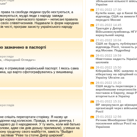
ереглядів
збільшення кількості війс
ськи”
України
27-01-2022 17:30
 права та свободи людини грубо нехтуються, а
Кулеба каже, що в Києві б
виконуються, мудрі люди з народу завжди
відповідь США на вимоги Ро
дні норми «звичаєвого права» – неписані правила
передачі Москві
 своїх співвітчизників. Надавали їх форм народних
27-01-2022 14:45
сів честі, програм захисту українського народу
Трагедія у Дніпрі.
Військовослужбовець НГУ
караульний наряд
27-01-2022 10:04
США не будуть публікува
ло зазначено в паспорті
відповідь Росії, чекають 
від Москви. Подробиці
26-01-2022 19:59
ерегляди
Німеччина надасть Україні
, «Народний Оглядач»
шоломів
26-01-2022 15:50
му я отримував український паспорт. І якось сама
Кібервійна. МЗС заявляє 
мка, що варто сфотографуватись у вишиванці.
кібератаку на офіційний с
Україну Ukraine.ua
26-01-2022 15:20
США ведуть переговори з
виробниками енергоносіїв
поставок в Європу, якщо Р
вторгнеться в Україну
25-01-2022 15:31
ВР звернулася до міжнар
ереглядів
організацій через військо
Росії
25-01-2022 12:56
 не спішіть перегортати сторінку. Я назву це
Речник Міноборони США з
донни над колискою. Правда, в мене донечка. І
посилення військ Росії на 
адовго до її народження. У ту мить, коли мій батько
Україною
голови, адже сім днів доньку приливали), узявши на
вону грудочку свого майбуття, замість “Выйдет
заспівав “Реве та стогне Дніпр широкий”.