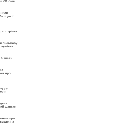
ьк РФ біля
ачили
сії до її
 розстріляв
ти письмову
розуміння
 5 тисяч
про
айт про
 щодо
осія
одних
вий шантаж
аявив про
кордоні з