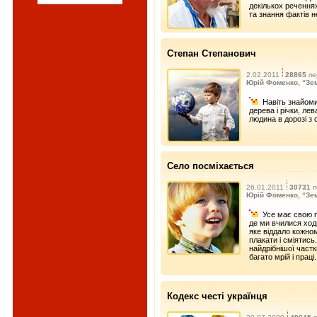
декількох речення
та знання фактів не
Степан Степанович
2.02.2011
28865
пе
Юрій Фоменко, “Зе
Навіть знайоми
дерева і річки, ле
людина в дорозі з 
Село посміхається
26.01.2011
30731
п
Юрій Фоменко, “Зе
Усе має свою по
де ми вчилися ходи
яке віддало кожно
плакати і сміятись
найдрібнішої частк
багато мрій і праці.
Кодекс честі українця