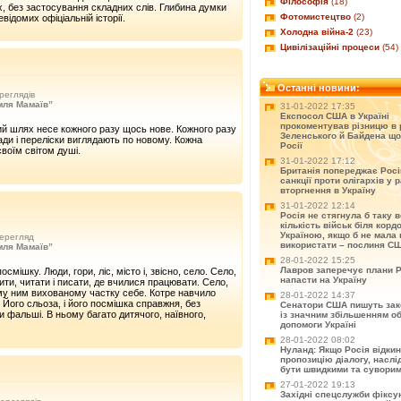
Філософія
(18)
х, без застосування складних слів. Глибина думки
Фотомистецтво
(2)
відомих офіціальній історії.
Холодна війна-2
(23)
Цивілізаційні процеси
(54)
Останні новини:
реглядів
мля Мамаїв”
31-01-2022 17:35
Експосол США в Україні
прокоментував різницю в 
й шлях несе кожного разу щось нове. Кожного разу
Зеленського й Байдена що
вади і переліски виглядають по новому. Кожна
Росії
своїм світом душі.
31-01-2022 17:12
Британія попереджає Рос
санкції проти олігархів у р
вторгнення в Україну
31-01-2022 12:14
Росія не стягнула б таку 
кількість військ біля корд
Україною, якщо б не мала 
ерегляд
використати – послиня С
мля Мамаїв”
28-01-2022 15:25
Лавров заперечує плани Р
смішку. Люди, гори, ліс, місто і, звісно, село. Село,
напасти на Україну
ти, читати і писати, де вчилися працювати. Село,
му ним вихованому частку себе. Котре навчило
28-01-2022 14:37
. Його сльоза, і його посмішка справжня, без
Сенатори США пишуть зак
и фальші. В ньому багато дитячого, наївного,
із значним збільшенням о
допомоги Україні
28-01-2022 08:02
Нуланд: Якщо Росія відки
пропозицію діалогу, насл
бути швидкими та сувори
27-01-2022 19:13
Західні спецслужби фіксу