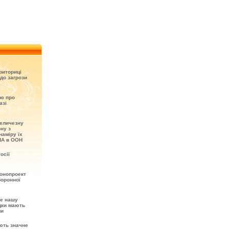
риториці
до загрози
ію про
азі
величезну
ону з
наміру їх
ША в ООН
осії
онопроект
боронної
не нашу
ідки мають
ми
ють значне