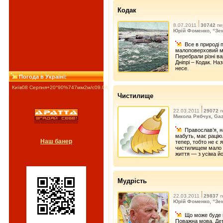
Кодак
8.07.2011
30742
пе
Юрій Фоменко, “Зе
Все в природі 
малоповерховий мі
Перебрали різні ва
Дніпрі – Кодак. На
несе.
Погода в Україні:
Київ
08 Серпня
+20°
90
%
747
мм
2
м/c
09.08
+26°
10.08
+28°
11.08
+29°
Чистилище
22.03.2011
29072
п
Микола Рябчук, Gaz
Православ’я, н
мабуть, має рацію.
Наш банер
тепер, тобто не є 
чистилищем мало б
життя — з усіма йо
Мудрість
22.03.2011
29837
п
Юрій Фоменко, “Зе
Що може буде 
Поважна мова. Дета