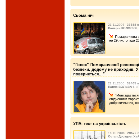
Сьома ніч
21.11.2006
33588
п
Валерій КОЛОСЮК, 
Помаранчева ре
на 29 листопада 20
“Голос” Помаранчевої революції
безпеки, додому не приходив. У 
повернеться...”
21.11.2006
38405
п
Павло ВОЛЬВАЧ, «Г
“Мені здаєтьс
свідченням характе
доброзичливих, вол
УПА: тест на українськість
16.10.2006
29572
п
Остап Дроздов, Ха