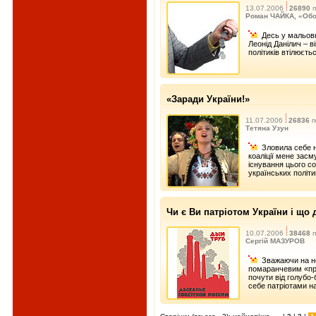
13.07.2006
26890
п
Роман ЧАЙКА, «Об
Десь у мальовн
Леонід Данілич – в
політиків втілюєть
«Заради України!»
11.07.2006
26836
п
Тетяна Узун
Зловила себе н
коаліції мене зас
існування цього со
українських політик
Чи є Ви патріотом України і що 
10.07.2006
38468
п
Сергій МАЗУРОВ
Зважаючи на не
помаранчевим «при
почути від голубо-
себе патріотами н