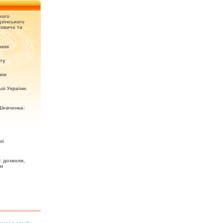
кого
зінського
овича та
ення
кту
ики
ої України.
Шевченка:
ої
: дозволи,
ти