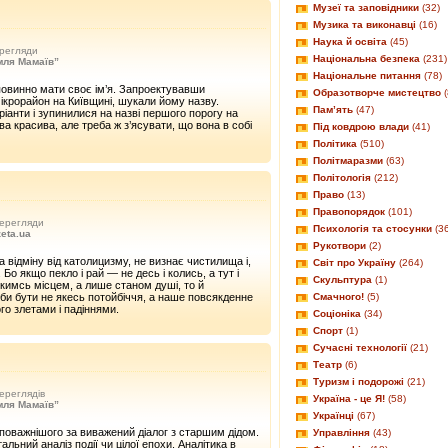
Музеї та заповідники
(32)
Музика та виконавці
(16)
Наука й освіта
(45)
регляди
Національна безпека
(231)
мля Мамаїв”
Національне питання
(78)
повинно мати своє ім’я. Запроектувавши
Образотворче мистецтво
(
крорайон на Київщині, шукали йому назву.
Пам’ять
(47)
ріанти і зупинилися на назві першого порогу на
зва красива, але треба ж з’ясувати, що вона в собі
Під ковдрою влади
(41)
Політика
(510)
Політмаразми
(63)
Політологія
(212)
Право
(13)
Правопорядок
(101)
ерегляди
Психологія та стосунки
(3
eta.ua
Рукотвори
(2)
а відміну від католицизму, не визнає чистилища і,
Світ про Україну
(264)
 Бо якщо пекло і рай — не десь і колись, а тут і
Скульптура
(1)
якимсь місцем, а лише станом душі, то й
и бути не якесь потойбіччя, а наше повсякденне
Смачного!
(5)
го злетами і падіннями.
Соціоніка
(34)
Спорт
(1)
Сучасні технології
(21)
Театр
(6)
Туризм і подорожі
(21)
ереглядів
Україна - це Я!
(58)
мля Мамаїв”
Українці
(67)
поважнішого за виважений діалог з старшим дідом.
Управління
(43)
льний аналіз події чи цілої епохи. Аналітика в