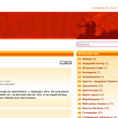
НОВИНИ
СТАТТ
Більше тем:
Авіація
(5)
Аграрний сектор
(5)
Актуальні події
(7)
Антикриза
(7)
Антропологія
(3)
реглядів
Аратта - прадавня Україна
мля Мамаїв”
Археологія
(29)
Архітектура
(6)
годи не траплялись, у природі є речі, які скасувати
няє ніч, за весною настає літо, а на нашій вулиці
Варто знати
(23)
ень з’являється листоноша.
Виробництво
(5)
Військова справа
(173)
Власна безпека
(36)
Голодомор
(35)
Громадська діяльність
(6)