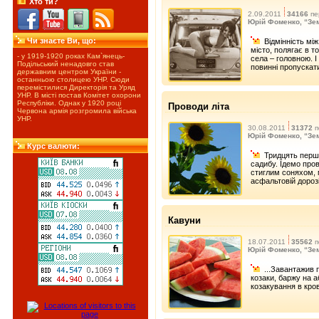
Хто ти?
2.09.2011
34166
пе
Юрій Фоменко, “Зе
Чи знаєте Ви, що:
Відмінність мі
місто, полягає в т
- у 1919-1920 роках Кам`янець-
села – головною. І
Подільський ненадовго став
повинні пропускат
державним центром України -
останньою столицею УНР. Сюди
перемістилися Директорія та Уряд
УНР. В місті постав Комітет охорони
Республіки. Однак у 1920 році
Проводи літа
Червона армія розгромила війська
УНР.
30.08.2011
31372
п
Юрій Фоменко, “Зе
Курс валюти:
Тридцять перш
садибу. Їдемо про
стиглим соняхом, 
асфальтовій дорозі,
Кавуни
18.07.2011
35562
п
Юрій Фоменко, “Зе
...Завантажив 
козаки, баржу на а
козакування в кров