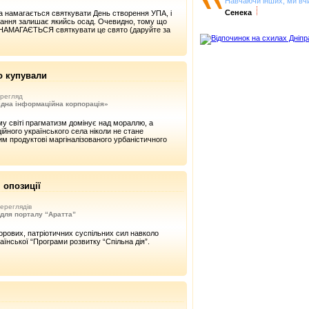
Навчаючи інших, ми вч
Сенека
а намагається святкувати День створення УПА, і
ання залишає якийсь осад. Очевидно, тому що
 НАМАГАЄТЬСЯ святкувати це свято (даруйте за
о купували
регляд
ідна iнформаційна корпорація»
му світі прагматизм домінує над мораллю, а
йного українського села ніколи не стане
м продуктові маргіналізованого урбаністичного
 опозиції
ереглядів
для порталу “Аратта”
рових, патріотичних суспільних сил навколо
раїнської “Програми розвитку “Спільна дія”.