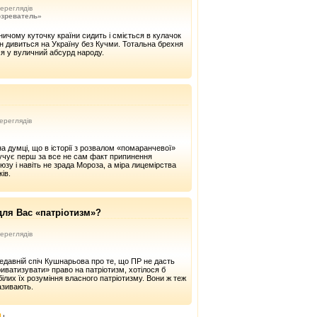
ереглядів
озреватель»
ичому куточку країни сидить і сміється в кулачок
ін дивиться на Україну без Кучми. Тотальна брехня
ся у вуличний абсурд народу.
ереглядів
а думці, що в історії з розвалом «помаранчевої»
мучує перш за все не сам факт припинення
юзу і навіть не зрада Мороза, а міра лицемірства
ів.
для Вас «патріотизм»?
ереглядів
давній спіч Кушнарьова про те, що ПР не дасть
ватизувати» право на патріотизм, хотілося б
білих їх розуміння власного патріотизму. Вони ж теж
азивають.