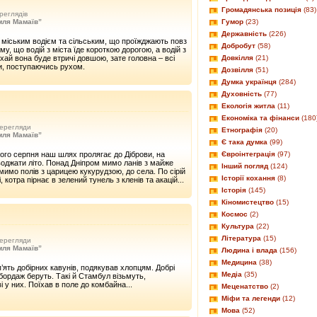
Громадянська позиція
(83)
реглядів
Гумор
(23)
мля Мамаїв”
Державність
(226)
ж міським водієм та сільським, що проїжджають повз
Добробут
(58)
ому, що водій з міста їде короткою дорогою, а водій з
Довкілля
(21)
 хай вона буде втричі довшою, зате головна – всі
и, поступаючись рухом.
Дозвілля
(51)
Думка українця
(284)
Духовність
(77)
Екологія житла
(11)
Економіка та фінанси
(180
ерегляди
Етнографія
(20)
мля Мамаїв”
Є така думка
(99)
ого серпня наш шлях пролягає до Діброви, на
Євроінтеграція
(97)
воджати літо. Понад Дніпром мимо ланів з майже
Інший погляд
(124)
мимо полів з царицею кукурудзою, до села. По сірій
Історії кохання
(8)
 котра пірнає в зелений тунель з кленів та акацій...
Історія
(145)
Кіномистецтво
(15)
Космос
(2)
Культура
(22)
Література
(15)
ерегляди
мля Мамаїв”
Людина і влада
(156)
Медицина
(38)
п’ять добірних кавунів, подякував хлопцям. Добрі
Медіа
(35)
бордаж беруть. Такі й Стамбул візьмуть,
і у них. Поїхав в поле до комбайна...
Меценатство
(2)
Міфи та легенди
(12)
Мова
(52)