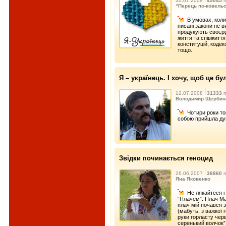
30.07.2009
49045
п
“Перець по-ковель
В умовах, коли
писані закони не 
продукують своєрі
життя та співжиття
конституцій, кодек
тощо.
Я – українець. І хочу, щоб це бу
12.07.2008
31333
п
Володимир Щербина
Чотири роки то
собою прийшла ду
Звідки починається геноцид
26.06.2007
36860
п
Яна Яковенко
Не лякайтеся і
“Плачем”. Плач Ма
плач мій почався з
(мабуть, з важкої 
руки горласту чер
серенький волчок” 