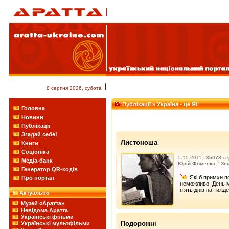
8 серпня 2026, субота
Публікації
» Україна - це Я!
Головна
Новини
Публікації
Згадай себе!
Листоноша
Книги
Соціоніка
5.10.2011
35078
пе
Медіа-банк
Юрій Фоменко, “Зе
Генератор QR-кодів
Які б примхи по
Про портал
неможливо. День мі
п’ять днів на тижд
Актуально
Музей «Аратта»
Невідома Аратта
Українські фільми
Подорожні
Українські мультфільми