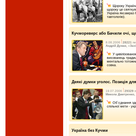
Щороку Україн
щороку це святкув
Україна яксамраз
тавтологію).
Кучмореверс або Бачили очі, щ
8.08.2006
28221
пе
Андрій Думак, «Зах
У цивілізовано
вихованець традиці
ментально тотожни
совка.
Деякі думки уголос. Позиція для
19.07.2006
29329
п
Микола Дмитренко, 
Об`єднання здо
спільної мети - ук
Україна без Кучми